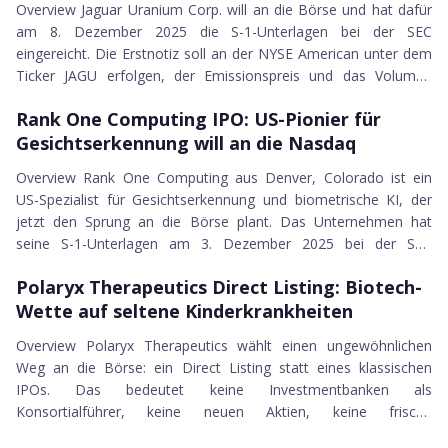
Overview Jaguar Uranium Corp. will an die Börse und hat dafür
Beta Bionics Inc.
Bauunternehmer und kannten die Pr...
am 8. Dezember 2025 die S-1-Unterlagen bei der SEC
Smithfield Foods Inc.
eingereicht. Die Erstnotiz soll an der NYSE American unter dem
Venture Global Inc.
Ticker JAGU erfolgen, der Emissionspreis und das Volumen
Flowco Holdings Inc.
03.12.2025
stehen noch nicht fest. Hinter dem Unternehmen steht eine
Anteris Technologies Global Corp.
Rank One Computing IPO
Rank One Computing IPO: US-Pionier für
eher ungewöhnliche Geschichte. Die Gesellschaft wurde im
ServiceTitan, Inc.
Gesichtserkennung will an die Nasdaq
Dezember 2022 in British Columbia gegründet und firmierte
Brazil Potash Corp.
zunächst als 1391795 B.C. Ltd., dann ab Mai 2023 als Latam
Overview Rank One Computing aus Denver, Colorado ist ein
Pony AI Inc.
Battery Metals Inc. und seit Dezemb...
US-Spezialist für Gesichtserkennung und biometrische KI, der
Alpha Cognition Inc.
jetzt den Sprung an die Börse plant. Das Unternehmen hat
Septerna, Inc.
seine S-1-Unterlagen am 3. Dezember 2025 bei der SEC
WeRide Inc.
20.11.2025
eingereicht und will an der Nasdaq Capital Market unter dem
Ingram Micro Holding Corp.
Polaryx Therapeutics Direct Listing
Polaryx Therapeutics Direct Listing: Biotech-
Ticker-Symbol ROC notiert werden. Die Geschichte hinter ROC
Camp4 Therapeutics Corp.
Wette auf seltene Kinderkrankheiten
ist ungewöhnlich. Gegründet wurde das Unternehmen 2015 von
CeriBell, Inc.
Brendan Klare und Joshua Klontz, beide vorher in den
Overview Polaryx Therapeutics wählt einen ungewöhnlichen
Upstream Bio, Inc.
Gesichtserkennungs-Forschungsgruppen der...
Weg an die Börse: ein Direct Listing statt eines klassischen
KinderCare Learning Companies, Inc.
IPOs. Das bedeutet keine Investmentbanken als
Chain Bridge Bancorp, Inc.
Konsortialführer, keine neuen Aktien, keine frische
BingEx Ltd.
17.11.2025
Kapitalaufnahme am ersten Handelstag. Stattdessen können
FrontView REIT, Inc.