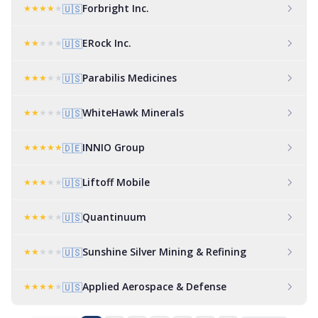
Forbright Inc.
★
★
★
★
★
🇺🇸
ERock Inc.
★
★
★
★
★
🇺🇸
Parabilis Medicines
★
★
★
★
★
🇺🇸
WhiteHawk Minerals
★
★
★
★
★
🇺🇸
INNIO Group
★
★
★
★
★
🇩🇪
Liftoff Mobile
★
★
★
★
★
🇺🇸
Quantinuum
★
★
★
★
★
🇺🇸
Sunshine Silver Mining & Refining
★
★
★
★
★
🇺🇸
Applied Aerospace & Defense
★
★
★
★
★
🇺🇸