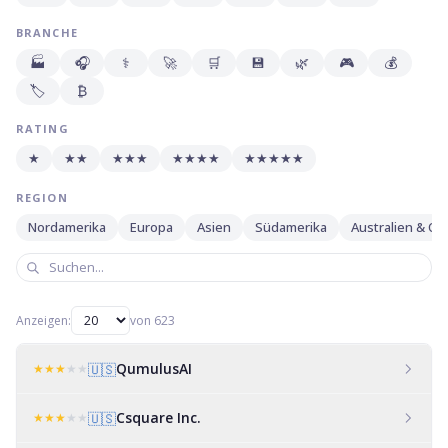
BRANCHE
🏭
🎧
⚕️
🚀
🛒
💾
🌿
🎮
💰
🏷️
₿
RATING
★
★★
★★★
★★★★
★★★★★
REGION
Nordamerika
Europa
Asien
Südamerika
Australien & O
Anzeigen:
von
623
QumulusAI
★
★
★
★
★
🇺🇸
Csquare Inc.
★
★
★
★
★
🇺🇸