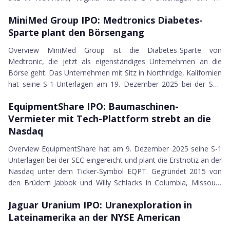
eToro Group Ltd.
19.12.2025
Dezember 2025 bei der SEC eingereicht und will an der Nasdaq
American Integrity Insurance Group Inc.
MiniMed Group IPO
MiniMed Group IPO: Medtronics Diabetes-
Stock Market unter dem Ticker-Symbol APC notiert werden. Die
Aspen Insurance Holdings Ltd.
Sparte plant den Börsengang
Geschichte hinter dem IPO ist klassischer Carve-Out. ARKO
Chagee Holdings Ltd.
Corp. (Nasdaq: ARKO), einer der größten Tankstellenbetreiber in
Overview MiniMed Group ist die Diabetes-Sparte von
FatPipe
den USA mit über 25 regional...
Medtronic, die jetzt als eigenständiges Unternehmen an die
SmartStop Self Storage REIT Inc.
Börse geht. Das Unternehmen mit Sitz in Northridge, Kalifornien
CoreWeave Inc.
hat seine S-1-Unterlagen am 19. Dezember 2025 bei der SEC
Aeluma Inc.
09.12.2025
eingereicht und plant die Erstnotiz an der Nasdaq Global Select
NeOnc Technologies Holdings
EquipmentShare IPO
EquipmentShare IPO: Baumaschinen-
Market unter dem Ticker-Symbol MMED. Gegründet wurde
Kestra Medical Technologies Ltd.
Vermieter mit Tech-Plattform strebt an die
MiniMed bereits 1983 von Alfred E. Mann mit der Idee, eine
STAK Inc.
künstliche Bauchspeicheldrüse zu bauen. Seit 25 Jahren gehört
Nasdaq
Northpointe Bancshares Inc.
die Firma zu Medtronic und hat...
Overview EquipmentShare hat am 9. Dezember 2025 seine S-1
Aardvark Therapeutics
Unterlagen bei der SEC eingereicht und plant die Erstnotiz an der
Karman Holdings
Nasdaq unter dem Ticker-Symbol EQPT. Gegründet 2015 von
SailPoint Parent LP
den Brüdern Jabbok und Willy Schlacks in Columbia, Missouri,
Odysight.AI
08.12.2025
hat sich das Unternehmen in zehn Jahren zu einem der am
Sionna Therapeutics
Jaguar Uranium IPO
Jaguar Uranium IPO: Uranexploration in
schnellsten wachsenden Vermieter von Baumaschinen in den
Titan America
Lateinamerika an der NYSE American
USA entwickelt. Die Story hinter dem IPO ist eine klassische
Infinity Natural Resources
Gründergeschichte. Die Schlacks-Brüder waren selbst