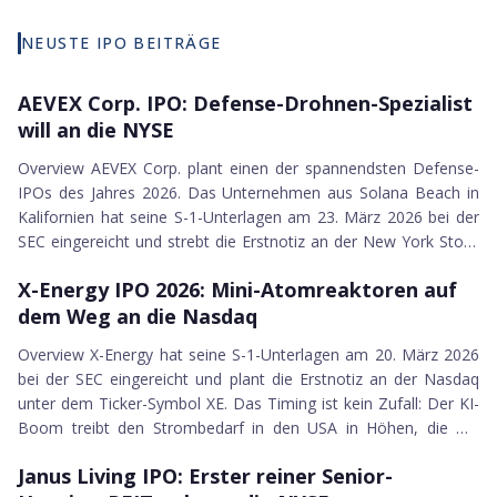
Avalyn Pharma
Silver Bow Mining
NEUSTE IPO BEITRÄGE
X-Energy Inc.
23.03.2026
The Elmet Group Co.
AEVEX Corp. IPO
AEVEX Corp. IPO: Defense-Drohnen-Spezialist
Liberty Defense Holdings Ltd.
will an die NYSE
Yesway Inc.
Aevex Corp.
Overview AEVEX Corp. plant einen der spannendsten Defense-
Alamar Biosciences Inc.
IPOs des Jahres 2026. Das Unternehmen aus Solana Beach in
Kailera Therapeutics Inc.
Kalifornien hat seine S-1-Unterlagen am 23. März 2026 bei der
SEC eingereicht und strebt die Erstnotiz an der New York Stock
Arxis Inc.
20.03.2026
Exchange unter dem Ticker AVEX an. Hinter dem Börsengang
Madison Air Solution Inc.
X-Energy IPO 2026
X-Energy IPO 2026: Mini-Atomreaktoren auf
steht der Chicagoer Private-Equity-Investor Madison Dearborn
HMH Holding Inc.
dem Weg an die Nasdaq
Partners, der das Unternehmen seit Jahren kontrolliert.
Guardian Metal Resources PLC
Gegründet wurde AEVEX 2007 als veteranengeführtes
Janus Living Inc.
Overview X-Energy hat seine S-1-Unterlagen am 20. März 2026
Unternehmen mit dem Fokus auf US-Si...
Swarmer Inc.
bei der SEC eingereicht und plant die Erstnotiz an der Nasdaq
MDA Space Ltd.
unter dem Ticker-Symbol XE. Das Timing ist kein Zufall: Der KI-
Boom treibt den Strombedarf in den USA in Höhen, die mit
PayPay Corp.
16.03.2026
erneuerbaren Energien allein kaum zu decken sind.
MiniMed Group Inc.
Janus Living IPO
Janus Living IPO: Erster reiner Senior-
Rechenzentren in den Vereinigten Staaten werden ihren
Generate Biomedicines