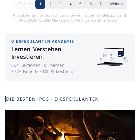
‹ Zurück
1
2
3
4
5
6
7
Weiter ›
Kursdaten: End-of-Day (Schlusskurse vom letzten Handelstag
, Stand:
06.08.2026
).
Quelle: Marketstack. Alle Angaben ohne Gewähr.
QumulusAI
Csquare Inc.
Standard Nuclear Inc.
DIESPEKULANTEN AKADEMIE
SK hynix
Lernen. Verstehen.
Bending Spoons S.p.A.
Investieren.
Lime (Neutron Holdings)
55+ Lektionen · 9 Themen
ITG Inc.
377+ Begriffe · 100 % kostenlos
Sinda Ltd.
Doncasters Group
Kardigan
DIE BESTEN IPOS - DIESPEKULANTEN
Space Explorations Technologies
Forbright Inc.
ERock Inc.
Parabilis Medicines
WhiteHawk Minerals
INNIO Group