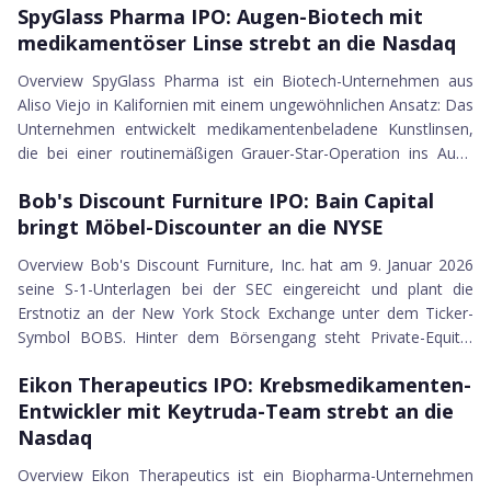
Exzeo Group
SpyGlass Pharma IPO
SpyGlass Pharma IPO: Augen-Biotech mit
Ticker-Symbol AGMB. Anders als bei US-Unternehmen werden
BETA Technologies
medikamentöser Linse strebt an die Nasdaq
dabei keine direkten Aktien ausgegeben, sondern sogenannte
Boyd Group Services
American Depositary Shares (ADSs), bei denen eine ADS einer
Overview SpyGlass Pharma ist ein Biotech-Unternehmen aus
Navan Inc.
belgischen Stammaktie entspricht...
Aliso Viejo in Kalifornien mit einem ungewöhnlichen Ansatz: Das
MapLight Therapeutics Inc.
Unternehmen entwickelt medikamentenbeladene Kunstlinsen,
Bgin Blockchain Ltd.
die bei einer routinemäßigen Grauer-Star-Operation ins Auge
Aptera Motors
09.01.2026
eingesetzt werden und dort jahrelang einen Wirkstoff abgeben.
OBOOK Holdings
Bob's Discount Furniture IPO
Bob's Discount Furniture IPO: Bain Capital
Das Unternehmen hat seine S-1-Unterlagen bei der SEC
Alliance Laundry Holdings Inc.
bringt Möbel-Discounter an die NYSE
eingereicht und plant die Erstnotiz am Nasdaq Global Select
Phoenix Education Partners
Market unter dem Ticker-Symbol SGP. Als Konsortialführer
Overview Bob's Discount Furniture, Inc. hat am 9. Januar 2026
Turn Therapeutics
wurden Jefferies, Leerink Part...
seine S-1-Unterlagen bei der SEC eingereicht und plant die
Commercial Bancgroup
Erstnotiz an der New York Stock Exchange unter dem Ticker-
Fermi Inc.
Symbol BOBS. Hinter dem Börsengang steht Private-Equity-
Neptune Insurance Holdings
09.01.2026
Gigant Bain Capital, der das Unternehmen 2014 übernommen
Knorex Ltd.
Eikon Therapeutics IPO
Eikon Therapeutics IPO: Krebsmedikamenten-
hat und auch nach dem IPO als "Controlled Company" die
Pattern Group Inc.
Entwickler mit Keytruda-Team strebt an die
Kontrolle behalten wird. Gegründet wurde Bob's 1991 vom
Netskope Inc.
namensgebenden Bob Kaufman im US-Bundesstaat
Nasdaq
StubHub Holdings
Connecticut. Aus einem einzelnen Möbelgeschäft ist e...
Overview Eikon Therapeutics ist ein Biopharma-Unternehmen
WaterBridge Infrastructure LLC