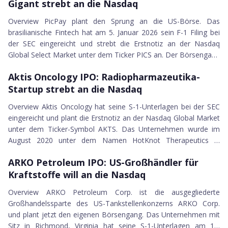
Gigant strebt an die Nasdaq
den beiden Dermatologen Reid Waldman und Tim Durso. Die
NIQ Global Intelligence
Idee: Der erblich bedingte Haarausfall betrifft allein in den USA
Overview PicPay plant den Sprung an die US-Börse. Das
Aura Minerals
rund 50 Millionen...
brasilianische Fintech hat am 5. Januar 2026 sein F-1 Filing bei
Almonty Industries Inc.
der SEC eingereicht und strebt die Erstnotiz an der Nasdaq
CoastalSouth Bancshares Inc.
Global Select Market unter dem Ticker PICS an. Der Börsengang
Jefferson Capital
19.12.2025
läuft über die niederländische Holding PicS N.V., die als
Caris Life Sciences Inc.
Aktis Oncology IPO
Aktis Oncology IPO: Radiopharmazeutika-
Muttergesellschaft vor dem IPO aus der bisherigen Picpay
Slide Insurance Holdings Inc.
Startup strebt an die Nasdaq
Holdings Netherlands B.V. hervorgeht. Das operative Geschäft
AIRO Group Holdings
bleibt vollständig in Brasilien. Gegründet wurde PicPay 2012 in
Overview Aktis Oncology hat seine S-1-Unterlagen bei der SEC
Chime Financial Inc.
Vitória im Bundessta...
eingereicht und plant die Erstnotiz an der Nasdaq Global Market
Vantage Corp.
unter dem Ticker-Symbol AKTS. Das Unternehmen wurde im
Ategrity Specialty Holdings
August 2020 unter dem Namen HotKnot Therapeutics in
Voyager Technologies Inc.
19.12.2025
Delaware gegründet und im April 2021 in Aktis Oncology
Omada Health
ARKO Petroleum IPO
ARKO Petroleum IPO: US-Großhändler für
umbenannt. Der Sitz ist in Boston, Massachusetts. Der
Circle Internet Corp.
Kraftstoffe will an die Nasdaq
Zeitpunkt für den Börsengang ist strategisch gewählt. Der Markt
Hinge Health Inc.
für zielgerichtete Radiopharmazeutika befindet sich in einer
Overview ARKO Petroleum Corp. ist die ausgegliederte
MNTN Inc.
frühen, aber stark wachsenden Phas...
Großhandelssparte des US-Tankstellenkonzerns ARKO Corp.
Arrive AI
und plant jetzt den eigenen Börsengang. Das Unternehmen mit
Antalpha Platform Holding Ltd.
Sitz in Richmond, Virginia hat seine S-1-Unterlagen am 19.