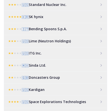
Standard Nuclear Inc.
★
★
★
★
★
🇺🇸
SK hynix
★
★
★
★
★
🇰🇷
Bending Spoons S.p.A.
★
★
★
★
★
🇮🇹
Lime (Neutron Holdings)
★
★
★
★
★
🇺🇸
ITG Inc.
★
★
★
★
★
🇺🇸
Sinda Ltd.
★
★
★
★
★
🇲🇽
Doncasters Group
★
★
★
★
★
🇬🇧
Kardigan
★
★
★
★
★
🇺🇸
Space Explorations Technologies
★
★
★
★
★
🇺🇸