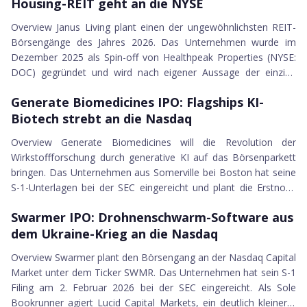
Housing-REIT geht an die NYSE
Stromverbrauch von rund 108 TWh im Jahr 2020 auf etwa 426
Birchtech
TWh bis 2030 vervierfachen. Genau hier setzt X-Energy an.
Rank One Computing Corp.
Overview Janus Living plant einen der ungewöhnlichsten REIT-
Gegründet 2009 von Kam Ghaffarian, hat...
ARKO Petroleum Corp.
Börsengänge des Jahres 2026. Das Unternehmen wurde im
Braiin Ltd.
Dezember 2025 als Spin-off von Healthpeak Properties (NYSE:
DOC) gegründet und wird nach eigener Aussage der einzige
AGI
04.02.2026
börsennotierte US-REIT, der sich ausschließlich auf Senior
SOLV Energy Inc.
Generate Biomedicines IPO
Generate Biomedicines IPO: Flagships KI-
Housing konzentriert. Die Erstnotiz soll an der NYSE unter dem
Jaguar Uranium Corp.
Biotech strebt an die Nasdaq
Ticker-Symbol JAN erfolgen, ausgegeben werden 37 Millionen
AgomAb Therapeutics
Aktien zu einer angepeilten Preisspanne von 18 bis 20 US-Dollar.
Once Upon a Farm PBC
Overview Generate Biomedicines will die Revolution der
Die Story dahinter: Hea...
SpyGlass Pharma Inc.
Wirkstoffforschung durch generative KI auf das Börsenparkett
Bob's Discount Furniture Inc.
bringen. Das Unternehmen aus Somerville bei Boston hat seine
S-1-Unterlagen bei der SEC eingereicht und plant die Erstnotiz
Eikon Therapeutics
02.02.2026
an der Nasdaq unter dem Ticker-Symbol GENB. Das Timing ist
Forgent Power Solutions Inc.
Swarmer IPO
Swarmer IPO: Drohnenschwarm-Software aus
kein Zufall: Am 26. Januar 2026, wenige Tage vor dem Filing,
Veradermics Inc.
dem Ukraine-Krieg an die Nasdaq
wurde der erste Patient in der entscheidenden Phase-3-Studie
Polaryx Therapeutics
SOLAIRIA-1 dosiert. Genau dieser Meilenstein macht den Gang
Ethos Technologies Inc.
Overview Swarmer plant den Börsengang an der Nasdaq Capital
an die Börse jetzt ...
PicS N.V.
Market unter dem Ticker SWMR. Das Unternehmen hat sein S-1
York Space Systems
Filing am 2. Februar 2026 bei der SEC eingereicht. Als Sole
Bookrunner agiert Lucid Capital Markets, ein deutlich kleinerer
Public Policy Holding Co.