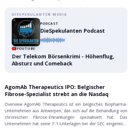
Underwriter als die üblichen Wall-Street-Schwergewichte.
EquipmentShare.com Inc.
Gegründet wurde Swarmer im Mai 2023 in Delaware mit
BitGo Holdings
DIESPEKULANTEN MEDIA
Hauptsitz in Austin, Texas, und einem Entwicklungsteam in der
Green Circle Decarbonize Technology Ltd.
Ukraine. Das zeitliche Fenster für den IPO ist bewusst gewählt.
PODCAST
Aktis Oncology
DieSpekulanten Podcast
Der globale Verteidigu...
Atlas Critical Minerals
Buda Juice
Andersen Group
YOUTUBE
Medline Inc.
Der Telekom Börsenkrimi - Höhenflug,
Wealthfront Corp.
Absturz und Comeback
Lumexa Imaging Holdings
Cardinal Infrastructure
16.01.2026
Park Dental Partners
AgomAb Therapeutics IPO
AgomAb Therapeutics IPO: Belgischer
Central Bancompany
Fibrose-Spezialist strebt an die Nasdaq
Gloo Holdings Inc.
Overview AgomAb Therapeutics ist ein belgisches Biopharma-
Off the Hook YS
Unternehmen aus Antwerpen, das sich auf die Behandlung von
BillionToOne Inc.
chronischen Fibrose-Erkrankungen spezialisiert hat. Das
Evommune
Unternehmen hat seine F-1-Unterlagen bei der SEC eingereicht
Grupo Aeromexico
16.01.2026
und plant die Erstnotiz am Nasdaq Global Market unter dem