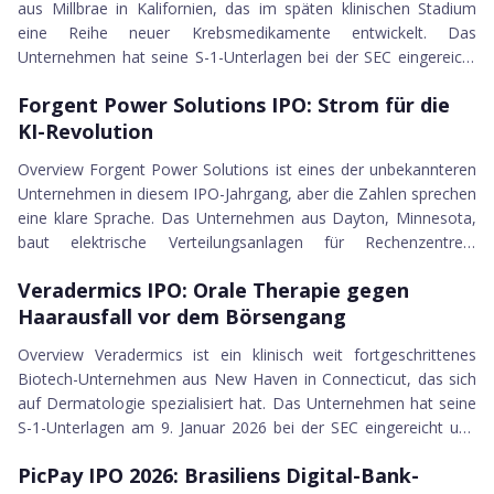
aus Millbrae in Kalifornien, das im späten klinischen Stadium
Black Rock Coffee Bar Inc.
eine Reihe neuer Krebsmedikamente entwickelt. Das
Gemini Space Station Inc.
Unternehmen hat seine S-1-Unterlagen bei der SEC eingereicht
Legence Corp.
09.01.2026
und plant die Erstnotiz am Nasdaq Global Market unter dem
Via Transportation Inc.
Forgent Power Solutions IPO
Forgent Power Solutions IPO: Strom für die
Ticker-Symbol EIKN. Als Konsortialführer wurden J.P. Morgan,
LB Pharmaceuticals
KI-Revolution
Morgan Stanley, BofA Securities und Cantor mandatiert.
Klarna Group plc
Gegründet wurde Eikon im Juli 2019. Der eigentliche Zug des
Overview Forgent Power Solutions ist eines der unbekannteren
Miami International Holdings Inc.
Unternehmens ist aber sein Manageme...
Unternehmen in diesem IPO-Jahrgang, aber die Zahlen sprechen
Bullish
eine klare Sprache. Das Unternehmen aus Dayton, Minnesota,
Avidbank Holdings
baut elektrische Verteilungsanlagen für Rechenzentren,
DarkIris
09.01.2026
Stromnetze und energieintensive Industriebetriebe. Kurz gesagt:
Heartflow Inc.
Veradermics IPO
Veradermics IPO: Orale Therapie gegen
Ohne die Produkte von Forgent kommt kein Strom sicher und
Firefly Aerospace Inc.
Haarausfall vor dem Börsengang
zuverlässig dort an, wo er gebraucht wird. Die Vorgeschichte
WhiteFiber Inc.
des Unternehmens ist ungewöhnlich. Forgent entstand nicht
Overview Veradermics ist ein klinisch weit fortgeschrittenes
Figma
organisch, sondern durc...
Biotech-Unternehmen aus New Haven in Connecticut, das sich
Shoulder Innovations Inc.
auf Dermatologie spezialisiert hat. Das Unternehmen hat seine
Ambiq Micro
S-1-Unterlagen am 9. Januar 2026 bei der SEC eingereicht und
Accelerant Holdings
05.01.2026
plant die Erstnotiz an der New York Stock Exchange unter dem
McGraw Hill
PicPay IPO 2026
PicPay IPO 2026: Brasiliens Digital-Bank-
Ticker-Symbol MANE. Gegründet wurde Veradermics 2019 von
Carlsmed Inc.