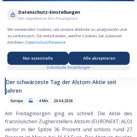
Suche ...
Datenschutz-Einstellungen
Wir respektieren Ihre Privatsphäre
Wir verwenden Cookies, um unsere Website zu analysieren und
zu verbessern. Sie entscheiden, welche Cookies Sie zulassen
Alstom stürzt ab: Was beim Bahnhersteller
möchten.
Datenschutzhinweise
strukturell schiefläuft
Nur essenzielle
Alle akzeptieren
Individuelle Einstellungen
Der schwärzeste Tag der Alstom-Aktie seit
Jahren
🏭
Europa
4
Min.
20.04.2026
Am Freitagmorgen ging es schnell. Die Aktie des
französischen Zugherstellers Alstom (EURONEXT: ALO)
verlor in der Spitze 36 Prozent und schloss rund 27