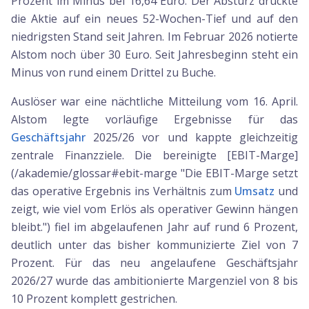
Prozent im Minus bei 16,64 Euro. Der Absturz drückte
die Aktie auf ein neues 52-Wochen-Tief und auf den
niedrigsten Stand seit Jahren. Im Februar 2026 notierte
Alstom noch über 30 Euro. Seit Jahresbeginn steht ein
Minus von rund einem Drittel zu Buche.
Auslöser war eine nächtliche Mitteilung vom 16. April.
Alstom legte vorläufige Ergebnisse für das
Geschäftsjahr
2025/26 vor und kappte gleichzeitig
zentrale Finanzziele. Die bereinigte [EBIT-Marge]
(/akademie/glossar#ebit-marge "Die EBIT-Marge setzt
das operative Ergebnis ins Verhältnis zum
Umsatz
und
zeigt, wie viel vom Erlös als operativer Gewinn hängen
bleibt.") fiel im abgelaufenen Jahr auf rund 6 Prozent,
deutlich unter das bisher kommunizierte Ziel von 7
Prozent. Für das neu angelaufene Geschäftsjahr
2026/27 wurde das ambitionierte Margenziel von 8 bis
10 Prozent komplett gestrichen.