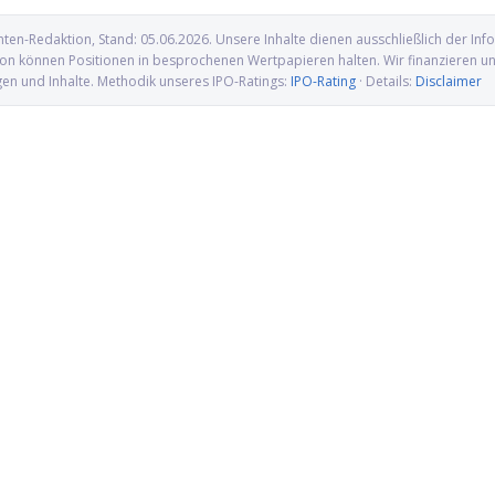
nten-Redaktion
, Stand:
05.06.2026
. Unsere Inhalte dienen ausschließlich der I
n können Positionen in besprochenen Wertpapieren halten. Wir finanzieren uns 
gen und Inhalte. Methodik unseres IPO-Ratings:
IPO-Rating
· Details:
Disclaimer
denbeschluss katapultiert
Eli Lilly greift nach AtaiBeckley und
ach oben
zahlt Milliarden