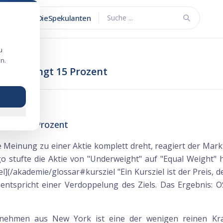
DieSpekulanten
Suche ...
u
n.
ktie springt 15 Prozent
pringt 15 Prozent
einung zu einer Aktie komplett dreht, reagiert der Markt. 
go stufte die Aktie von "Underweight" auf "Equal Weight"
l](/akademie/glossar#kursziel "Ein Kursziel ist der Preis, 
entspricht einer Verdoppelung des Ziels. Das Ergebnis: O
nehmen aus New York ist eine der wenigen reinen Kran