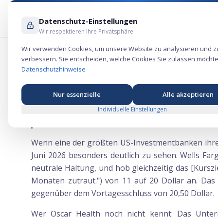
Datenschutz-Einstellungen
Wir respektieren Ihre Privatsphäre
Wir verwenden Cookies, um unsere Website zu analysieren und z
verbessern. Sie entscheiden, welche Cookies Sie zulassen möchte
Wells Fargo dreht bei Oscar Health – A
Datenschutzhinweise
Nur essenzielle
Alle akzeptieren
Individuelle Einstellungen
Wells Fargo dreht bei Oscar Health – Aktie s
Wenn eine der größten US-Investmentbanken ihre M
Juni 2026 besonders deutlich zu sehen. Wells Far
neutrale Haltung, und hob gleichzeitig das [Kurszie
Monaten zutraut.") von 11 auf 20 Dollar an. Das 
gegenüber dem Vortagesschluss von 20,50 Dollar.
Wer Oscar Health noch nicht kennt: Das Unter