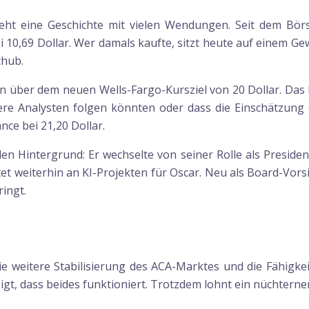
ieht eine Geschichte mit vielen Wendungen. Seit dem B
 10,69 Dollar. Wer damals kaufte, sitzt heute auf einem Ge
chub.
on über dem neuen Wells-Fargo-Kursziel von 20 Dollar. Das k
ere Analysten folgen könnten oder dass die Einschätzung oh
nce bei 21,20 Dollar.
den Hintergrund: Er wechselte von seiner Rolle als Presid
tet weiterhin an KI-Projekten für Oscar. Neu als Board-Vor
ingt.
 die weitere Stabilisierung des ACA-Marktes und die Fähig
igt, dass beides funktioniert. Trotzdem lohnt ein nüchterner