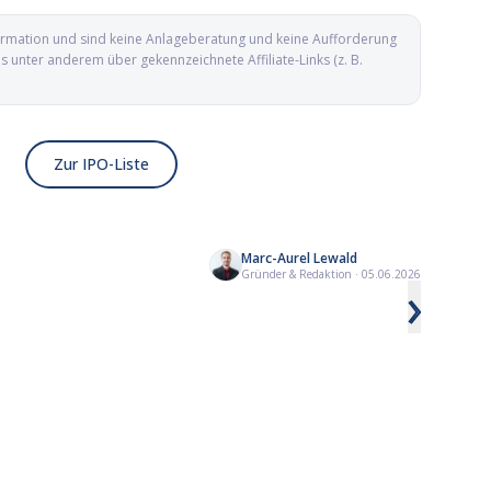
nformation und sind keine Anlageberatung und keine Aufforderung
unter anderem über gekennzeichnete Affiliate-Links (z. B.
Zur IPO-Liste
Marc-Aurel Lewald
IBM erlebt den schwärzesten
Starke Zahlen hiev
Gründer & Redaktion
·
05.06.2026
›
Börsentag seiner Geschichte
über 50 Dollar