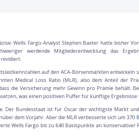
zise: Wells Fargo-Analyst Stephen Baxter hatte bisher Vo
chwieriger werdende Mitgliederentwicklung das Ergeb
evidiert.
slastkennzahlen auf den ACA-Börsenmärkten entwickeln sic
nten Medical Loss Ratio (MLR), also dem Anteil der Prä
dass die Versicherung mehr Gewinn pro Prämie behält. Be
etzen, was einen positiven Puffer für künftige Ergebnisse s
lle. Der Bundesstaat ist für Oscar der wichtigste Markt 
nüber dem Vorjahr. Aber die MLR verbesserte sich um 370
B
zierte Wells Fargo bis zu 640 Basispunkte an konservativer 