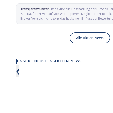
Transparenzhinweis:
Redaktionelle Einschätzung der DieSpekula
zum Kauf oder Verkauf von Wertpapieren. Mitglieder der Redaktio
Broker-Vergleich, Amazon); das hat keinen Einfluss auf Bewertun
Alle Aktien News
UNSERE NEUSTEN AKTIEN NEWS
X-Energy springt fast 12 Prozent und
Ein Behör
‹
Cathie Wood kauft zu
CareDx n