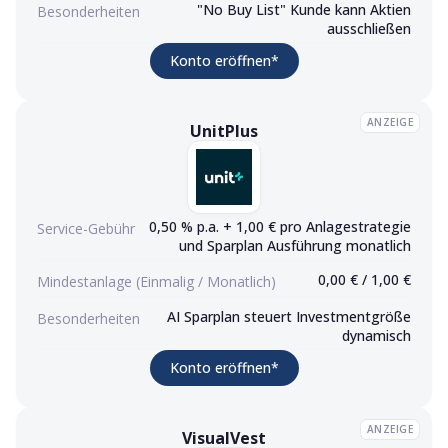
"No Buy List" Kunde kann Aktien
Besonderheiten
ausschließen
(Werbelink)
Konto eröffnen
*
ANZEIGE
UnitPlus
UnitPlus
Konto eröffnen (Werbelink)
0,50 % p.a. + 1,00 € pro Anlagestrategie
Service-Gebühr
und Sparplan Ausführung monatlich
0,00 € / 1,00 €
Mindestanlage (Einmalig / Monatlich)
AI Sparplan steuert Investmentgröße
Besonderheiten
dynamisch
(Werbelink)
Konto eröffnen
*
ANZEIGE
VisualVest
VisualVest
Konto eröffnen (Werbelink)