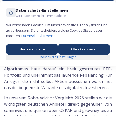
Suche ...
Datenschutz-Einstellungen
Wir respektieren Ihre Privatsphäre
Wir verwenden Cookies, um unsere Website zu analysieren und
zu verbessern. Sie entscheiden, welche Cookies Sie zulassen
Robo-Advisor Vergleich – Die besten Robo-Advisor im Überblick
möchten.
Datenschutzhinweise
Nur essenzielle
Alle akzeptieren
Robo-Advisor übernehmen die Geldanlage
automatisch. Du beantwortest einen kurzen
Individuelle Einstellungen
Fragebogen zu Risiko und Anlagehorizont, der
Algorithmus baut darauf ein breit gestreutes ETF-
Portfolio und übernimmt das laufende Rebalancing. Für
Anleger, die nicht selbst Aktien aussuchen wollen, ist
das die bequemste Variante des digitalen Investierens.
In unserem Robo-Advisor Vergleich 2026 stellen wir die
wichtigsten deutschen Anbieter direkt gegenüber, von
cominvest und quirion über OSKAR und growney bis zu