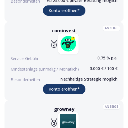
Ab 25.000 € private Beratung möglich
Besonderheiten
(Werbelink)
Konto eröffnen
*
ANZEIGE
cominvest
cominvest
Konto eröffnen (Werbelink)
🥈
0,75 % p.a.
Service-Gebühr
3.000 € / 100 €
Mindestanlage (Einmalig / Monatlich)
Nachhaltige Strategie möglich
Besonderheiten
(Werbelink)
Konto eröffnen
*
ANZEIGE
growney
growney
Konto eröffnen (Werbelink)
🥉