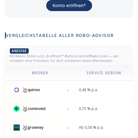
(Werbelink)
Konto eröffnen
*
VERGLEICHSTABELLE ALLER
ROBO-ADVISOR
ANZEIGE
Klickbare Zeilen und „Eröffnen*“-Buttons sind Affiliate-Links — wir
erhalten eine Provision, für dich entstehen keine Mehrkosten.
BROKER
SERVICE-GEBÜHR
🥇
›
quirion
0,48 % p.a.
🥈
›
cominvest
0,75 % p.a.
🥉
›
growney
Ab 0,38 % p.a.