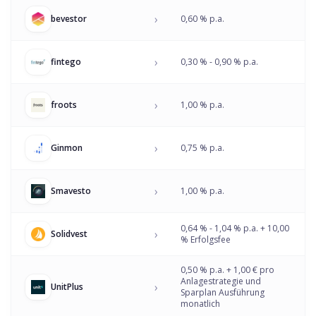
›
bevestor
0,60 % p.a.
›
fintego
0,30 % - 0,90 % p.a.
›
froots
1,00 % p.a.
›
Ginmon
0,75 % p.a.
›
Smavesto
1,00 % p.a.
0,64 % - 1,04 % p.a. + 10,00
›
Solidvest
% Erfolgsfee
0,50 % p.a. + 1,00 € pro
Anlagestrategie und
›
UnitPlus
Sparplan Ausführung
monatlich