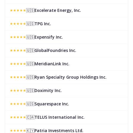
🇺🇸
Excelerate Energy, Inc.
★
★
★
★
★
🇺🇸
TPG Inc.
★
★
★
★
★
🇺🇸
Expensify Inc.
★
★
★
★
★
🇺🇸
GlobalFoundries Inc.
★
★
★
★
★
🇺🇸
MeridianLink Inc.
★
★
★
★
★
🇺🇸
Ryan Specialty Group Holdings Inc.
★
★
★
★
★
🇺🇸
Doximity Inc.
★
★
★
★
★
🇺🇸
Squarespace Inc.
★
★
★
★
★
🇨🇦
TELUS International Inc.
★
★
★
★
★
🇰🇾
Patria Investments Ltd.
★
★
★
★
★