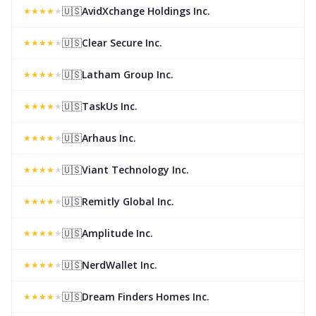
🇺🇸
AvidXchange Holdings Inc.
★
★
★
★
★
🇺🇸
Clear Secure Inc.
★
★
★
★
★
🇺🇸
Latham Group Inc.
★
★
★
★
★
🇺🇸
TaskUs Inc.
★
★
★
★
★
🇺🇸
Arhaus Inc.
★
★
★
★
★
🇺🇸
Viant Technology Inc.
★
★
★
★
★
🇺🇸
Remitly Global Inc.
★
★
★
★
★
🇺🇸
Amplitude Inc.
★
★
★
★
★
🇺🇸
NerdWallet Inc.
★
★
★
★
★
🇺🇸
Dream Finders Homes Inc.
★
★
★
★
★