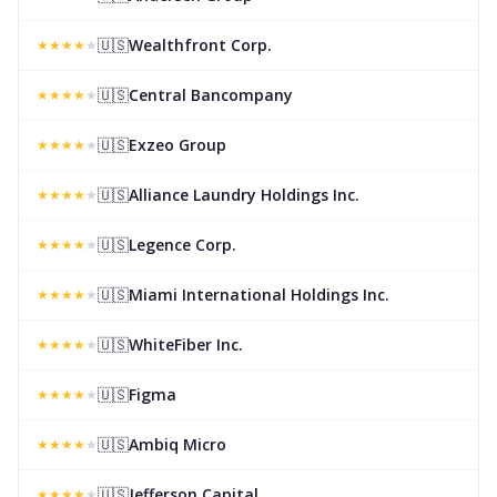
🇺🇸
Wealthfront Corp.
★
★
★
★
★
🇺🇸
Central Bancompany
★
★
★
★
★
🇺🇸
Exzeo Group
★
★
★
★
★
🇺🇸
Alliance Laundry Holdings Inc.
★
★
★
★
★
🇺🇸
Legence Corp.
★
★
★
★
★
🇺🇸
Miami International Holdings Inc.
★
★
★
★
★
🇺🇸
WhiteFiber Inc.
★
★
★
★
★
🇺🇸
Figma
★
★
★
★
★
🇺🇸
Ambiq Micro
★
★
★
★
★
🇺🇸
Jefferson Capital
★
★
★
★
★