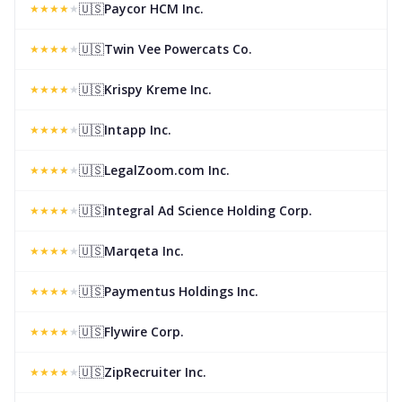
🇺🇸
Paycor HCM Inc.
★
★
★
★
★
🇺🇸
Twin Vee Powercats Co.
★
★
★
★
★
🇺🇸
Krispy Kreme Inc.
★
★
★
★
★
🇺🇸
Intapp Inc.
★
★
★
★
★
🇺🇸
LegalZoom.com Inc.
★
★
★
★
★
🇺🇸
Integral Ad Science Holding Corp.
★
★
★
★
★
🇺🇸
Marqeta Inc.
★
★
★
★
★
🇺🇸
Paymentus Holdings Inc.
★
★
★
★
★
🇺🇸
Flywire Corp.
★
★
★
★
★
🇺🇸
ZipRecruiter Inc.
★
★
★
★
★