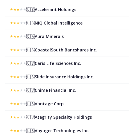
🇺🇸
Accelerant Holdings
★
★
★
★
★
🇺🇸
NIQ Global Intelligence
★
★
★
★
★
🇨🇦
Aura Minerals
★
★
★
★
★
🇺🇸
CoastalSouth Bancshares Inc.
★
★
★
★
★
🇺🇸
Caris Life Sciences Inc.
★
★
★
★
★
🇺🇸
Slide Insurance Holdings Inc.
★
★
★
★
★
🇺🇸
Chime Financial Inc.
★
★
★
★
★
🇺🇸
Vantage Corp.
★
★
★
★
★
🇺🇸
Ategrity Specialty Holdings
★
★
★
★
★
🇺🇸
Voyager Technologies Inc.
★
★
★
★
★