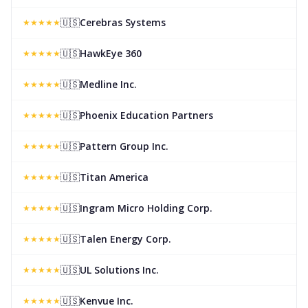
🇺🇸
Cerebras Systems
★
★
★
★
★
🇺🇸
HawkEye 360
★
★
★
★
★
🇺🇸
Medline Inc.
★
★
★
★
★
🇺🇸
Phoenix Education Partners
★
★
★
★
★
🇺🇸
Pattern Group Inc.
★
★
★
★
★
🇺🇸
Titan America
★
★
★
★
★
🇺🇸
Ingram Micro Holding Corp.
★
★
★
★
★
🇺🇸
Talen Energy Corp.
★
★
★
★
★
🇺🇸
UL Solutions Inc.
★
★
★
★
★
🇺🇸
Kenvue Inc.
★
★
★
★
★