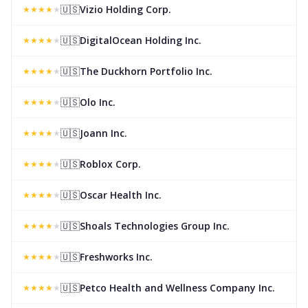
🇺🇸
Vizio Holding Corp.
★
★
★
★
★
🇺🇸
DigitalOcean Holding Inc.
★
★
★
★
★
🇺🇸
The Duckhorn Portfolio Inc.
★
★
★
★
★
🇺🇸
Olo Inc.
★
★
★
★
★
🇺🇸
Joann Inc.
★
★
★
★
★
🇺🇸
Roblox Corp.
★
★
★
★
★
🇺🇸
Oscar Health Inc.
★
★
★
★
★
🇺🇸
Shoals Technologies Group Inc.
★
★
★
★
★
🇺🇸
Freshworks Inc.
★
★
★
★
★
🇺🇸
Petco Health and Wellness Company Inc.
★
★
★
★
★