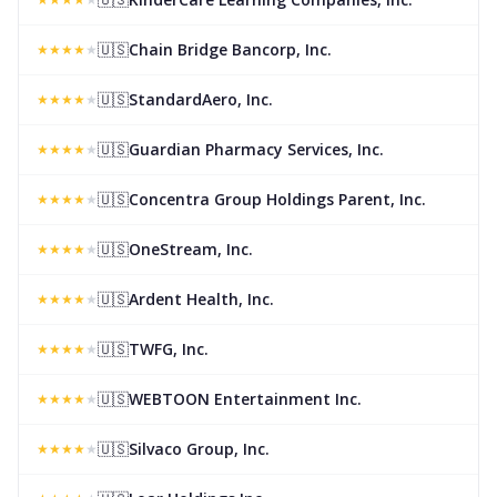
🇺🇸
Chain Bridge Bancorp, Inc.
★
★
★
★
★
🇺🇸
StandardAero, Inc.
★
★
★
★
★
🇺🇸
Guardian Pharmacy Services, Inc.
★
★
★
★
★
🇺🇸
Concentra Group Holdings Parent, Inc.
★
★
★
★
★
🇺🇸
OneStream, Inc.
★
★
★
★
★
🇺🇸
Ardent Health, Inc.
★
★
★
★
★
🇺🇸
TWFG, Inc.
★
★
★
★
★
🇺🇸
WEBTOON Entertainment Inc.
★
★
★
★
★
🇺🇸
Silvaco Group, Inc.
★
★
★
★
★