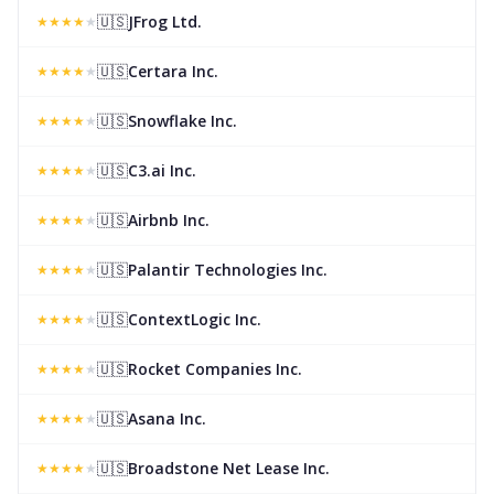
🇺🇸
JFrog Ltd.
★
★
★
★
★
🇺🇸
Certara Inc.
★
★
★
★
★
🇺🇸
Snowflake Inc.
★
★
★
★
★
🇺🇸
C3.ai Inc.
★
★
★
★
★
🇺🇸
Airbnb Inc.
★
★
★
★
★
🇺🇸
Palantir Technologies Inc.
★
★
★
★
★
🇺🇸
ContextLogic Inc.
★
★
★
★
★
🇺🇸
Rocket Companies Inc.
★
★
★
★
★
🇺🇸
Asana Inc.
★
★
★
★
★
🇺🇸
Broadstone Net Lease Inc.
★
★
★
★
★