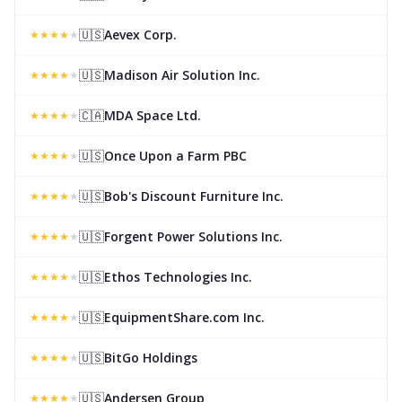
🇺🇸
Aevex Corp.
★
★
★
★
★
🇺🇸
Madison Air Solution Inc.
★
★
★
★
★
🇨🇦
MDA Space Ltd.
★
★
★
★
★
🇺🇸
Once Upon a Farm PBC
★
★
★
★
★
🇺🇸
Bob's Discount Furniture Inc.
★
★
★
★
★
🇺🇸
Forgent Power Solutions Inc.
★
★
★
★
★
🇺🇸
Ethos Technologies Inc.
★
★
★
★
★
🇺🇸
EquipmentShare.com Inc.
★
★
★
★
★
🇺🇸
BitGo Holdings
★
★
★
★
★
🇺🇸
Andersen Group
★
★
★
★
★