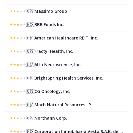
🇺🇸
Massimo Group
★
★
★
★
★
🇲🇽
BBB Foods Inc.
★
★
★
★
★
🇺🇸
American Healthcare REIT, Inc.
★
★
★
★
★
🇺🇸
Fractyl Health, Inc.
★
★
★
★
★
🇺🇸
Alto Neuroscience, Inc.
★
★
★
★
★
🇺🇸
BrightSpring Health Services, Inc.
★
★
★
★
★
🇺🇸
CG Oncology, Inc.
★
★
★
★
★
🇺🇸
Mach Natural Resources LP
★
★
★
★
★
🇺🇸
Northann Corp.
★
★
★
★
★
🇲🇽
Corporación Inmobiliaria Vesta S.A.B. de C.V.
★
★
★
★
★