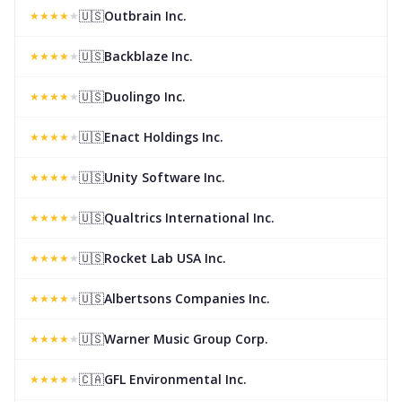
🇺🇸
Outbrain Inc.
★
★
★
★
★
🇺🇸
Backblaze Inc.
★
★
★
★
★
🇺🇸
Duolingo Inc.
★
★
★
★
★
🇺🇸
Enact Holdings Inc.
★
★
★
★
★
🇺🇸
Unity Software Inc.
★
★
★
★
★
🇺🇸
Qualtrics International Inc.
★
★
★
★
★
🇺🇸
Rocket Lab USA Inc.
★
★
★
★
★
🇺🇸
Albertsons Companies Inc.
★
★
★
★
★
🇺🇸
Warner Music Group Corp.
★
★
★
★
★
🇨🇦
GFL Environmental Inc.
★
★
★
★
★