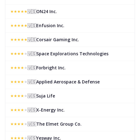
🇺🇸
ON24 Inc.
★
★
★
★
★
🇺🇸
Enfusion Inc.
★
★
★
★
★
🇺🇸
Corsair Gaming Inc.
★
★
★
★
★
🇺🇸
Space Explorations Technologies
★
★
★
★
★
🇺🇸
Forbright Inc.
★
★
★
★
★
🇺🇸
Applied Aerospace & Defense
★
★
★
★
★
🇺🇸
Suja Life
★
★
★
★
★
🇺🇸
X-Energy Inc.
★
★
★
★
★
🇺🇸
The Elmet Group Co.
★
★
★
★
★
🇺🇸
Yesway Inc.
★
★
★
★
★