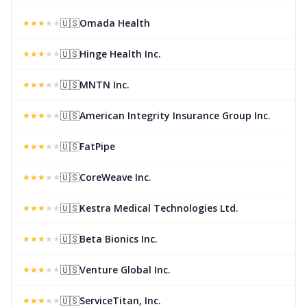
🇺🇸
Omada Health
★
★
★
★
★
🇺🇸
Hinge Health Inc.
★
★
★
★
★
🇺🇸
MNTN Inc.
★
★
★
★
★
🇺🇸
American Integrity Insurance Group Inc.
★
★
★
★
★
🇺🇸
FatPipe
★
★
★
★
★
🇺🇸
CoreWeave Inc.
★
★
★
★
★
🇺🇸
Kestra Medical Technologies Ltd.
★
★
★
★
★
🇺🇸
Beta Bionics Inc.
★
★
★
★
★
🇺🇸
Venture Global Inc.
★
★
★
★
★
🇺🇸
ServiceTitan, Inc.
★
★
★
★
★