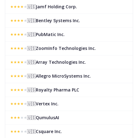
🇺🇸
Jamf Holding Corp.
★
★
★
★
★
🇺🇸
Bentley Systems Inc.
★
★
★
★
★
🇺🇸
PubMatic Inc.
★
★
★
★
★
🇺🇸
ZoomInfo Technologies Inc.
★
★
★
★
★
🇺🇸
Array Technologies Inc.
★
★
★
★
★
🇺🇸
Allegro MicroSystems Inc.
★
★
★
★
★
🇺🇸
Royalty Pharma PLC
★
★
★
★
★
🇺🇸
Vertex Inc.
★
★
★
★
★
🇺🇸
QumulusAI
★
★
★
★
★
🇺🇸
Csquare Inc.
★
★
★
★
★