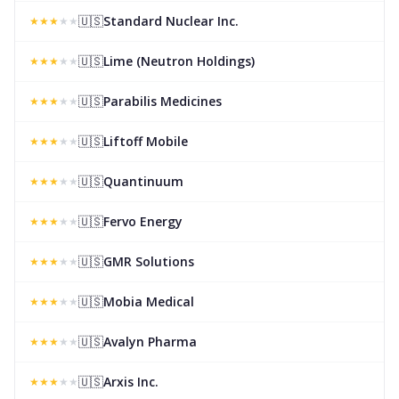
🇺🇸
Standard Nuclear Inc.
★
★
★
★
★
🇺🇸
Lime (Neutron Holdings)
★
★
★
★
★
🇺🇸
Parabilis Medicines
★
★
★
★
★
🇺🇸
Liftoff Mobile
★
★
★
★
★
🇺🇸
Quantinuum
★
★
★
★
★
🇺🇸
Fervo Energy
★
★
★
★
★
🇺🇸
GMR Solutions
★
★
★
★
★
🇺🇸
Mobia Medical
★
★
★
★
★
🇺🇸
Avalyn Pharma
★
★
★
★
★
🇺🇸
Arxis Inc.
★
★
★
★
★