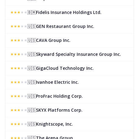
🇧🇲
Fidelis Insurance Holdings Ltd.
★
★
★
★
★
🇺🇸
GEN Restaurant Group Inc.
★
★
★
★
★
🇺🇸
CAVA Group Inc.
★
★
★
★
★
🇺🇸
Skyward Specialty Insurance Group Inc.
★
★
★
★
★
🇺🇸
GigaCloud Technology Inc.
★
★
★
★
★
🇺🇸
Ivanhoe Electric Inc.
★
★
★
★
★
🇺🇸
ProFrac Holding Corp.
★
★
★
★
★
🇺🇸
SKYX Platforms Corp.
★
★
★
★
★
🇺🇸
Knightscope, Inc.
★
★
★
★
★
🇺🇸
The Arena Group
★
★
★
★
★