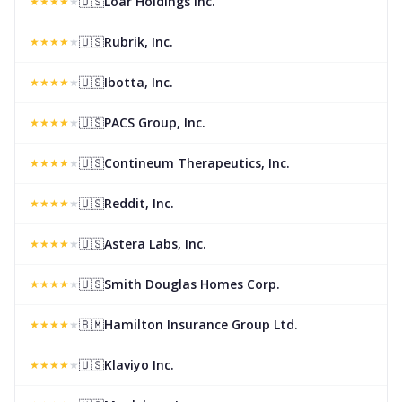
🇺🇸
Loar Holdings Inc.
★
★
★
★
★
🇺🇸
Rubrik, Inc.
★
★
★
★
★
🇺🇸
Ibotta, Inc.
★
★
★
★
★
🇺🇸
PACS Group, Inc.
★
★
★
★
★
🇺🇸
Contineum Therapeutics, Inc.
★
★
★
★
★
🇺🇸
Reddit, Inc.
★
★
★
★
★
🇺🇸
Astera Labs, Inc.
★
★
★
★
★
🇺🇸
Smith Douglas Homes Corp.
★
★
★
★
★
🇧🇲
Hamilton Insurance Group Ltd.
★
★
★
★
★
🇺🇸
Klaviyo Inc.
★
★
★
★
★