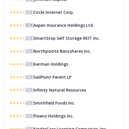
🇺🇸
Circle Internet Corp.
★
★
★
★
★
🇧🇲
Aspen Insurance Holdings Ltd.
★
★
★
★
★
🇺🇸
SmartStop Self Storage REIT Inc.
★
★
★
★
★
🇺🇸
Northpointe Bancshares Inc.
★
★
★
★
★
🇺🇸
Karman Holdings
★
★
★
★
★
🇺🇸
SailPoint Parent LP
★
★
★
★
★
🇺🇸
Infinity Natural Resources
★
★
★
★
★
🇺🇸
Smithfield Foods Inc.
★
★
★
★
★
🇺🇸
Flowco Holdings Inc.
★
★
★
★
★
🇺🇸
KinderCare Learning Companies, Inc.
★
★
★
★
★