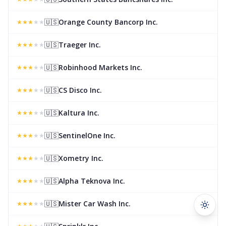
🇺🇸
Orange County Bancorp Inc.
★
★
★
★
★
🇺🇸
Traeger Inc.
★
★
★
★
★
🇺🇸
Robinhood Markets Inc.
★
★
★
★
★
🇺🇸
CS Disco Inc.
★
★
★
★
★
🇺🇸
Kaltura Inc.
★
★
★
★
★
🇺🇸
SentinelOne Inc.
★
★
★
★
★
🇺🇸
Xometry Inc.
★
★
★
★
★
🇺🇸
Alpha Teknova Inc.
★
★
★
★
★
🇺🇸
Mister Car Wash Inc.
★
★
★
★
★