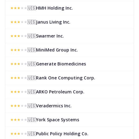
🇺🇸
HMH Holding Inc.
★
★
★
★
★
🇺🇸
Janus Living Inc.
★
★
★
★
★
🇺🇸
Swarmer Inc.
★
★
★
★
★
🇺🇸
MiniMed Group Inc.
★
★
★
★
★
🇺🇸
Generate Biomedicines
★
★
★
★
★
🇺🇸
Rank One Computing Corp.
★
★
★
★
★
🇺🇸
ARKO Petroleum Corp.
★
★
★
★
★
🇺🇸
Veradermics Inc.
★
★
★
★
★
🇺🇸
York Space Systems
★
★
★
★
★
🇺🇸
Public Policy Holding Co.
★
★
★
★
★