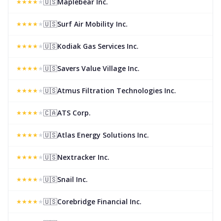
🇺🇸
Maplebear Inc.
★
★
★
★
★
🇺🇸
Surf Air Mobility Inc.
★
★
★
★
★
🇺🇸
Kodiak Gas Services Inc.
★
★
★
★
★
🇺🇸
Savers Value Village Inc.
★
★
★
★
★
🇺🇸
Atmus Filtration Technologies Inc.
★
★
★
★
★
🇨🇦
ATS Corp.
★
★
★
★
★
🇺🇸
Atlas Energy Solutions Inc.
★
★
★
★
★
🇺🇸
Nextracker Inc.
★
★
★
★
★
🇺🇸
Snail Inc.
★
★
★
★
★
🇺🇸
Corebridge Financial Inc.
★
★
★
★
★