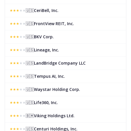
🇺🇸
CeriBell, Inc.
★
★
★
★
★
🇺🇸
FrontView REIT, Inc.
★
★
★
★
★
🇺🇸
BKV Corp.
★
★
★
★
★
🇺🇸
Lineage, Inc.
★
★
★
★
★
🇺🇸
LandBridge Company LLC
★
★
★
★
★
🇺🇸
Tempus AI, Inc.
★
★
★
★
★
🇺🇸
Waystar Holding Corp.
★
★
★
★
★
🇺🇸
Life360, Inc.
★
★
★
★
★
🇧🇲
Viking Holdings Ltd.
★
★
★
★
★
🇺🇸
Centuri Holdings, Inc.
★
★
★
★
★