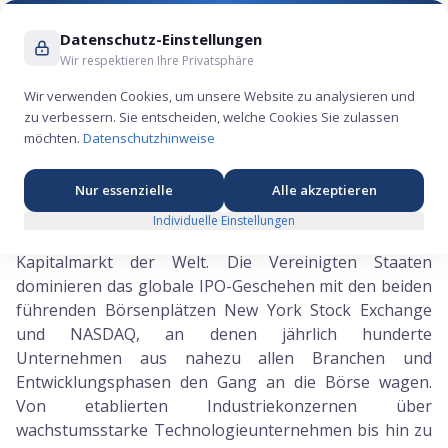
Suche ...
Datenschutz-Einstellungen
Wir respektieren Ihre Privatsphäre
Wir verwenden Cookies, um unsere Website zu analysieren und
zu verbessern. Sie entscheiden, welche Cookies Sie zulassen
Aktien Nordamerika
- DieSpekulanten
möchten.
Datenschutzhinweise
Zur IPO-Liste
Alle Regionen
Nur essenzielle
Alle akzeptieren
Individuelle Einstellungen
Nordamerika ist der mit Abstand größte und liquideste
Kapitalmarkt der Welt. Die Vereinigten Staaten
dominieren das globale IPO-Geschehen mit den beiden
führenden Börsenplätzen New York Stock Exchange
und NASDAQ, an denen jährlich hunderte
Unternehmen aus nahezu allen Branchen und
Entwicklungsphasen den Gang an die Börse wagen.
Von etablierten Industriekonzernen über
wachstumsstarke Technologieunternehmen bis hin zu