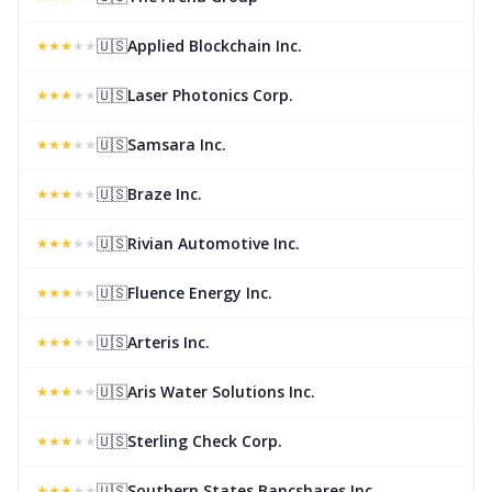
🇺🇸
Applied Blockchain Inc.
★
★
★
★
★
🇺🇸
Laser Photonics Corp.
★
★
★
★
★
🇺🇸
Samsara Inc.
★
★
★
★
★
🇺🇸
Braze Inc.
★
★
★
★
★
🇺🇸
Rivian Automotive Inc.
★
★
★
★
★
🇺🇸
Fluence Energy Inc.
★
★
★
★
★
🇺🇸
Arteris Inc.
★
★
★
★
★
🇺🇸
Aris Water Solutions Inc.
★
★
★
★
★
🇺🇸
Sterling Check Corp.
★
★
★
★
★
🇺🇸
Southern States Bancshares Inc.
★
★
★
★
★