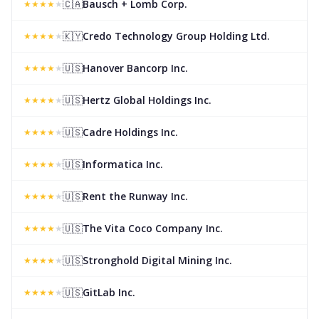
🇨🇦
Bausch + Lomb Corp.
★
★
★
★
★
🇰🇾
Credo Technology Group Holding Ltd.
★
★
★
★
★
🇺🇸
Hanover Bancorp Inc.
★
★
★
★
★
🇺🇸
Hertz Global Holdings Inc.
★
★
★
★
★
🇺🇸
Cadre Holdings Inc.
★
★
★
★
★
🇺🇸
Informatica Inc.
★
★
★
★
★
🇺🇸
Rent the Runway Inc.
★
★
★
★
★
🇺🇸
The Vita Coco Company Inc.
★
★
★
★
★
🇺🇸
Stronghold Digital Mining Inc.
★
★
★
★
★
🇺🇸
GitLab Inc.
★
★
★
★
★