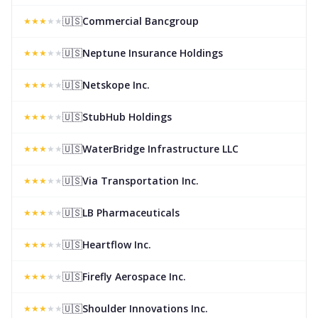
🇺🇸
Commercial Bancgroup
★
★
★
★
★
🇺🇸
Neptune Insurance Holdings
★
★
★
★
★
🇺🇸
Netskope Inc.
★
★
★
★
★
🇺🇸
StubHub Holdings
★
★
★
★
★
🇺🇸
WaterBridge Infrastructure LLC
★
★
★
★
★
🇺🇸
Via Transportation Inc.
★
★
★
★
★
🇺🇸
LB Pharmaceuticals
★
★
★
★
★
🇺🇸
Heartflow Inc.
★
★
★
★
★
🇺🇸
Firefly Aerospace Inc.
★
★
★
★
★
🇺🇸
Shoulder Innovations Inc.
★
★
★
★
★