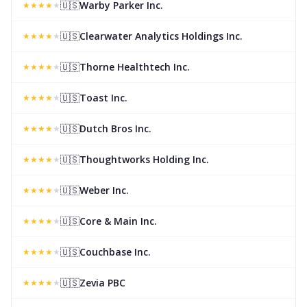
🇺🇸
Warby Parker Inc.
★
★
★
★
★
🇺🇸
Clearwater Analytics Holdings Inc.
★
★
★
★
★
🇺🇸
Thorne Healthtech Inc.
★
★
★
★
★
🇺🇸
Toast Inc.
★
★
★
★
★
🇺🇸
Dutch Bros Inc.
★
★
★
★
★
🇺🇸
Thoughtworks Holding Inc.
★
★
★
★
★
🇺🇸
Weber Inc.
★
★
★
★
★
🇺🇸
Core & Main Inc.
★
★
★
★
★
🇺🇸
Couchbase Inc.
★
★
★
★
★
🇺🇸
Zevia PBC
★
★
★
★
★