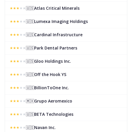
🇺🇸
Atlas Critical Minerals
★
★
★
★
★
🇺🇸
Lumexa Imaging Holdings
★
★
★
★
★
🇺🇸
Cardinal Infrastructure
★
★
★
★
★
🇺🇸
Park Dental Partners
★
★
★
★
★
🇺🇸
Gloo Holdings Inc.
★
★
★
★
★
🇺🇸
Off the Hook YS
★
★
★
★
★
🇺🇸
BillionToOne Inc.
★
★
★
★
★
🇲🇽
Grupo Aeromexico
★
★
★
★
★
🇺🇸
BETA Technologies
★
★
★
★
★
🇺🇸
Navan Inc.
★
★
★
★
★