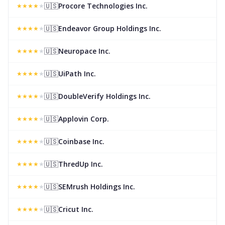
🇺🇸
Procore Technologies Inc.
★
★
★
★
★
🇺🇸
Endeavor Group Holdings Inc.
★
★
★
★
★
🇺🇸
Neuropace Inc.
★
★
★
★
★
🇺🇸
UiPath Inc.
★
★
★
★
★
🇺🇸
DoubleVerify Holdings Inc.
★
★
★
★
★
🇺🇸
Applovin Corp.
★
★
★
★
★
🇺🇸
Coinbase Inc.
★
★
★
★
★
🇺🇸
ThredUp Inc.
★
★
★
★
★
🇺🇸
SEMrush Holdings Inc.
★
★
★
★
★
🇺🇸
Cricut Inc.
★
★
★
★
★