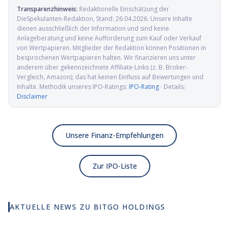
Transparenzhinweis:
Redaktionelle Einschätzung der
DieSpekulanten-Redaktion
, Stand:
26.04.2026
. Unsere Inhalte
dienen ausschließlich der Information und sind keine
Anlageberatung und keine Aufforderung zum Kauf oder Verkauf
von Wertpapieren. Mitglieder der Redaktion können Positionen in
besprochenen Wertpapieren halten. Wir finanzieren uns unter
anderem über gekennzeichnete Affiliate-Links (z. B. Broker-
Vergleich, Amazon); das hat keinen Einfluss auf Bewertungen und
Inhalte. Methodik unseres IPO-Ratings:
IPO-Rating
· Details:
Disclaimer
Unsere Finanz-Empfehlungen
Zur IPO-Liste
AKTUELLE NEWS ZU
BITGO HOLDINGS
BitGo IPO: Krypto-Custody-
Gigant strebt an die NYSE