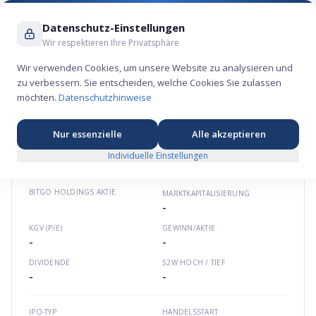
Suche ...
Datenschutz-Einstellungen
Wir respektieren Ihre Privatsphäre
Wir verwenden Cookies, um unsere Website zu analysieren und
zu verbessern. Sie entscheiden, welche Cookies Sie zulassen
BitGo Holdings Aktie – Krypto-Börsengang
möchten.
Datenschutzhinweise
2026
₿
★
★
★
★
★
Nordamerika
bitgo.com
US0919471013
Nur essenzielle
Alle akzeptieren
Individuelle Einstellungen
BITGO HOLDINGS
AKTIE
MARKTKAPITALISIERUNG
-
KGV (P/E)
GEWINN/AKTIE
-
-
DIVIDENDE
52W HOCH / TIEF
-
-
IPO-TYP
HANDELSSTART