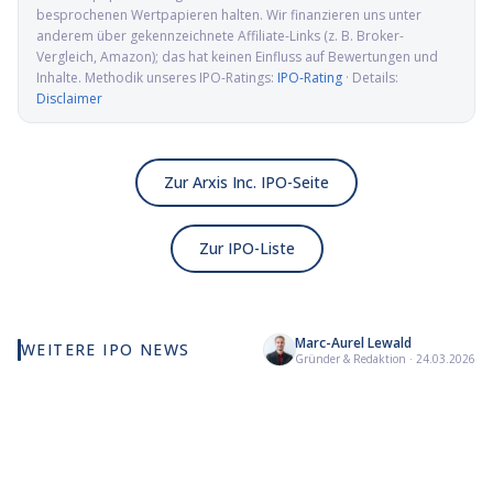
besprochenen Wertpapieren halten. Wir finanzieren uns unter
anderem über gekennzeichnete Affiliate-Links (z. B. Broker-
Vergleich, Amazon); das hat keinen Einfluss auf Bewertungen und
Inhalte. Methodik unseres IPO-Ratings:
IPO-Rating
· Details:
Disclaimer
Zur Arxis Inc. IPO-Seite
Zur IPO-Liste
Marc-Aurel Lewald
WEITERE IPO NEWS
Elmet Group IPO: Wolfram,
Alamar Biosciences IPO:
Kai
Gründer & Redaktion
·
24.03.2026
Molybdän und Mikrowellen
Proteomics-Pionier auf
Ad
für die US-Verteidigung
dem Weg an die Nasdaq
GLP
Na