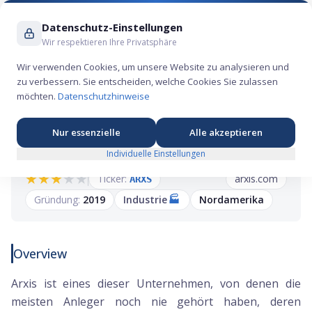
Suche ...
Datenschutz-Einstellungen
Wir respektieren Ihre Privatsphäre
Wir verwenden Cookies, um unsere Website zu analysieren und
zu verbessern. Sie entscheiden, welche Cookies Sie zulassen
Arxis IPO: Komponenten-Spezialist hinter F-35
möchten.
Datenschutzhinweise
und Boeing 737 strebt an die Nasdaq
Nur essenzielle
Alle akzeptieren
Individuelle Einstellungen
★
★
★
★
★
Ticker:
arxis.com
ARXS
Gründung:
2019
Industrie
🏭
Nordamerika
Overview
Arxis ist eines dieser Unternehmen, von denen die
meisten Anleger noch nie gehört haben, deren