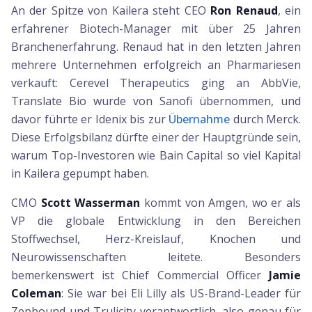
An der Spitze von Kailera steht CEO
Ron Renaud
, ein
erfahrener Biotech-Manager mit über 25 Jahren
Branchenerfahrung. Renaud hat in den letzten Jahren
mehrere Unternehmen erfolgreich an Pharmariesen
verkauft: Cerevel Therapeutics ging an AbbVie,
Translate Bio wurde von Sanofi übernommen, und
davor führte er Idenix bis zur
Übernahme
durch Merck.
Diese Erfolgsbilanz dürfte einer der Hauptgründe sein,
warum Top-Investoren wie Bain Capital so viel Kapital
in Kailera gepumpt haben.
CMO
Scott Wasserman
kommt von Amgen, wo er als
VP die globale Entwicklung in den Bereichen
Stoffwechsel, Herz-Kreislauf, Knochen und
Neurowissenschaften leitete. Besonders
bemerkenswert ist Chief Commercial Officer
Jamie
Coleman
: Sie war bei Eli Lilly als US-Brand-Leader für
Zepbound und Trulicity verantwortlich, also genau für