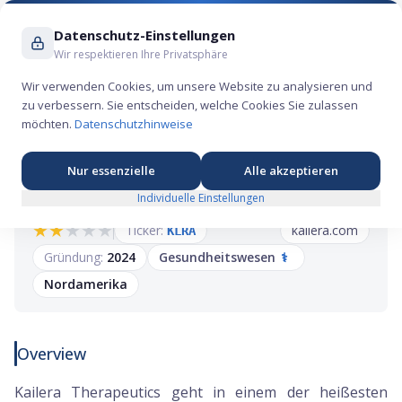
Suche ...
Datenschutz-Einstellungen
Wir respektieren Ihre Privatsphäre
Wir verwenden Cookies, um unsere Website zu analysieren und
zu verbessern. Sie entscheiden, welche Cookies Sie zulassen
Kailera Therapeutics IPO: Adipositas-Biotech
möchten.
Datenschutzhinweise
mit GLP-1-Pipeline an die Nasdaq
Nur essenzielle
Alle akzeptieren
Individuelle Einstellungen
★
★
★
★
★
Ticker:
kailera.com
KLRA
Gründung:
2024
Gesundheitswesen
⚕️
Nordamerika
Overview
Kailera Therapeutics geht in einem der heißesten