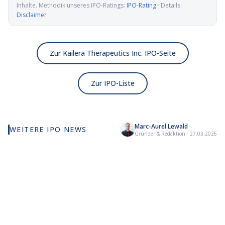
Inhalte. Methodik unseres IPO-Ratings:
IPO-Rating
· Details:
Disclaimer
Zur Kailera Therapeutics Inc. IPO-Seite
Zur IPO-Liste
Marc-Aurel Lewald
WEITERE IPO NEWS
Elmet Group IPO: Wolfram,
Alamar Biosciences IPO:
Ye
Gründer & Redaktion
·
27.03.2026
Molybdän und Mikrowellen
Proteomics-Pionier auf
St
für die US-Verteidigung
dem Weg an die Nasdaq
an