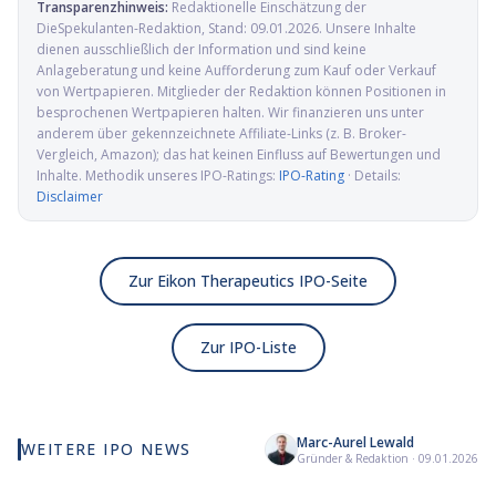
Transparenzhinweis:
Redaktionelle Einschätzung der
DieSpekulanten-Redaktion
, Stand:
09.01.2026
. Unsere Inhalte
dienen ausschließlich der Information und sind keine
Anlageberatung und keine Aufforderung zum Kauf oder Verkauf
von Wertpapieren. Mitglieder der Redaktion können Positionen in
besprochenen Wertpapieren halten. Wir finanzieren uns unter
anderem über gekennzeichnete Affiliate-Links (z. B. Broker-
Vergleich, Amazon); das hat keinen Einfluss auf Bewertungen und
Inhalte. Methodik unseres IPO-Ratings:
IPO-Rating
· Details:
Disclaimer
Zur Eikon Therapeutics IPO-Seite
Zur IPO-Liste
Marc-Aurel Lewald
WEITERE IPO NEWS
Elmet Group IPO: Wolfram,
Alamar Biosciences IPO:
Kai
Gründer & Redaktion
·
09.01.2026
Molybdän und Mikrowellen
Proteomics-Pionier auf
Ad
für die US-Verteidigung
dem Weg an die Nasdaq
GLP