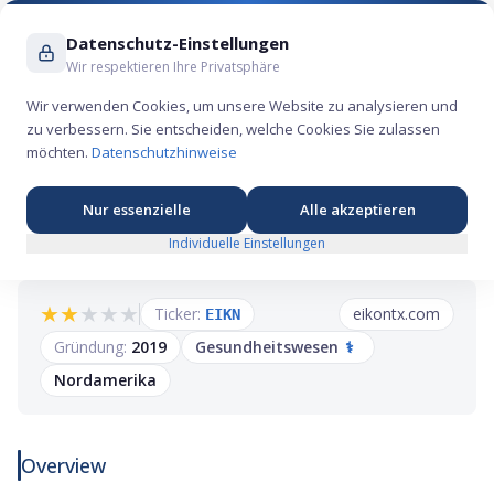
Suche ...
Datenschutz-Einstellungen
Wir respektieren Ihre Privatsphäre
Wir verwenden Cookies, um unsere Website zu analysieren und
zu verbessern. Sie entscheiden, welche Cookies Sie zulassen
Eikon Therapeutics IPO: Krebsmedikamenten-
möchten.
Datenschutzhinweise
Entwickler mit Keytruda-Team strebt an die
Nasdaq
Nur essenzielle
Alle akzeptieren
Individuelle Einstellungen
★
★
★
★
★
Ticker:
eikontx.com
EIKN
Gründung:
2019
Gesundheitswesen
⚕️
Nordamerika
Overview