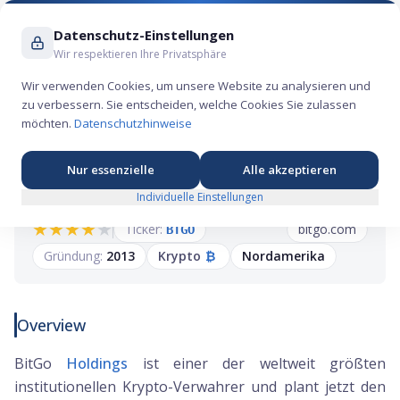
Suche ...
Datenschutz-Einstellungen
Wir respektieren Ihre Privatsphäre
Wir verwenden Cookies, um unsere Website zu analysieren und
zu verbessern. Sie entscheiden, welche Cookies Sie zulassen
BitGo IPO: Krypto-Custody-Gigant strebt an
möchten.
Datenschutzhinweise
die NYSE
Nur essenzielle
Alle akzeptieren
Individuelle Einstellungen
★
★
★
★
★
Ticker:
bitgo.com
BTGO
Gründung:
2013
Krypto
₿
Nordamerika
Overview
BitGo
Holdings
ist einer der weltweit größten
institutionellen Krypto-Verwahrer und plant jetzt den