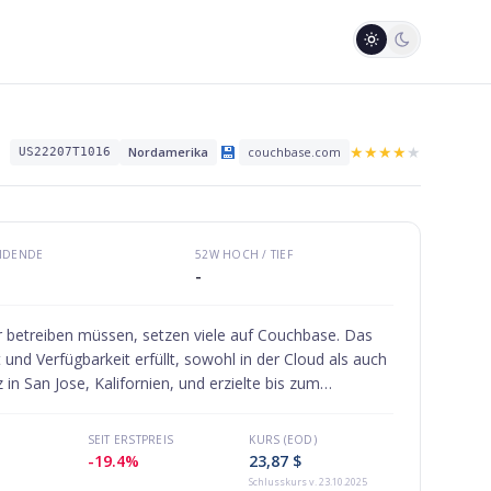
💾
★
★
★
★
★
Nordamerika
couchbase.com
US22207T1016
VIDENDE
52W HOCH / TIEF
-
r betreiben müssen, setzen viele auf Couchbase. Das
d Verfügbarkeit erfüllt, sowohl in der Cloud als auch
n San Jose, Kalifornien, und erzielte bis zum
SEIT ERSTPREIS
KURS (EOD)
-19.4%
23,87 $
Schlusskurs
v. 23.10.2025