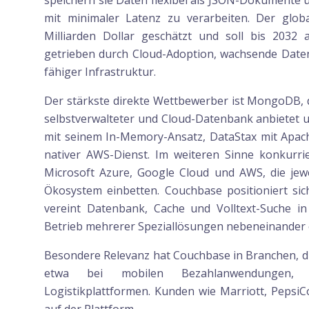
speichern sie Daten flexibel als JSON-Dokumente 
mit minimaler Latenz zu verarbeiten. Der gl
Milliarden Dollar geschätzt und soll bis 2032 
getrieben durch Cloud-Adoption, wachsende Date
fähiger Infrastruktur.
Der stärkste direkte Wettbewerber ist MongoDB, d
selbstverwalteter und Cloud-Datenbank anbietet u
mit seinem In-Memory-Ansatz, DataStax mit Apa
nativer AWS-Dienst. Im weiteren Sinne konkurri
Microsoft Azure, Google Cloud und AWS, die jewe
Ökosystem einbetten. Couchbase positioniert sic
vereint Datenbank, Cache und Volltext-Suche i
Betrieb mehrerer Speziallösungen nebeneinander 
Besondere Relevanz hat Couchbase in Branchen, di
etwa bei mobilen Bezahlanwendungen, p
Logistikplattformen. Kunden wie Marriott, Pepsi