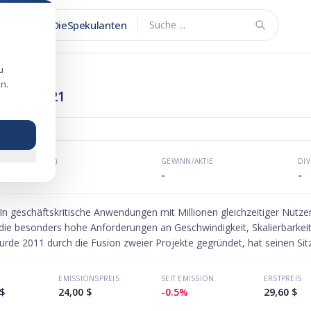
DieSpekulanten
Suche ...
u
n.
gang 2021
KGV (P/E)
GEWINN/AKTIE
DI
-
-
-
 geschäftskritische Anwendungen mit Millionen gleichzeitiger Nutze
 besonders hohe Anforderungen an Geschwindigkeit, Skalierbarkeit un
e 2011 durch die Fusion zweier Projekte gegründet, hat seinen Sitz i
stelligen Millionenbereich.
EMISSIONSPREIS
SEIT EMISSION
ERSTPREIS
$
24,00 $
-0.5%
29,60 $