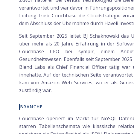
Zuvor hatte er bei Veritas Technologies die Bere
verantwortet und war davor in Führungspositionen
Leitung trieb Couchbase die Cloudstrategie voran
dem Abschluss der Übernahme durch Haveli Investm
Seit September 2025 leitet BJ Schaknowski das 
über mehr als 20 Jahre Erfahrung in der Softwa
Couchbase CEO bei symplr, einem Anbiet
Gesundheitswesen. Ebenfalls seit September 2025 is
Blend Labs als Chief Financial Officer tätig wa
innehatte. Auf der technischen Seite verantworte
kam von Amazon Web Services, wo er als General
zuständig war.
BRANCHE
Couchbase operiert im Markt für NoSQL-Datenb
starren Tabellenschemata wie klassische relati