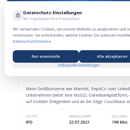
Datenschutz-Einstellungen
Wir respektieren Ihre Privatsphäre
Wir verwenden Cookies, um unsere Website zu analysieren und z
verbessern. Sie entscheiden, welche Cookies Sie zulassen möchte
Couchbase Aktie – Technologie-Börsen
Datenschutzhinweise
Nur essenzielle
Alle akzeptieren
Individuelle Einstellungen
COUCHBASE
AKTIE
MARKTKAPITALISIERUNG
-
Wenn Großkonzerne wie Marriott, PepsiCo oder LinkedIn
Unternehmen bietet eine NoSQL-Datenbankplattform, die
auf mobilen Endgeräten und an der Edge. Couchbase wurd
Geschäftsjahr 2025 einen Jahresumsatz im mittleren drei
IPO-TYP
HANDELSSTART
VOLUMEN
IPO
22.07.2021
199 Mio. 