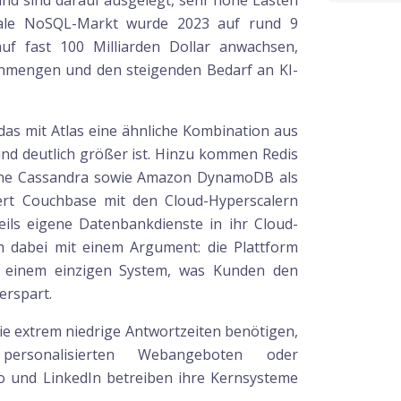
und sind darauf ausgelegt, sehr hohe Lasten
obale NoSQL-Markt wurde 2023 auf rund 9
auf fast 100 Milliarden Dollar anwachsen,
nmengen und den steigenden Bedarf an KI-
as mit Atlas eine ähnliche Kombination aus
nd deutlich größer ist. Hinzu kommen Redis
che Cassandra sowie Amazon DynamoDB als
ert Couchbase mit den Cloud-Hyperscalern
ils eigene Datenbankdienste in ihr Cloud-
h dabei mit einem Argument: die Plattform
n einem einzigen System, was Kunden den
erspart.
e extrem niedrige Antwortzeiten benötigen,
ersonalisierten Webangeboten oder
Co und LinkedIn betreiben ihre Kernsysteme