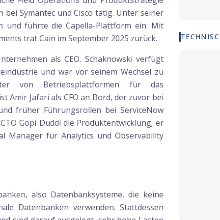
iche Field Operations und Produktstrategie
 bei Symantec und Cisco tätig. Unter seiner
 und führte die Capella-Plattform ein. Mit
TECHNISC
ents trat Cain im September 2025 zurück.
Unternehmen als CEO. Schaknowski verfügt
reindustrie und war vor seinem Wechsel zu
er von Betriebsplattformen für das
t Amir Jafari als CFO an Bord, der zuvor bei
r und früher Führungsrollen bei ServiceNow
t CTO Gopi Duddi die Produktentwicklung; er
 Manager für Analytics und Observability
anken, also Datenbanksysteme, die keine
onale Datenbanken verwenden. Stattdessen