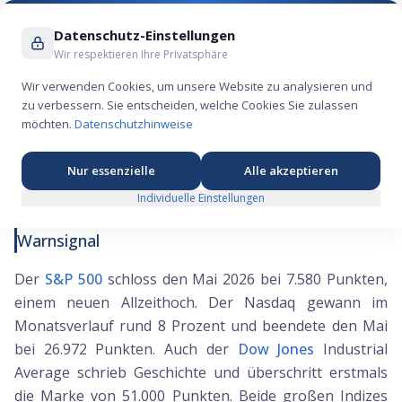
Suche ...
Datenschutz-Einstellungen
Wir respektieren Ihre Privatsphäre
Wir verwenden Cookies, um unsere Website zu analysieren und
zu verbessern. Sie entscheiden, welche Cookies Sie zulassen
Rekordmärkte und Zinsangst gleichzeitig – wie
möchten.
Datenschutzhinweise
passt das zusammen?
Nur essenzielle
Alle akzeptieren
Individuelle Einstellungen
Der Mai endet mit Rekordhochs – und einem
Warnsignal
Der
S&P 500
schloss den Mai 2026 bei 7.580 Punkten,
einem neuen Allzeithoch. Der Nasdaq gewann im
Monatsverlauf rund 8 Prozent und beendete den Mai
bei 26.972 Punkten. Auch der
Dow Jones
Industrial
Average schrieb Geschichte und überschritt erstmals
die Marke von 51.000 Punkten. Beide großen Indizes