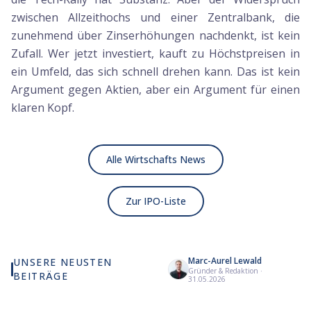
zwischen Allzeithochs und einer Zentralbank, die
zunehmend über Zinserhöhungen nachdenkt, ist kein
Zufall. Wer jetzt investiert, kauft zu Höchstpreisen in
ein Umfeld, das sich schnell drehen kann. Das ist kein
Argument gegen Aktien, aber ein Argument für einen
klaren Kopf.
Alle Wirtschafts News
Zur IPO-Liste
Marc-Aurel Lewald
UNSERE NEUSTEN
Gründer & Redaktion
·
BEITRÄGE
Wie viel KI wirklich in
Anthropic strebt Oktober-
Ast
31.05.2026
deinem MSCI World steckt
Börsengang zum 20-fachen
bl
Umsatz an