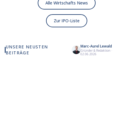
Alle Wirtschafts News
Zur IPO-Liste
Marc-Aurel Lewald
UNSERE NEUSTEN
Gründer & Redaktion
·
BEITRÄGE
Wie viel KI wirklich in
Anthropic strebt Oktober-
Ast
02.06.2026
deinem MSCI World steckt
Börsengang zum 20-fachen
bl
Umsatz an