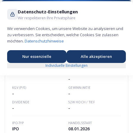
Suche ...
Datenschutz-Einstellungen
Wir respektieren Ihre Privatsphäre
Wir verwenden Cookies, um unsere Website zu analysieren und
zu verbessern. Sie entscheiden, welche Cookies Sie zulassen
Buda Juice Aktie – Konsum-Börsengang 2026
möchten.
Datenschutzhinweise
🏷️
★
★
★
★
★
Nordamerika
budajuice.com
US11882T1060
Nur essenzielle
Alle akzeptieren
Individuelle Einstellungen
BUDA JUICE
AKTIE
MARKTKAPITALISIERUNG
-
KGV (P/E)
GEWINN/AKTIE
-
-
DIVIDENDE
52W HOCH / TIEF
-
-
IPO-TYP
HANDELSSTART
IPO
08.01.2026