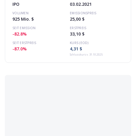
IPO
03.02.2021
VOLUMEN
EMISSIONSPREIS
925 Mio. $
25,00 $
SEIT EMISSION
ERSTPREIS
-82.8%
33,10 $
SEIT ERSTPREIS
KURS (EOD)
-87.0%
4,31 $
Schlusskurs
v. 31.10.2025