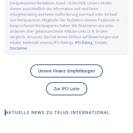
DieSpekulanten-Redaktion
, Stand:
18.04.2026
. Unsere Inhalte
dienen ausschließlich der Information und sind keine
Anlageberatung und keine Aufforderung zum Kauf oder Verkauf
von Wertpapieren. Mitglieder der Redaktion können Positionen in
besprochenen Wertpapieren halten. Wir finanzieren uns unter
anderem über gekennzeichnete Affiliate-Links (z. B. Broker-
Vergleich, Amazon); das hat keinen Einfluss auf Bewertungen und
Inhalte. Methodik unseres IPO-Ratings:
IPO-Rating
· Details:
Disclaimer
Unsere Finanz-Empfehlungen
Zur IPO-Liste
AKTUELLE NEWS ZU
TELUS INTERNATIONAL
TELUS International IPO:
Kanadischer CX-Gigant
geht an die Börse