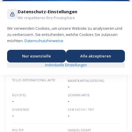
Suche ...
Datenschutz-Einstellungen
Wir respektieren Ihre Privatsphäre
Wir verwenden Cookies, um unsere Website zu analysieren und
zu verbessern. Sie entscheiden, welche Cookies Sie zulassen
TELUS International Aktie – Technologie-
möchten.
Datenschutzhinweise
Börsengang 2021
💾
★
★
★
★
★
Nordamerika
telusdigital.com
CA87975H1001
Nur essenzielle
Alle akzeptieren
Individuelle Einstellungen
TELUS INTERNATIONAL
AKTIE
MARKTKAPITALISIERUNG
-
KGV (P/E)
GEWINN/AKTIE
-
-
DIVIDENDE
52W HOCH / TIEF
-
-
IPO-TYP
HANDELSSTART