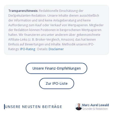
Transparenzhinweis:
Redaktionelle Einschätzung der
DieSpekulanten-Redaktion
. Unsere Inhalte dienen ausschließlich
der Information und sind keine Anlageberatung und keine
Aufforderung zum Kauf oder Verkauf von Wertpapieren. Mitglieder
der Redaktion können Positionen in besprochenen Wertpapieren
halten. Wir finanzieren uns unter anderem über gekennzeichnete
Affiliate-Links (z. B. Broker-Vergleich, Amazon); das hat keinen
Einfluss auf Bewertungen und Inhalte. Methodik unseres IPO-
Ratings:
IPO-Rating
· Details:
Disclaimer
Unsere Finanz-Empfehlungen
Zur IPO-Liste
Marc-Aurel Lewald
UNSERE NEUSTEN BEITRÄGE
Wie viel KI wirklich in
Elmet Group IPO: Wolfram,
Al
Gründer & Redaktion
deinem MSCI World steckt
Molybdän und Mikrowellen
Pr