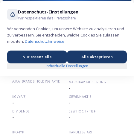
Suche ...
Datenschutz-Einstellungen
Wir respektieren Ihre Privatsphäre
Wir verwenden Cookies, um unsere Website zu analysieren und
zu verbessern. Sie entscheiden, welche Cookies Sie zulassen
a.k.a. Brands Holding Aktie – Konsum-
möchten.
Datenschutzhinweise
Börsengang 2021
🏷️
★
★
★
★
★
Nordamerika
aka-brands.com
US00152K2006
Nur essenzielle
Alle akzeptieren
Individuelle Einstellungen
A.K.A. BRANDS HOLDING
AKTIE
MARKTKAPITALISIERUNG
-
KGV (P/E)
GEWINN/AKTIE
-
-
DIVIDENDE
52W HOCH / TIEF
-
-
IPO-TYP
HANDELSSTART