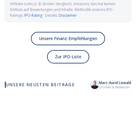
Affiliate-Links (z. B. Broker-Vergleich, Amazon); das hat keinen
Einfluss auf Bewertungen und Inhalte. Methodik unseres IPO-
Ratings:
IPO-Rating
· Details:
Disclaimer
Unsere Finanz-Empfehlungen
Zur IPO-Liste
Marc-Aurel Lewald
UNSERE NEUSTEN BEITRÄGE
Wie viel KI wirklich in
Elmet Group IPO: Wolfram,
Al
Gründer & Redaktion
deinem MSCI World steckt
Molybdän und Mikrowellen
Pr
für die US-Verteidigung
de