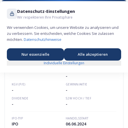
Suche ...
Datenschutz-Einstellungen
Wir respektieren Ihre Privatsphäre
Wir verwenden Cookies, um unsere Website zu analysieren und
zu verbessern. Sie entscheiden, welche Cookies Sie zulassen
Fly-E Group Aktie – Konsum-Börsengang 2024
möchten.
Datenschutzhinweise
🏷️
★
★
★
★
★
Nordamerika
flyebike.com
US34386F1030
Nur essenzielle
Alle akzeptieren
Individuelle Einstellungen
FLY-E GROUP
AKTIE
MARKTKAPITALISIERUNG
-
KGV (P/E)
GEWINN/AKTIE
-
-
DIVIDENDE
52W HOCH / TIEF
-
-
IPO-TYP
HANDELSSTART
IPO
06.06.2024