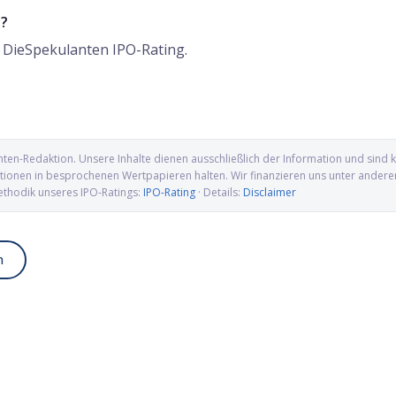
p?
m DieSpekulanten IPO-Rating.
nten-Redaktion
. Unsere Inhalte dienen ausschließlich der Information und sin
ionen in besprochenen Wertpapieren halten. Wir finanzieren uns unter anderem ü
ethodik unseres IPO-Ratings:
IPO-Rating
· Details:
Disclaimer
n
up IPO: Wolfram, Molybdän
Alamar Biosciences IPO: Proteomics-
wellen für die US-
Pionier auf dem Weg an die Nasdaq
ung