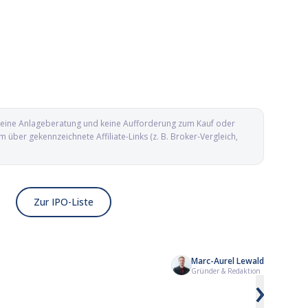
d keine Anlageberatung und keine Aufforderung zum Kauf oder
ber gekennzeichnete Affiliate-Links (z. B. Broker-Vergleich,
Zur IPO-Liste
Marc-Aurel Lewald
Kailera Therapeutics IPO: Adipositas-
Yesway IPO: Conveni
Gründer & Redaktion
›
Biotech mit GLP-1-Pipeline an die
aus Texas geht an d
Nasdaq