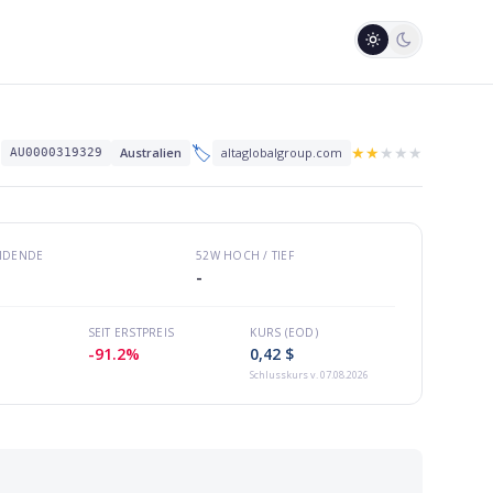
🏷️
★
★
★
★
★
Australien
altaglobalgroup.com
AU0000319329
VIDENDE
52W HOCH / TIEF
-
SEIT ERSTPREIS
KURS (EOD)
-91.2%
0,42 $
Schlusskurs
v. 07.08.2026