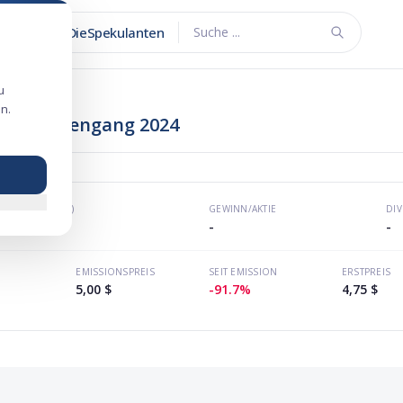
DieSpekulanten
Suche ...
u
n.
sum-Börsengang 2024
KGV (P/E)
GEWINN/AKTIE
DI
-
-
-
EMISSIONSPREIS
SEIT EMISSION
ERSTPREIS
5,00 $
-91.7%
4,75 $