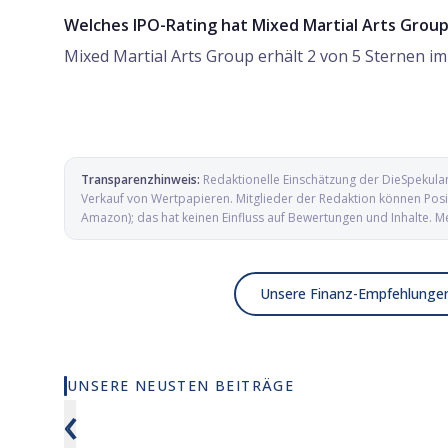
Welches IPO-Rating hat Mixed Martial Arts Grou
Mixed Martial Arts Group erhält 2 von 5 Sternen i
Transparenzhinweis:
Redaktionelle Einschätzung der DieSpekula
Verkauf von Wertpapieren. Mitglieder der Redaktion können Posit
Amazon); das hat keinen Einfluss auf Bewertungen und Inhalte. M
Unsere Finanz-Empfehlunge
UNSERE NEUSTEN BEITRÄGE
Wie viel KI wirklich in deinem MSCI
Elmet Gro
‹
World steckt
und Mikro
Verteidig