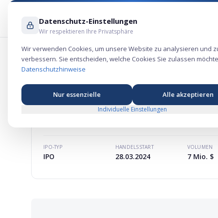
Datenschutz-Einstellungen
Wir respektieren Ihre Privatsphäre
Wir verwenden Cookies, um unsere Website zu analysieren und z
verbessern. Sie entscheiden, welche Cookies Sie zulassen möchte
Mixed Martial Arts Group Aktie – Kon
Datenschutzhinweise
Nur essenzielle
Alle akzeptieren
Individuelle Einstellungen
MIXED MARTIAL ARTS GROUP
AKTIE
MARKTKAPITALISIERUNG
-
IPO-TYP
HANDELSSTART
VOLUMEN
IPO
28.03.2024
7 Mio. $