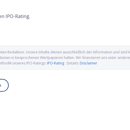
en IPO-Rating.
nten-Redaktion
. Unsere Inhalte dienen ausschließlich der Information und sin
ionen in besprochenen Wertpapieren halten. Wir finanzieren uns unter anderem ü
ethodik unseres IPO-Ratings:
IPO-Rating
· Details:
Disclaimer
n
up IPO: Wolfram, Molybdän
Alamar Biosciences IPO: Proteomics-
wellen für die US-
Pionier auf dem Weg an die Nasdaq
ung