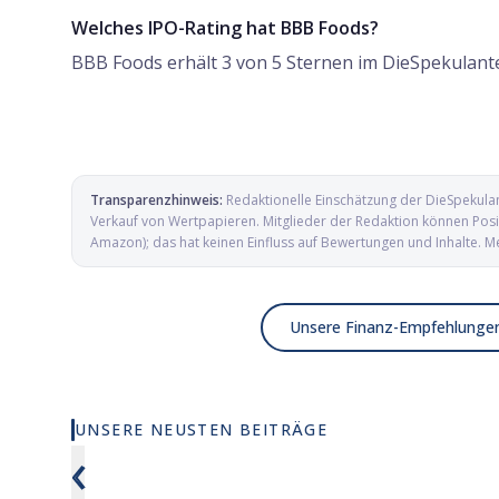
Welches IPO-Rating hat BBB Foods?
BBB Foods erhält 3 von 5 Sternen im DieSpekulant
Transparenzhinweis:
Redaktionelle Einschätzung der DieSpekula
Verkauf von Wertpapieren. Mitglieder der Redaktion können Posit
Amazon); das hat keinen Einfluss auf Bewertungen und Inhalte. M
Unsere Finanz-Empfehlunge
UNSERE NEUSTEN BEITRÄGE
Wie viel KI wirklich in deinem MSCI
Elmet Gro
‹
World steckt
und Mikro
Verteidig