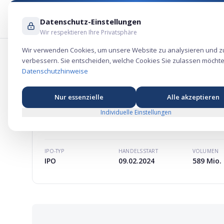
Datenschutz-Einstellungen
Wir respektieren Ihre Privatsphäre
Wir verwenden Cookies, um unsere Website zu analysieren und z
verbessern. Sie entscheiden, welche Cookies Sie zulassen möchte
BBB Foods Aktie – Konsum-Börsengang
Datenschutzhinweise
Nur essenzielle
Alle akzeptieren
Individuelle Einstellungen
BBB FOODS
AKTIE
MARKTKAPITALISIERUNG
-
IPO-TYP
HANDELSSTART
VOLUMEN
IPO
09.02.2024
589 Mio. 