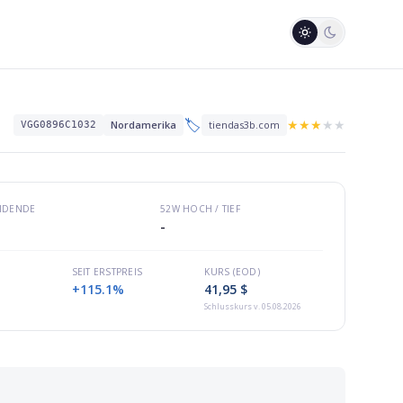
🏷️
★
★
★
★
★
Nordamerika
tiendas3b.com
VGG0896C1032
VIDENDE
52W HOCH / TIEF
-
SEIT ERSTPREIS
KURS (EOD)
+115.1%
41,95 $
Schlusskurs
v. 05.08.2026