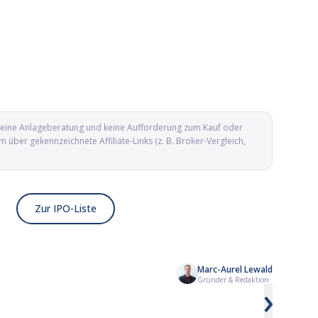
d keine Anlageberatung und keine Aufforderung zum Kauf oder
ber gekennzeichnete Affiliate-Links (z. B. Broker-Vergleich,
Zur IPO-Liste
Marc-Aurel Lewald
Kailera Therapeutics IPO: Adipositas-
Yesway IPO: Conveni
Gründer & Redaktion
›
Biotech mit GLP-1-Pipeline an die
aus Texas geht an d
Nasdaq