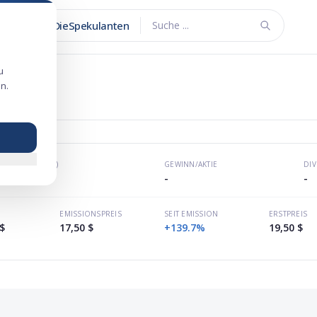
DieSpekulanten
Suche ...
u
n.
 2024
KGV (P/E)
GEWINN/AKTIE
DI
-
-
-
EMISSIONSPREIS
SEIT EMISSION
ERSTPREIS
$
17,50 $
+139.7%
19,50 $