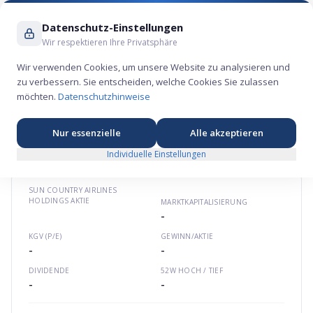
Suche ...
Datenschutz-Einstellungen
Wir respektieren Ihre Privatsphäre
Wir verwenden Cookies, um unsere Website zu analysieren und
zu verbessern. Sie entscheiden, welche Cookies Sie zulassen
Sun Country Airlines Holdings Aktie –
möchten.
Datenschutzhinweise
Raumfahrt-Börsengang 2021
🚀
★
★
★
★
★
Nordamerika
suncountry.com
US8666831057
Nur essenzielle
Alle akzeptieren
Individuelle Einstellungen
SUN COUNTRY AIRLINES
HOLDINGS
AKTIE
MARKTKAPITALISIERUNG
-
KGV (P/E)
GEWINN/AKTIE
-
-
DIVIDENDE
52W HOCH / TIEF
-
-