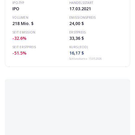
IPO-TYP
HANDELSSTART
IPO
17.03.2021
VOLUMEN
EMISSIONSPREIS
218 Mio. $
24,00 $
SEIT EMISSION
ERSTPREIS
-32.6%
33,36 $
SEIT ERSTPREIS
KURS (EOD)
-51.5%
16,17 $
Schlusskurs
v. 15.05.2026