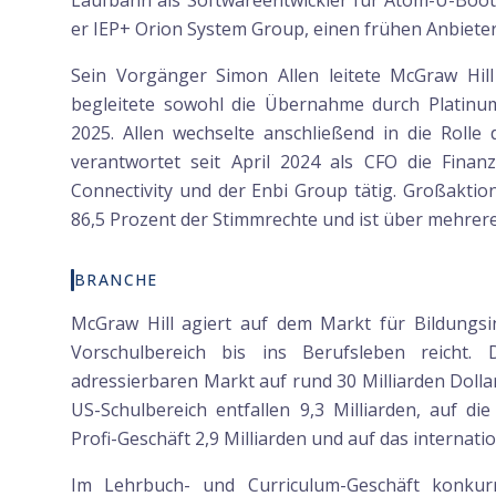
Laufbahn als Softwareentwickler für Atom-U-Boo
er IEP+ Orion System Group, einen frühen Anbieter 
Sein Vorgänger Simon Allen leitete McGraw Hil
begleitete sowohl die Übernahme durch Platinu
2025. Allen wechselte anschließend in die Roll
verantwortet seit April 2024 als CFO die Finan
Connectivity und der Enbi Group tätig. Großaktio
86,5 Prozent der Stimmrechte und ist über mehrere
BRANCHE
McGraw Hill agiert auf dem Markt für Bildungsi
Vorschulbereich bis ins Berufsleben reicht.
adressierbaren Markt auf rund 30 Milliarden Dollar
US-Schulbereich entfallen 9,3 Milliarden, auf di
Profi-Geschäft 2,9 Milliarden und auf das internatio
Im Lehrbuch- und Curriculum-Geschäft konkur