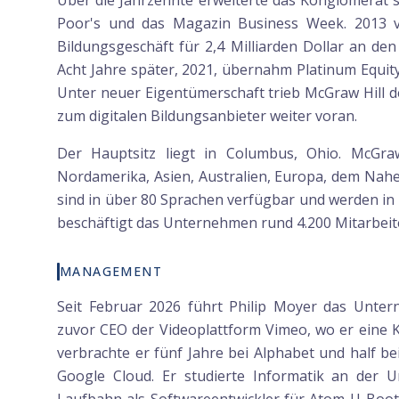
Über die Jahrzehnte erweiterte das Konglomerat s
Poor's und das Magazin Business Week. 2013 
Bildungsgeschäft für 2,4 Milliarden Dollar an de
Acht Jahre später, 2021, übernahm Platinum Equity 
Unter neuer Eigentümerschaft trieb McGraw Hill 
zum digitalen Bildungsanbieter weiter voran.
Der Hauptsitz liegt in Columbus, Ohio. McGraw
Nordamerika, Asien, Australien, Europa, dem Nah
sind in über 80 Sprachen verfügbar und werden in
beschäftigt das Unternehmen rund 4.200 Mitarbeit
MANAGEMENT
Seit Februar 2026 führt Philip Moyer das Unte
zuvor CEO der Videoplattform Vimeo, wo er eine KI
verbrachte er fünf Jahre bei Alphabet und half b
Google Cloud. Er studierte Informatik an der Un