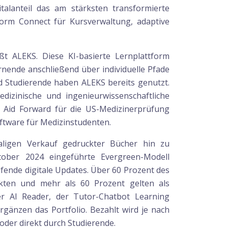
alanteil das am stärksten transformierte
tform Connect für Kursverwaltung, adaptive
t ALEKS. Diese KI-basierte Lernplattform
rnende anschließend über individuelle Pfade
nd Studierende haben ALEKS bereits genutzt.
dizinische und ingenieurwissenschaftliche
 Aid Forward für die US-Medizinerprüfung
ftware für Medizinstudenten.
aligen Verkauf gedruckter Bücher hin zu
tober 2024 eingeführte Evergreen-Modell
aufende digitale Updates. Über 60 Prozent des
kten und mehr als 60 Prozent gelten als
r AI Reader, der Tutor-Chatbot Learning
änzen das Portfolio. Bezahlt wird je nach
oder direkt durch Studierende.