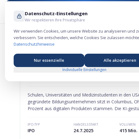
Datenschutz-Einstellungen
Wir respektieren Ihre Privatsphäre
Wir verwenden Cookies, um unsere Website zu analysieren und z
verbessern. Sie entscheiden, welche Cookies Sie zulassen möchte
McGraw Hill Aktie – Dienstleistungs-B
Datenschutzhinweise
Nur essenzielle
Alle akzeptieren
Individuelle Einstellungen
MCGRAW HILL
AKTIE
MARKTKAPITALISIERUNG
-
Schulen, Universitäten und Medizinstudenten in den US
gegründete Bildungsunternehmen sitzt in Columbus, Ohio
Prozent aus digitalen Produkten stammen. Die KI-gestü
IPO-TYP
HANDELSSTART
VOLUMEN
IPO
24.7.2025
415 Mio. 