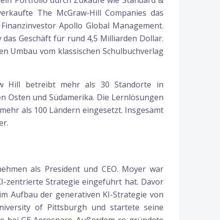
ein Portfolio durch Zukäufe wie Standard &
verkaufte The McGraw-Hill Companies das
n Finanzinvestor Apollo Global Management.
das Geschäft für rund 4,5 Milliarden Dollar.
den Umbau vom klassischen Schulbuchverlag
 Hill betreibt mehr als 30 Standorte in
en Osten und Südamerika. Die Lernlösungen
 mehr als 100 Ländern eingesetzt. Insgesamt
er.
rnehmen als President und CEO. Moyer war
-zentrierte Strategie eingeführt hat. Davor
eim Aufbau der generativen KI-Strategie von
iversity of Pittsburgh und startete seine