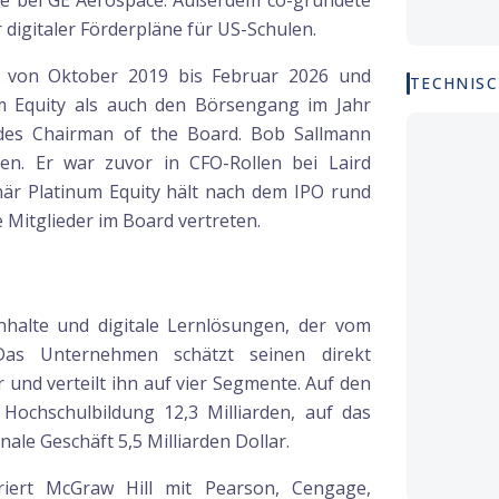
te bei GE Aerospace. Außerdem co-gründete
digitaler Förderpläne für US-Schulen.
l von Oktober 2019 bis Februar 2026 und
TECHNISC
m Equity als auch den Börsengang im Jahr
e des Chairman of the Board. Bob Sallmann
zen. Er war zuvor in CFO-Rollen bei Laird
när Platinum Equity hält nach dem IPO rund
 Mitglieder im Board vertreten.
nhalte und digitale Lernlösungen, der vom
 Das Unternehmen schätzt seinen direkt
 und verteilt ihn auf vier Segmente. Auf den
e Hochschulbildung 12,3 Milliarden, auf das
nale Geschäft 5,5 Milliarden Dollar.
riert McGraw Hill mit Pearson, Cengage,