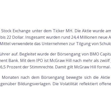
k Stock Exchange unter dem Ticker MH. Die Aktie wurde am 
 bis 22 Dollar. Insgesamt wurden rund 24,4 Millionen neu
er Mittel verwendete das Unternehmen zur Tilgung von Schuld
führer auf. Begleitet wurde der Börsengang von BMO Capita
ent Bank. Mit dem IPO ist McGraw Hill nach mehr als zwölf J
86,5 Prozent der Stimmrechte. Damit gilt McGraw Hill forma
ten Monaten nach dem Börsengang bewegte sich die Aktie 
egenüber Bildungsverlagen. Die Volatilität reflektiert o