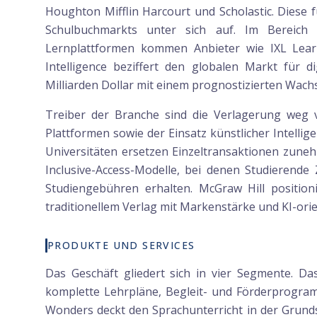
Houghton Mifflin Harcourt und Scholastic. Diese 
Schulbuchmarkts unter sich auf. Im Bereich d
Lernplattformen kommen Anbieter wie IXL Lea
Intelligence beziffert den globalen Markt für d
Milliarden Dollar mit einem prognostizierten Wachs
Treiber der Branche sind die Verlagerung weg 
Plattformen sowie der Einsatz künstlicher Intellig
Universitäten ersetzen Einzeltransaktionen zu
Inclusive-Access-Modelle, bei denen Studierende
Studiengebühren erhalten. McGraw Hill position
traditionellem Verlag mit Markenstärke und KI-ori
PRODUKTE UND SERVICES
Das Geschäft gliedert sich in vier Segmente. Da
komplette Lehrpläne, Begleit- und Förderprogram
Wonders deckt den Sprachunterricht in der Grund