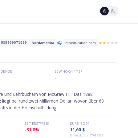
🎧
★
★
★
★
★
Nordamerika
mheducation.com
US5809071039
VIDENDE
52W HOCH / TIEF
-
ware und Lehrbüchern von McGraw Hill. Das 1888
liegt bei rund zwei Milliarden Dollar, wovon über 60
fts in der Hochschulbildung.
SEIT ERSTPREIS
KURS (EOD)
-31.8%
11,60 $
Schlusskurs
v. 07.08.2026