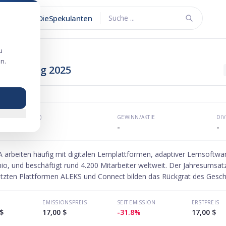
DieSpekulanten
Suche ...
u
n.
örsengang 2025
KGV (P/E)
GEWINN/AKTIE
DI
-
-
-
A arbeiten häufig mit digitalen Lernplattformen, adaptiver Lernsoft
, und beschäftigt rund 4.200 Mitarbeiter weltweit. Der Jahresumsatz 
tzten Plattformen ALEKS und Connect bilden das Rückgrat des Geschä
EMISSIONSPREIS
SEIT EMISSION
ERSTPREIS
$
17,00 $
-31.8%
17,00 $