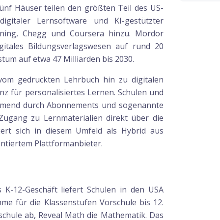
fünf Häuser teilen den größten Teil des US-
igitaler Lernsoftware und KI-gestützter
rning, Chegg und Coursera hinzu. Mordor
igitales Bildungsverlagswesen auf rund 20
tum auf etwa 47 Milliarden bis 2030.
vom gedruckten Lehrbuch hin zu digitalen
enz für personalisiertes Lernen. Schulen und
nehmend durch Abonnements und sogenannte
 Zugang zu Lernmaterialien direkt über die
iert sich in diesem Umfeld als Hybrid aus
entiertem Plattformanbieter.
s K-12-Geschäft liefert Schulen in den USA
me für die Klassenstufen Vorschule bis 12.
schule ab, Reveal Math die Mathematik. Das