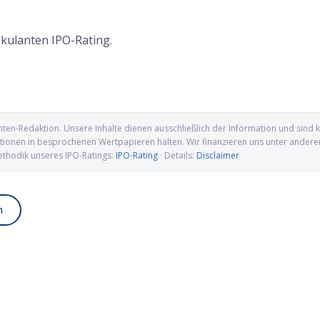
kulanten IPO-Rating.
nten-Redaktion
. Unsere Inhalte dienen ausschließlich der Information und sin
ionen in besprochenen Wertpapieren halten. Wir finanzieren uns unter anderem ü
ethodik unseres IPO-Ratings:
IPO-Rating
· Details:
Disclaimer
n
up IPO: Wolfram, Molybdän
Alamar Biosciences IPO: Proteomics-
wellen für die US-
Pionier auf dem Weg an die Nasdaq
ung