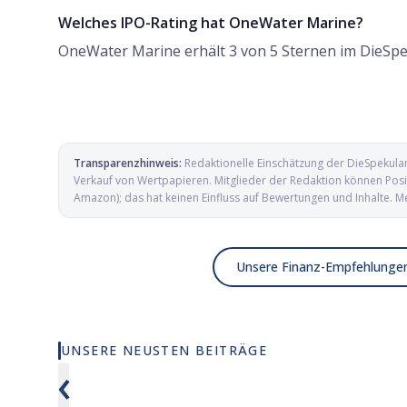
Welches IPO-Rating hat OneWater Marine?
OneWater Marine erhält 3 von 5 Sternen im DieSpe
Transparenzhinweis:
Redaktionelle Einschätzung der DieSpekula
Verkauf von Wertpapieren. Mitglieder der Redaktion können Posit
Amazon); das hat keinen Einfluss auf Bewertungen und Inhalte. M
Unsere Finanz-Empfehlunge
UNSERE NEUSTEN BEITRÄGE
Wie viel KI wirklich in deinem MSCI
Elmet Gro
‹
World steckt
und Mikro
Verteidig