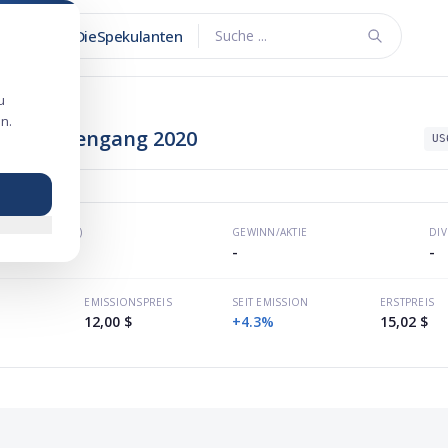
DieSpekulanten
Suche ...
u
n.
ngs-Börsengang 2020
US
KGV (P/E)
GEWINN/AKTIE
DI
-
-
-
EMISSIONSPREIS
SEIT EMISSION
ERSTPREIS
12,00 $
+4.3%
15,02 $