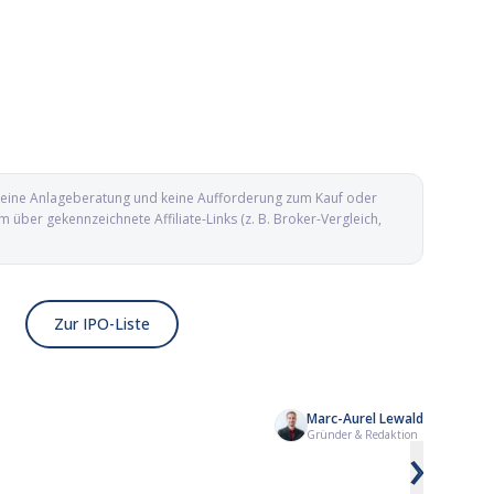
d keine Anlageberatung und keine Aufforderung zum Kauf oder
ber gekennzeichnete Affiliate-Links (z. B. Broker-Vergleich,
Zur IPO-Liste
Marc-Aurel Lewald
Kailera Therapeutics IPO: Adipositas-
Yesway IPO: Conveni
Gründer & Redaktion
›
Biotech mit GLP-1-Pipeline an die
aus Texas geht an d
Nasdaq