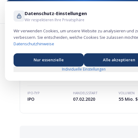
Datenschutz-Einstellungen
Wir respektieren Ihre Privatsphäre
Wir verwenden Cookies, um unsere Website zu analysieren und z
verbessern. Sie entscheiden, welche Cookies Sie zulassen möchte
OneWater Marine Aktie – Dienstleistu
Datenschutzhinweise
Nur essenzielle
Alle akzeptieren
Individuelle Einstellungen
ONEWATER MARINE
AKTIE
MARKTKAPITALISIERUNG
-
IPO-TYP
HANDELSSTART
VOLUMEN
IPO
07.02.2020
55 Mio. $