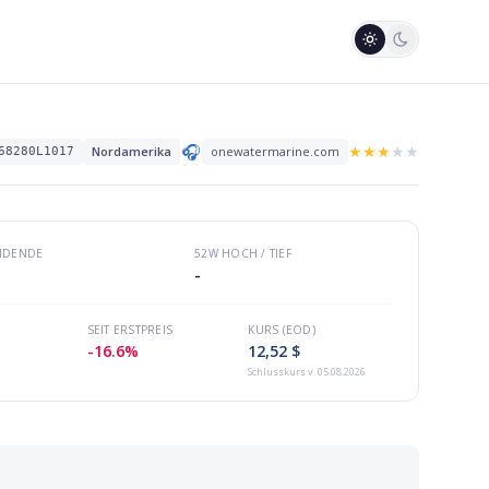
🎧
★
★
★
★
★
Nordamerika
onewatermarine.com
68280L1017
VIDENDE
52W HOCH / TIEF
-
SEIT ERSTPREIS
KURS (EOD)
-16.6%
12,52 $
Schlusskurs
v. 05.08.2026