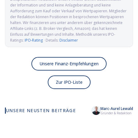
der Information und sind keine Anlageberatung und keine
Aufforderung zum Kauf oder Verkauf von Wertpapieren. Mitglieder
der Redaktion können Positionen in besprochenen Wertpapieren
halten. Wir finanzieren uns unter anderem über gekennzeichnete
Affiliate-Links (z. B. Broker-Vergleich, Amazon); das hat keinen
Einfluss auf Bewertungen und Inhalte. Methodik unseres IPO-
Ratings:
IPO-Rating
· Details:
Disclaimer
Unsere Finanz-Empfehlungen
Zur IPO-Liste
Marc-Aurel Lewald
UNSERE NEUSTEN BEITRÄGE
Wie viel KI wirklich in
Elmet Group IPO: Wolfram,
Al
Gründer & Redaktion
deinem MSCI World steckt
Molybdän und Mikrowellen
Pr
für die US-Verteidigung
de