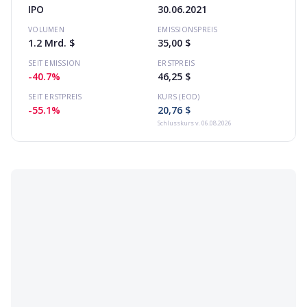
IPO
30.06.2021
VOLUMEN
EMISSIONSPREIS
1.2 Mrd. $
35,00 $
SEIT EMISSION
ERSTPREIS
-40.7%
46,25 $
SEIT ERSTPREIS
KURS (EOD)
-55.1%
20,76 $
Schlusskurs
v. 06.08.2026