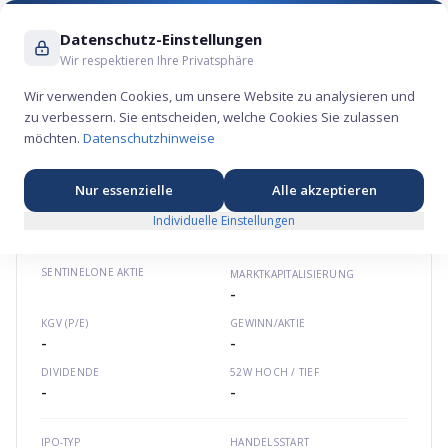
Suche ...
Datenschutz-Einstellungen
Wir respektieren Ihre Privatsphäre
Wir verwenden Cookies, um unsere Website zu analysieren und
zu verbessern. Sie entscheiden, welche Cookies Sie zulassen
SentinelOne Aktie – Technologie-Börsengang
möchten.
Datenschutzhinweise
2021
💾
★
★
★
★
★
Nordamerika
sentinelone.com
US81730H1095
Nur essenzielle
Alle akzeptieren
Individuelle Einstellungen
SENTINELONE
AKTIE
MARKTKAPITALISIERUNG
-
KGV (P/E)
GEWINN/AKTIE
-
-
DIVIDENDE
52W HOCH / TIEF
-
-
IPO-TYP
HANDELSSTART