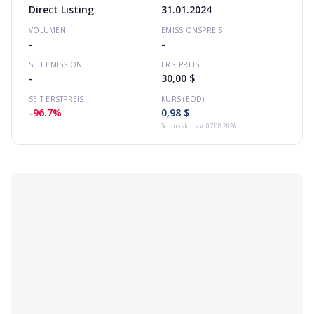
Direct Listing
31.01.2024
VOLUMEN
EMISSIONSPREIS
-
-
SEIT EMISSION
ERSTPREIS
-
30,00 $
SEIT ERSTPREIS
KURS (EOD)
-96.7%
0,98 $
Schlusskurs
v. 07.08.2026