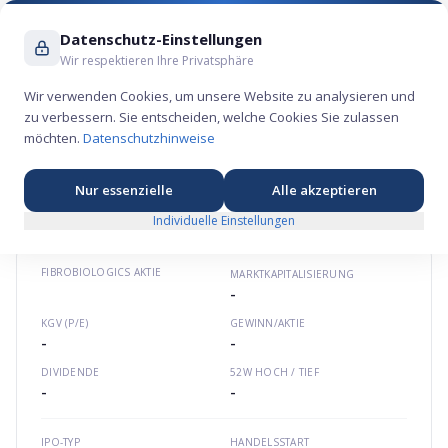
Suche ...
Datenschutz-Einstellungen
Wir respektieren Ihre Privatsphäre
Wir verwenden Cookies, um unsere Website zu analysieren und
zu verbessern. Sie entscheiden, welche Cookies Sie zulassen
FibroBiologics Aktie – Gesundheits-
möchten.
Datenschutzhinweise
Börsengang 2024
⚕️
★
★
★
★
★
Nordamerika
fibrobiologics.com
US31573L1052
Nur essenzielle
Alle akzeptieren
Individuelle Einstellungen
FIBROBIOLOGICS
AKTIE
MARKTKAPITALISIERUNG
-
KGV (P/E)
GEWINN/AKTIE
-
-
DIVIDENDE
52W HOCH / TIEF
-
-
IPO-TYP
HANDELSSTART