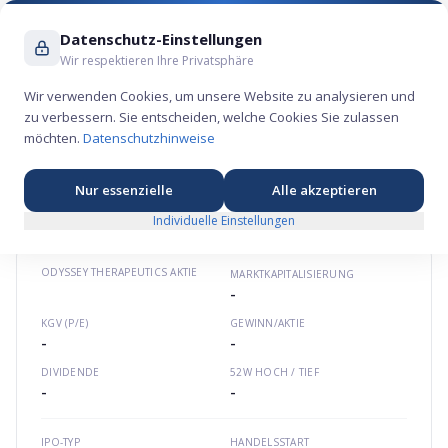
Suche ...
Datenschutz-Einstellungen
Wir respektieren Ihre Privatsphäre
Wir verwenden Cookies, um unsere Website zu analysieren und
zu verbessern. Sie entscheiden, welche Cookies Sie zulassen
Odyssey Therapeutics Aktie – Gesundheits-
möchten.
Datenschutzhinweise
Börsengang 2026
⚕️
★
★
★
★
★
Nordamerika
odysseytx.com
US67613T1043
Nur essenzielle
Alle akzeptieren
Individuelle Einstellungen
ODYSSEY THERAPEUTICS
AKTIE
MARKTKAPITALISIERUNG
-
KGV (P/E)
GEWINN/AKTIE
-
-
DIVIDENDE
52W HOCH / TIEF
-
-
IPO-TYP
HANDELSSTART