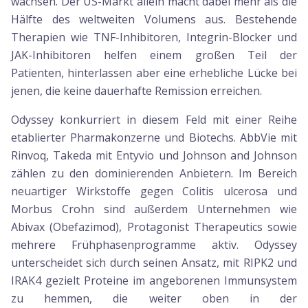
wachsen. Der US-Markt allein macht dabei mehr als die
Hälfte des weltweiten Volumens aus. Bestehende
Therapien wie TNF-Inhibitoren, Integrin-Blocker und
JAK-Inhibitoren helfen einem großen Teil der
Patienten, hinterlassen aber eine erhebliche Lücke bei
jenen, die keine dauerhafte Remission erreichen.
Odyssey konkurriert in diesem Feld mit einer Reihe
etablierter Pharmakonzerne und Biotechs. AbbVie mit
Rinvoq, Takeda mit Entyvio und Johnson and Johnson
zählen zu den dominierenden Anbietern. Im Bereich
neuartiger Wirkstoffe gegen Colitis ulcerosa und
Morbus Crohn sind außerdem Unternehmen wie
Abivax (Obefazimod), Protagonist Therapeutics sowie
mehrere Frühphasenprogramme aktiv. Odyssey
unterscheidet sich durch seinen Ansatz, mit RIPK2 und
IRAK4 gezielt Proteine im angeborenen Immunsystem
zu hemmen, die weiter oben in der