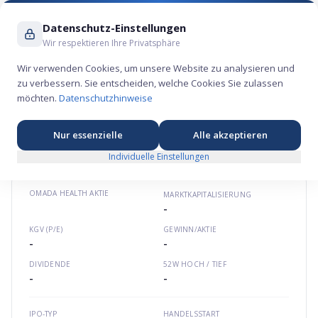
Suche ...
Datenschutz-Einstellungen
Wir respektieren Ihre Privatsphäre
Wir verwenden Cookies, um unsere Website zu analysieren und
zu verbessern. Sie entscheiden, welche Cookies Sie zulassen
Omada Health Aktie – Gesundheits-
möchten.
Datenschutzhinweise
Börsengang 2025
⚕️
★
★
★
★
★
Nordamerika
omadahealth.com
US68170A1088
Nur essenzielle
Alle akzeptieren
Individuelle Einstellungen
OMADA HEALTH
AKTIE
MARKTKAPITALISIERUNG
-
KGV (P/E)
GEWINN/AKTIE
-
-
DIVIDENDE
52W HOCH / TIEF
-
-
IPO-TYP
HANDELSSTART