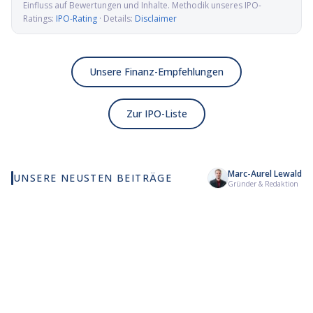
Einfluss auf Bewertungen und Inhalte. Methodik unseres IPO-
Ratings:
IPO-Rating
· Details:
Disclaimer
Unsere Finanz-Empfehlungen
Zur IPO-Liste
Marc-Aurel Lewald
UNSERE NEUSTEN BEITRÄGE
Wie viel KI wirklich in
Elmet Group IPO: Wolfram,
Al
Gründer & Redaktion
deinem MSCI World steckt
Molybdän und Mikrowellen
Pr
für die US-Verteidigung
de