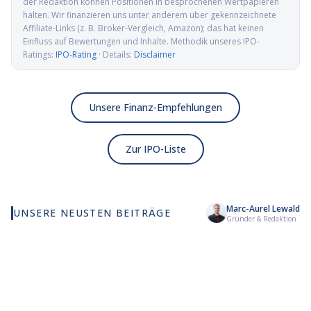
der Redaktion können Positionen in besprochenen Wertpapieren
halten. Wir finanzieren uns unter anderem über gekennzeichnete
Affiliate-Links (z. B. Broker-Vergleich, Amazon); das hat keinen
Einfluss auf Bewertungen und Inhalte. Methodik unseres IPO-
Ratings:
IPO-Rating
· Details:
Disclaimer
Unsere Finanz-Empfehlungen
Zur IPO-Liste
Marc-Aurel Lewald
UNSERE NEUSTEN BEITRÄGE
Wie viel KI wirklich in
Elmet Group IPO: Wolfram,
Al
Gründer & Redaktion
deinem MSCI World steckt
Molybdän und Mikrowellen
Pr
für die US-Verteidigung
de