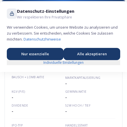
Suche ...
Datenschutz-Einstellungen
Wir respektieren Ihre Privatsphäre
Wir verwenden Cookies, um unsere Website zu analysieren und
zu verbessern. Sie entscheiden, welche Cookies Sie zulassen
Bausch + Lomb Aktie – Gesundheits-
möchten.
Datenschutzhinweise
Börsengang 2022
⚕️
★
★
★
★
★
Nordamerika
bausch.com
CA0717051076
Nur essenzielle
Alle akzeptieren
Individuelle Einstellungen
BAUSCH + LOMB
AKTIE
MARKTKAPITALISIERUNG
-
KGV (P/E)
GEWINN/AKTIE
-
-
DIVIDENDE
52W HOCH / TIEF
-
-
IPO-TYP
HANDELSSTART