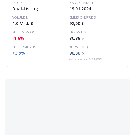
IPO-TYP
HANDELSSTART
Dual-Listing
19.01.2024
VOLUMEN
EMISSIONSPREIS
1.0 Mrd. $
92,00 $
SEIT EMISSION
ERSTPREIS
-1.8%
86,88 $
SEIT ERSTPREIS
KURS (EOD)
+3.9%
90,30 $
Schlusskurs
v. 07.08.2026