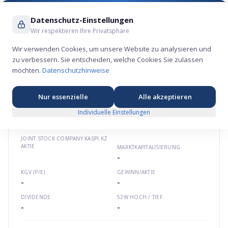
Suche ...
Datenschutz-Einstellungen
Wir respektieren Ihre Privatsphäre
Wir verwenden Cookies, um unsere Website zu analysieren und
zu verbessern. Sie entscheiden, welche Cookies Sie zulassen
Joint Stock Company Kaspi.kz Aktie –
möchten.
Datenschutzhinweise
Technologie-Börsengang 2024
💾
★
★
★
★
★
ir.kaspi.kz
US48581R2058
Nur essenzielle
Alle akzeptieren
Individuelle Einstellungen
JOINT STOCK COMPANY KASPI.KZ
AKTIE
MARKTKAPITALISIERUNG
-
KGV (P/E)
GEWINN/AKTIE
-
-
DIVIDENDE
52W HOCH / TIEF
-
-