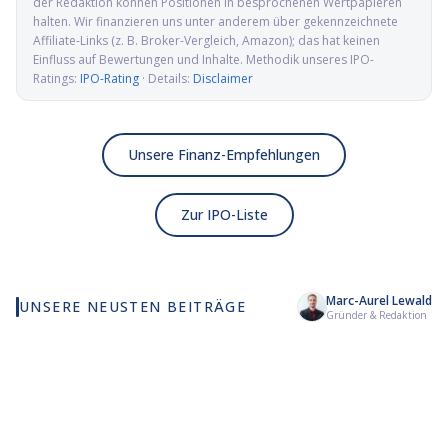
der Redaktion können Positionen in besprochenen Wertpapieren
halten. Wir finanzieren uns unter anderem über gekennzeichnete
Affiliate-Links (z. B. Broker-Vergleich, Amazon); das hat keinen
Einfluss auf Bewertungen und Inhalte. Methodik unseres IPO-
Ratings:
IPO-Rating
· Details:
Disclaimer
Unsere Finanz-Empfehlungen
Zur IPO-Liste
Marc-Aurel Lewald
UNSERE NEUSTEN BEITRÄGE
Wie viel KI wirklich in
Elmet Group IPO: Wolfram,
Al
Gründer & Redaktion
deinem MSCI World steckt
Molybdän und Mikrowellen
Pr
für die US-Verteidigung
de