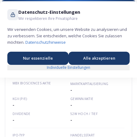
Suche ...
Datenschutz-Einstellungen
Wir respektieren Ihre Privatsphäre
Wir verwenden Cookies, um unsere Website zu analysieren und
zu verbessern. Sie entscheiden, welche Cookies Sie zulassen
MBX Biosciences Aktie – Gesundheits-
möchten.
Datenschutzhinweise
Börsengang 2024
⚕️
★
★
★
★
★
Nordamerika
mbxbio.com
US55287L1017
Nur essenzielle
Alle akzeptieren
Individuelle Einstellungen
MBX BIOSCIENCES
AKTIE
MARKTKAPITALISIERUNG
-
KGV (P/E)
GEWINN/AKTIE
-
-
DIVIDENDE
52W HOCH / TIEF
-
-
IPO-TYP
HANDELSSTART