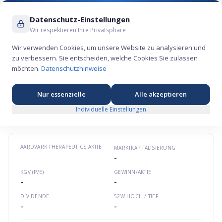
Suche ...
Datenschutz-Einstellungen
Wir respektieren Ihre Privatsphäre
Wir verwenden Cookies, um unsere Website zu analysieren und
zu verbessern. Sie entscheiden, welche Cookies Sie zulassen
Aardvark Therapeutics Aktie – Gesundheits-
möchten.
Datenschutzhinweise
Börsengang 2025
⚕️
Nordamerika
aardvarktherapeutics.com
US0029421007
Nur essenzielle
Alle akzeptieren
★
★
★
★
★
Individuelle Einstellungen
AARDVARK THERAPEUTICS
AKTIE
MARKTKAPITALISIERUNG
-
KGV (P/E)
GEWINN/AKTIE
-
-
DIVIDENDE
52W HOCH / TIEF
-
-