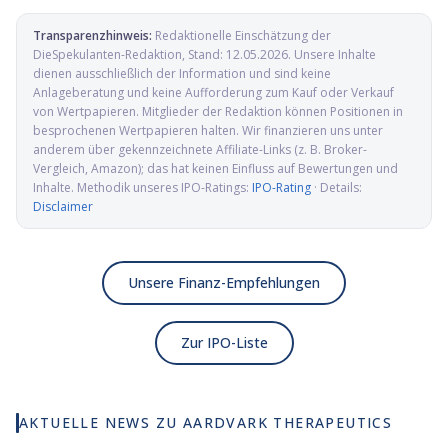
Transparenzhinweis:
Redaktionelle Einschätzung der
DieSpekulanten-Redaktion
, Stand:
12.05.2026
. Unsere Inhalte
dienen ausschließlich der Information und sind keine
Anlageberatung und keine Aufforderung zum Kauf oder Verkauf
von Wertpapieren. Mitglieder der Redaktion können Positionen in
besprochenen Wertpapieren halten. Wir finanzieren uns unter
anderem über gekennzeichnete Affiliate-Links (z. B. Broker-
Vergleich, Amazon); das hat keinen Einfluss auf Bewertungen und
Inhalte. Methodik unseres IPO-Ratings:
IPO-Rating
· Details:
Disclaimer
Unsere Finanz-Empfehlungen
Zur IPO-Liste
AKTUELLE NEWS ZU
AARDVARK THERAPEUTICS
Aardvark Therapeutics
IPO: Hunger-Therapie auf