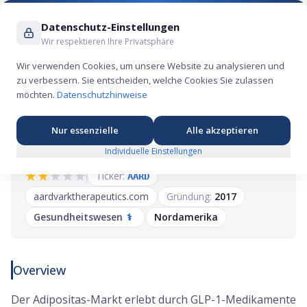
Suche ...
Datenschutz-Einstellungen
Wir respektieren Ihre Privatsphäre
Wir verwenden Cookies, um unsere Website zu analysieren und
zu verbessern. Sie entscheiden, welche Cookies Sie zulassen
Aardvark Therapeutics IPO: Hunger-Therapie
möchten.
Datenschutzhinweise
auf dem Weg an die Nasdaq
Nur essenzielle
Alle akzeptieren
Individuelle Einstellungen
★
★
★
★
★
Ticker:
AARD
aardvarktherapeutics.com
Gründung:
2017
Gesundheitswesen
⚕️
Nordamerika
Overview
Der Adipositas-Markt erlebt durch GLP-1-Medikamente