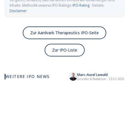
Inhalte. Methodik unseres IPO-Ratings:
IPO-Rating
· Details:
Disclaimer
Zur Aardvark Therapeutics IPO-Seite
Zur IPO-Liste
Marc-Aurel Lewald
WEITERE IPO NEWS
Elmet Group IPO: Wolfram,
Alamar Biosciences IPO:
Kai
Gründer & Redaktion
·
23.01.2025
Molybdän und Mikrowellen
Proteomics-Pionier auf
Ad
für die US-Verteidigung
dem Weg an die Nasdaq
GLP
Na