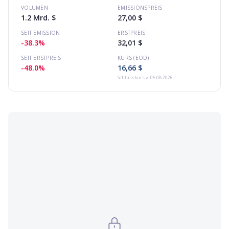
VOLUMEN
EMISSIONSPREIS
1.2 Mrd. $
27,00 $
SEIT EMISSION
ERSTPREIS
-38.3%
32,01 $
SEIT ERSTPREIS
KURS (EOD)
-48.0%
16,66 $
Schlusskurs
v. 05.08.2026