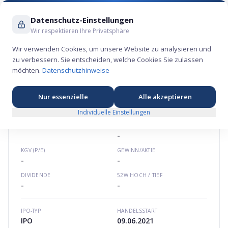
Suche ...
Datenschutz-Einstellungen
Wir respektieren Ihre Privatsphäre
Wir verwenden Cookies, um unsere Website zu analysieren und
zu verbessern. Sie entscheiden, welche Cookies Sie zulassen
Marqeta Aktie – Finanz-Börsengang 2021
möchten.
Datenschutzhinweise
💰
★
★
★
★
★
Nordamerika
marqeta.com
US57142B1044
Nur essenzielle
Alle akzeptieren
Individuelle Einstellungen
MARQETA
AKTIE
MARKTKAPITALISIERUNG
-
KGV (P/E)
GEWINN/AKTIE
-
-
DIVIDENDE
52W HOCH / TIEF
-
-
IPO-TYP
HANDELSSTART
IPO
09.06.2021