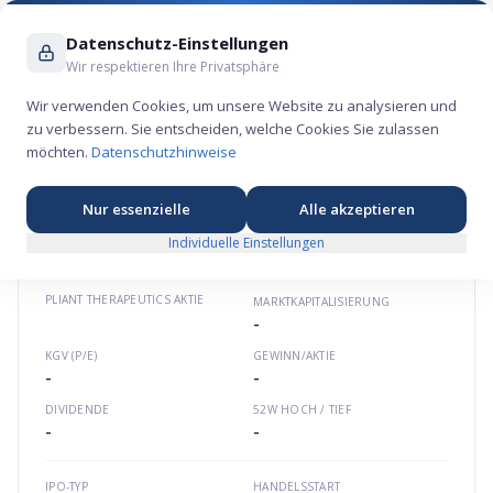
Suche ...
Datenschutz-Einstellungen
Wir respektieren Ihre Privatsphäre
Wir verwenden Cookies, um unsere Website zu analysieren und
zu verbessern. Sie entscheiden, welche Cookies Sie zulassen
Pliant Therapeutics Aktie – Gesundheits-
möchten.
Datenschutzhinweise
Börsengang 2020
⚕️
★
★
★
★
★
Nordamerika
pliantrx.com
US7291391057
Nur essenzielle
Alle akzeptieren
Individuelle Einstellungen
PLIANT THERAPEUTICS
AKTIE
MARKTKAPITALISIERUNG
-
KGV (P/E)
GEWINN/AKTIE
-
-
DIVIDENDE
52W HOCH / TIEF
-
-
IPO-TYP
HANDELSSTART