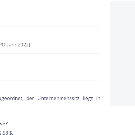
E
PO-Jahr 2022).
geordnet, der Unternehmenssitz liegt in
rse?
2,58 $.