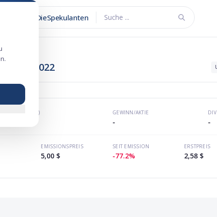
DieSpekulanten
Suche ...
u
n.
sengang 2022
KGV (P/E)
GEWINN/AKTIE
DI
-
-
-
EMISSIONSPREIS
SEIT EMISSION
ERSTPREIS
5,00 $
-77.2%
2,58 $