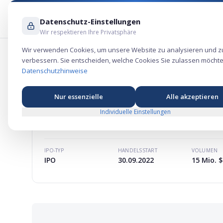
Datenschutz-Einstellungen
Wir respektieren Ihre Privatsphäre
Wir verwenden Cookies, um unsere Website zu analysieren und z
verbessern. Sie entscheiden, welche Cookies Sie zulassen möchte
Laser Photonics Aktie – Industrie-Bör
Datenschutzhinweise
Nur essenzielle
Alle akzeptieren
Individuelle Einstellungen
LASER PHOTONICS
AKTIE
MARKTKAPITALISIERUNG
-
IPO-TYP
HANDELSSTART
VOLUMEN
IPO
30.09.2022
15 Mio. $