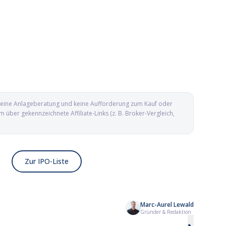
d keine Anlageberatung und keine Aufforderung zum Kauf oder
ber gekennzeichnete Affiliate-Links (z. B. Broker-Vergleich,
Zur IPO-Liste
Marc-Aurel Lewald
Kailera Therapeutics IPO: Adipositas-
Yesway IPO: Conveni
Gründer & Redaktion
Biotech mit GLP-1-Pipeline an die
aus Texas geht an d
Nasdaq