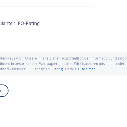
ulanten IPO-Rating.
nten-Redaktion
. Unsere Inhalte dienen ausschließlich der Information und sin
ionen in besprochenen Wertpapieren halten. Wir finanzieren uns unter anderem ü
ethodik unseres IPO-Ratings:
IPO-Rating
· Details:
Disclaimer
n
up IPO: Wolfram, Molybdän
Alamar Biosciences IPO: Proteomics-
wellen für die US-
Pionier auf dem Weg an die Nasdaq
ung