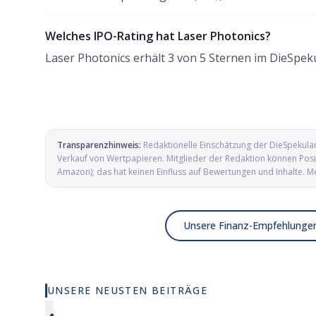
Welches IPO-Rating hat Laser Photonics?
Laser Photonics erhält 3 von 5 Sternen im DieSpek
Transparenzhinweis:
Redaktionelle Einschätzung der DieSpekula
Verkauf von Wertpapieren. Mitglieder der Redaktion können Posit
Amazon); das hat keinen Einfluss auf Bewertungen und Inhalte. M
Unsere Finanz-Empfehlunge
UNSERE NEUSTEN BEITRÄGE
Wie viel KI wirklich in deinem MSCI
Elmet Gro
World steckt
und Mikro
Verteidig