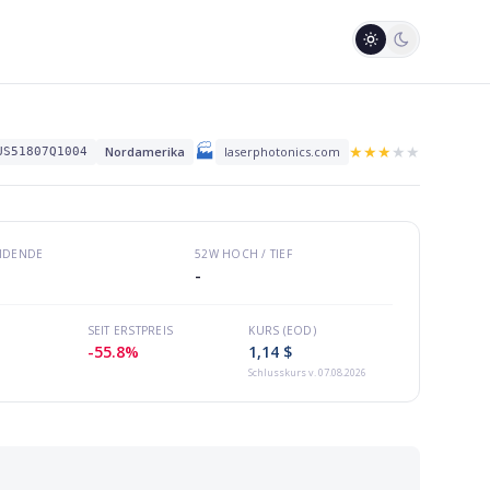
🏭
★
★
★
★
★
Nordamerika
laserphotonics.com
US51807Q1004
VIDENDE
52W HOCH / TIEF
-
SEIT ERSTPREIS
KURS (EOD)
-55.8%
1,14 $
Schlusskurs
v. 07.08.2026