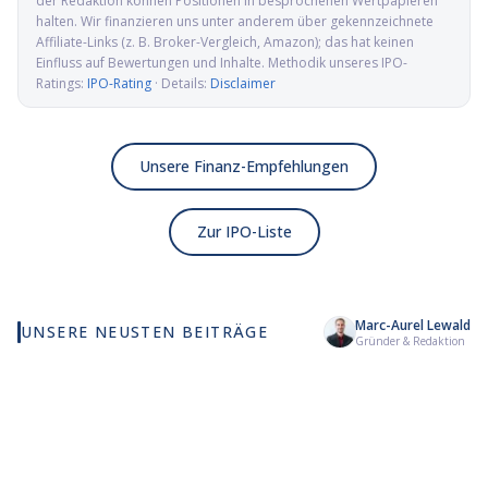
der Redaktion können Positionen in besprochenen Wertpapieren
halten. Wir finanzieren uns unter anderem über gekennzeichnete
Affiliate-Links (z. B. Broker-Vergleich, Amazon); das hat keinen
Einfluss auf Bewertungen und Inhalte. Methodik unseres IPO-
Ratings:
IPO-Rating
· Details:
Disclaimer
Unsere Finanz-Empfehlungen
Zur IPO-Liste
Marc-Aurel Lewald
UNSERE NEUSTEN BEITRÄGE
Wie viel KI wirklich in
Elmet Group IPO: Wolfram,
Al
Gründer & Redaktion
deinem MSCI World steckt
Molybdän und Mikrowellen
Pr
für die US-Verteidigung
de