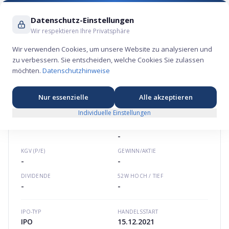
Suche ...
Datenschutz-Einstellungen
Wir respektieren Ihre Privatsphäre
Wir verwenden Cookies, um unsere Website zu analysieren und
zu verbessern. Sie entscheiden, welche Cookies Sie zulassen
Samsara Aktie – Technologie-Börsengang 2021
möchten.
Datenschutzhinweise
💾
★
★
★
★
★
Nordamerika
samsara.com
US79589L1061
Nur essenzielle
Alle akzeptieren
Individuelle Einstellungen
SAMSARA
AKTIE
MARKTKAPITALISIERUNG
-
KGV (P/E)
GEWINN/AKTIE
-
-
DIVIDENDE
52W HOCH / TIEF
-
-
IPO-TYP
HANDELSSTART
IPO
15.12.2021