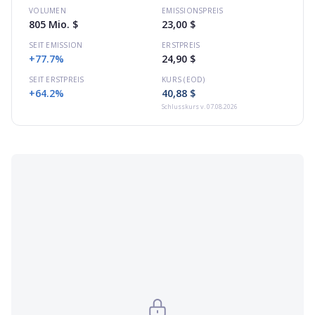
VOLUMEN
EMISSIONSPREIS
805 Mio. $
23,00 $
SEIT EMISSION
ERSTPREIS
+77.7%
24,90 $
SEIT ERSTPREIS
KURS (EOD)
+64.2%
40,88 $
Schlusskurs
v. 07.08.2026