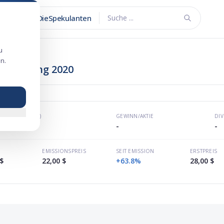
DieSpekulanten
Suche ...
u
n.
Börsengang 2020
KGV (P/E)
GEWINN/AKTIE
DI
-
-
-
EMISSIONSPREIS
SEIT EMISSION
ERSTPREIS
$
22,00 $
+63.8%
28,00 $