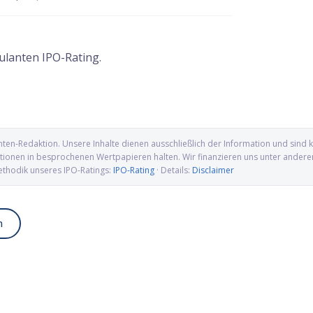
ulanten IPO-Rating.
nten-Redaktion
. Unsere Inhalte dienen ausschließlich der Information und sin
ionen in besprochenen Wertpapieren halten. Wir finanzieren uns unter anderem ü
ethodik unseres IPO-Ratings:
IPO-Rating
· Details:
Disclaimer
n
up IPO: Wolfram, Molybdän
Alamar Biosciences IPO: Proteomics-
wellen für die US-
Pionier auf dem Weg an die Nasdaq
ung