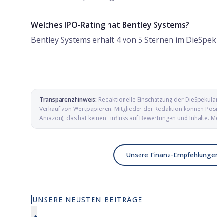
Welches IPO-Rating hat Bentley Systems?
Bentley Systems erhält 4 von 5 Sternen im DieSpek
Transparenzhinweis:
Redaktionelle Einschätzung der DieSpekula
Verkauf von Wertpapieren. Mitglieder der Redaktion können Posit
Amazon); das hat keinen Einfluss auf Bewertungen und Inhalte. M
Unsere Finanz-Empfehlunge
UNSERE NEUSTEN BEITRÄGE
Wie viel KI wirklich in deinem MSCI
Elmet Gro
World steckt
und Mikro
Verteidig