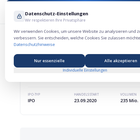
Datenschutz-Einstellungen
Wir respektieren Ihre Privatsphäre
Wir verwenden Cookies, um unsere Website zu analysieren und z
verbessern. Sie entscheiden, welche Cookies Sie zulassen möchte
Bentley Systems Aktie – Technologie-
Datenschutzhinweise
Nur essenzielle
Alle akzeptieren
Individuelle Einstellungen
BENTLEY SYSTEMS
AKTIE
MARKTKAPITALISIERUNG
-
IPO-TYP
HANDELSSTART
VOLUMEN
IPO
23.09.2020
235 Mio. 