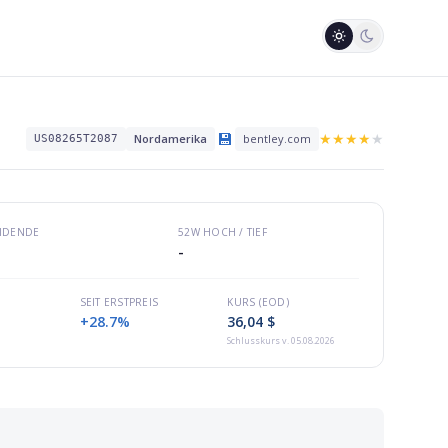
💾
★
★
★
★
★
Nordamerika
bentley.com
US08265T2087
VIDENDE
52W HOCH / TIEF
-
SEIT ERSTPREIS
KURS (EOD)
+28.7%
36,04 $
Schlusskurs
v. 05.08.2026