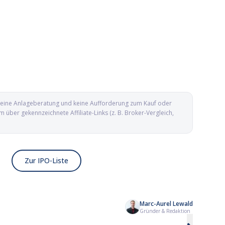
d keine Anlageberatung und keine Aufforderung zum Kauf oder
ber gekennzeichnete Affiliate-Links (z. B. Broker-Vergleich,
Zur IPO-Liste
Marc-Aurel Lewald
Kailera Therapeutics IPO: Adipositas-
Yesway IPO: Conveni
Gründer & Redaktion
Biotech mit GLP-1-Pipeline an die
aus Texas geht an d
Nasdaq