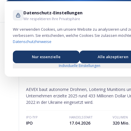
Datenschutz-Einstellungen
Wir respektieren Ihre Privatsphäre
Wir verwenden Cookies, um unsere Website zu analysieren und z
verbessern. Sie entscheiden, welche Cookies Sie zulassen möchte
Aevex Aktie – Raumfahrt-Börsengang 
Datenschutzhinweise
Nur essenzielle
Alle akzeptieren
Individuelle Einstellungen
AEVEX
AKTIE
MARKTKAPITALISIERUNG
-
AEVEX baut autonome Drohnen, Loitering Munitions und 
Unternehmen erzielte 2025 rund 433 Millionen Dollar U
2022 in der Ukraine eingesetzt wird.
IPO-TYP
HANDELSSTART
VOLUMEN
IPO
17.04.2026
320 Mio. 