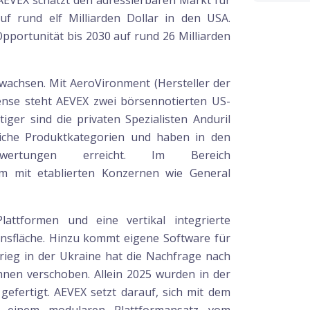
VEX schätzt den adressierbaren Markt für
 rund elf Milliarden Dollar in den USA.
Opportunität bis 2030 auf rund 26 Milliarden
ewachsen. Mit AeroVironment (Hersteller der
ense steht AEVEX zwei börsennotierten US-
ger sind die privaten Spezialisten Anduril
nliche Produktkategorien und haben in den
nbewertungen erreicht. Im Bereich
m mit etablierten Konzernen wie General
attformen und eine vertikal integrierte
nsfläche. Hinzu kommt eigene Software für
ieg in der Ukraine hat die Nachfrage nach
nen verschoben. Allein 2025 wurden in der
efertigt. AEVEX setzt darauf, sich mit dem