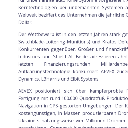
für unbemannte autonome Systeme vorgesehen. AE
Kerntechnologien bei unbemannten Systemen auf
Weltweit beziffert das Unternehmen die jährliche 
Dollar.
Der Wettbewerb ist in den letzten Jahren stark g
Switchblade-Loitering-Munitions) und Kratos Def
Konkurrenten gegenüber. Größer und finanzkräfti
Industries und Shield AI. Beide adressieren äh
letzten Finanzierungsrunden Milliarde
Aufklärungstechnologie konkurriert AEVEX zude
Dynamics, L3Harris und Elbit Systems.
AEVEX positioniert sich über kampferprobte Pl
Fertigung mit rund 100.000 Quadratfuß Produktio
Navigation in GPS-gestörten Umgebungen. Der Kr
kostengünstigen, in Massen produzierbaren Droh
Ukraine schätzungsweise vier Millionen Drohnen g