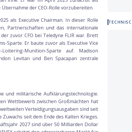
 inne. Er war im April 2025 zunächst als
e Übernahme der CEO-Rolle vorzubereiten.
25 als Executive Chairman. In dieser Rolle
TECHNISC
n, Partnerschaften und das internationale
der zuvor CFO bei Teledyne FLIR war. Brett
ms-Sparte. Er baute zuvor als Executive Vice
-Loitering-Munition-Sparte auf. Madison
andon Levitan und Ben Spacapan zentrale
 und militärische Aufklärungstechnologie.
kten Wettbewerb zwischen Großmächten hat
weltweiten Verteidigungsausgaben sind seit
 Zuwachs seit dem Ende des Kalten Krieges.
ftsjahr 2027 sind über 50 Milliarden Dollar