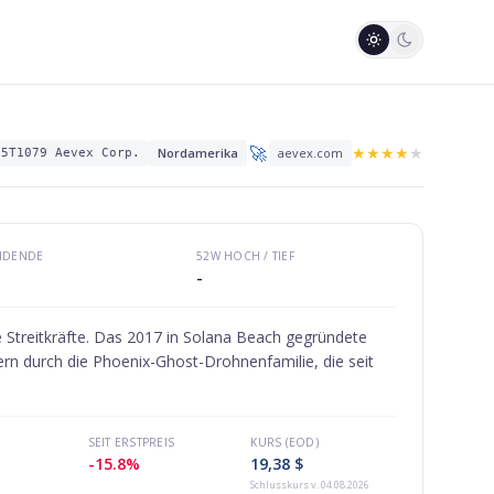
🚀
★
★
★
★
★
Nordamerika
aevex.com
35T1079 Aevex Corp.
VIDENDE
52W HOCH / TIEF
-
 Streitkräfte. Das 2017 in Solana Beach gegründete
rn durch die Phoenix-Ghost-Drohnenfamilie, die seit
SEIT ERSTPREIS
KURS (EOD)
-15.8%
19,38 $
Schlusskurs
v. 04.08.2026