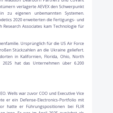
ten Madison Dearborn Partners und CoVant
ntümern verlagerte AEVEX den Schwerpunkt
n hin zu eigenen unbemannten Systemen.
etics 2020 erweiterten die Fertigungs- und
th Research Associates kam Technologie für
familie. Ursprünglich für die US Air Force
großen Stückzahlen an die Ukraine geliefert.
orten in Kalifornien, Florida, Ohio, North
nde 2025 hat das Unternehmen über 6.200
EO. Wells war zuvor COO und Executive Vice
e er ein Defense-Electronics-Portfolio mit
vor hatte er Führungspositionen bei FLIR