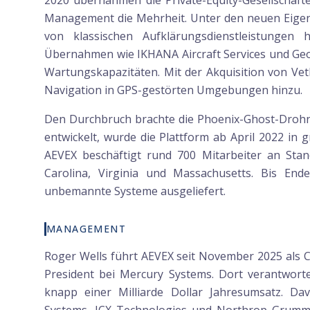
2020 übernahmen die Private-Equity-Gesellschaf
Management die Mehrheit. Unter den neuen Eige
von klassischen Aufklärungsdienstleistunge
Übernahmen wie IKHANA Aircraft Services und Geod
Wartungskapazitäten. Mit der Akquisition von Ve
Navigation in GPS-gestörten Umgebungen hinzu.
Den Durchbruch brachte die Phoenix-Ghost-Drohnen
entwickelt, wurde die Plattform ab April 2022 in 
AEVEX beschäftigt rund 700 Mitarbeiter an Stand
Carolina, Virginia und Massachusetts. Bis E
unbemannte Systeme ausgeliefert.
MANAGEMENT
Roger Wells führt AEVEX seit November 2025 als C
President bei Mercury Systems. Dort verantwortet
knapp einer Milliarde Dollar Jahresumsatz. Da