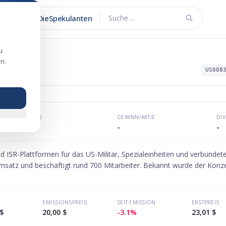
DieSpekulanten
Suche ...
u
n.
2026
US008
KGV (P/E)
GEWINN/AKTIE
DI
-
-
-
ISR-Plattformen für das US-Militär, Spezialeinheiten und verbündete
msatz und beschäftigt rund 700 Mitarbeiter. Bekannt wurde der Konze
EMISSIONSPREIS
SEIT EMISSION
ERSTPREIS
$
20,00 $
-3.1%
23,01 $