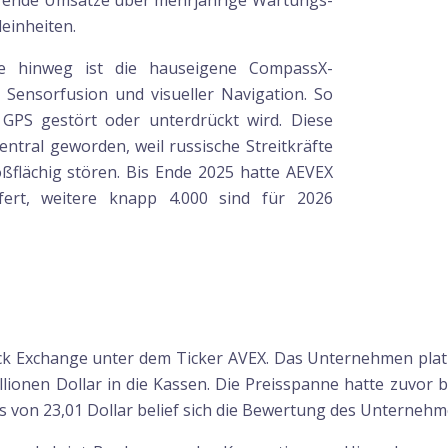
hrende Umsätze über mehrjährige Wartungs-
einheiten.
te hinweg ist die hauseigene CompassX-
it Sensorfusion und visueller Navigation. So
GPS gestört oder unterdrückt wird. Diese
zentral geworden, weil russische Streitkräfte
ßflächig stören. Bis Ende 2025 hatte AEVEX
ert, weitere knapp 4.000 sind für 2026
ck Exchange unter dem Ticker AVEX. Das Unternehmen platz
llionen Dollar in die Kassen. Die Preisspanne hatte zuvor b
 von 23,01 Dollar belief sich die Bewertung des Unternehme