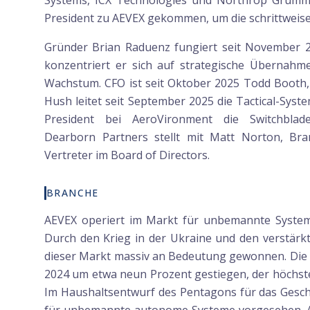
Systems, ICX Technologies und Northrop Grumman
President zu AEVEX gekommen, um die schrittweis
Gründer Brian Raduenz fungiert seit November 20
konzentriert er sich auf strategische Übernahme
Wachstum. CFO ist seit Oktober 2025 Todd Booth, 
Hush leitet seit September 2025 die Tactical-Syste
President bei AeroVironment die Switchblade
Dearborn Partners stellt mit Matt Norton, Br
Vertreter im Board of Directors.
BRANCHE
AEVEX operiert im Markt für unbemannte Systeme
Durch den Krieg in der Ukraine und den verstär
dieser Markt massiv an Bedeutung gewonnen. Die 
2024 um etwa neun Prozent gestiegen, der höchste
Im Haushaltsentwurf des Pentagons für das Geschä