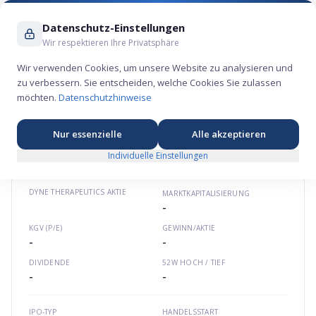
Suche ...
Datenschutz-Einstellungen
Wir respektieren Ihre Privatsphäre
Wir verwenden Cookies, um unsere Website zu analysieren und
zu verbessern. Sie entscheiden, welche Cookies Sie zulassen
Dyne Therapeutics Aktie – Gesundheits-
möchten.
Datenschutzhinweise
Börsengang 2020
⚕️
★
★
★
★
★
Nordamerika
dfrxta.com
US26818M1080
Nur essenzielle
Alle akzeptieren
Individuelle Einstellungen
DYNE THERAPEUTICS
AKTIE
MARKTKAPITALISIERUNG
-
KGV (P/E)
GEWINN/AKTIE
-
-
DIVIDENDE
52W HOCH / TIEF
-
-
IPO-TYP
HANDELSSTART