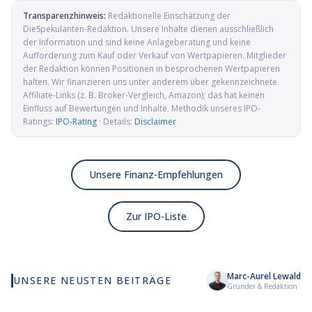
Transparenzhinweis:
Redaktionelle Einschätzung der
DieSpekulanten-Redaktion
. Unsere Inhalte dienen ausschließlich
der Information und sind keine Anlageberatung und keine
Aufforderung zum Kauf oder Verkauf von Wertpapieren. Mitglieder
der Redaktion können Positionen in besprochenen Wertpapieren
halten. Wir finanzieren uns unter anderem über gekennzeichnete
Affiliate-Links (z. B. Broker-Vergleich, Amazon); das hat keinen
Einfluss auf Bewertungen und Inhalte. Methodik unseres IPO-
Ratings:
IPO-Rating
· Details:
Disclaimer
Unsere Finanz-Empfehlungen
Zur IPO-Liste
Marc-Aurel Lewald
UNSERE NEUSTEN BEITRÄGE
Wie viel KI wirklich in
Elmet Group IPO: Wolfram,
Al
Gründer & Redaktion
deinem MSCI World steckt
Molybdän und Mikrowellen
Pr
für die US-Verteidigung
de