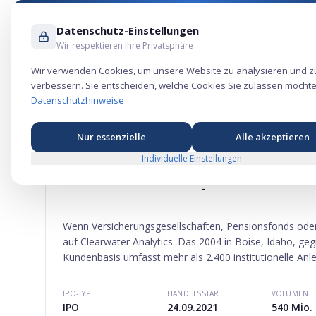
Datenschutz-Einstellungen
Wir respektieren Ihre Privatsphäre
Wir verwenden Cookies, um unsere Website zu analysieren und z
verbessern. Sie entscheiden, welche Cookies Sie zulassen möchte
Clearwater Analytics Holdings Aktie –
Datenschutzhinweise
Nur essenzielle
Alle akzeptieren
Individuelle Einstellungen
CLEARWATER ANALYTICS
HOLDINGS
AKTIE
MARKTKAPITALISIERUNG
-
Wenn Versicherungsgesellschaften, Pensionsfonds oder
auf Clearwater Analytics. Das 2004 in Boise, Idaho, g
Kundenbasis umfasst mehr als 2.400 institutionelle Anle
IPO-TYP
HANDELSSTART
VOLUMEN
IPO
24.09.2021
540 Mio. 