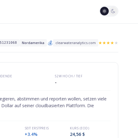
💰
★
★
★
★
★
Nordamerika
clearwateranalytics.com
51231068
VIDENDE
52W HOCH / TIEF
-
gieren, abstimmen und reporten wollen, setzen viele
ollar auf seiner cloudbasierten Plattform. Die
SEIT ERSTPREIS
KURS (EOD)
+3.4%
24,56 $