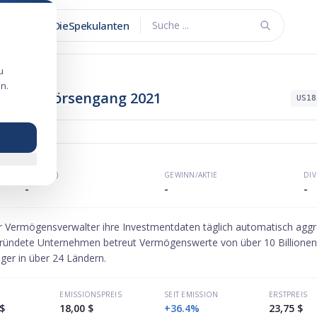
DieSpekulanten
Suche ...
u
n.
 Finanz-Börsengang 2021
US18
KGV (P/E)
GEWINN/AKTIE
DI
-
-
-
 Vermögensverwalter ihre Investmentdaten täglich automatisch aggre
egründete Unternehmen betreut Vermögenswerte von über 10 Billionen D
ger in über 24 Ländern.
EMISSIONSPREIS
SEIT EMISSION
ERSTPREIS
$
18,00 $
+36.4%
23,75 $