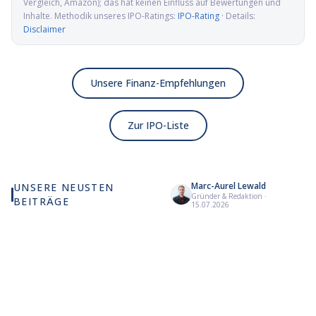
Vergleich, Amazon); das hat keinen Einfluss auf Bewertungen und
Inhalte. Methodik unseres IPO-Ratings:
IPO-Rating
· Details:
Disclaimer
Unsere Finanz-Empfehlungen
Zur IPO-Liste
Marc-Aurel Lewald
UNSERE NEUSTEN
Gründer & Redaktion
·
BEITRÄGE
Wie viel KI wirklich in
Elmet Group IPO: Wolfram,
Al
15.07.2026
deinem MSCI World steckt
Molybdän und Mikrowellen
Pr
für die US-Verteidigung
de