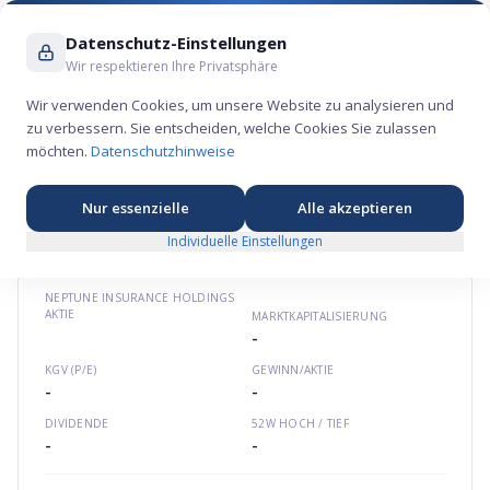
Suche ...
Datenschutz-Einstellungen
Wir respektieren Ihre Privatsphäre
Wir verwenden Cookies, um unsere Website zu analysieren und
zu verbessern. Sie entscheiden, welche Cookies Sie zulassen
Neptune Insurance Holdings Aktie – Finanz-
möchten.
Datenschutzhinweise
Börsengang 2025
💰
★
★
★
★
★
Nordamerika
neptuneflood.com
US64073B1035
Nur essenzielle
Alle akzeptieren
Individuelle Einstellungen
NEPTUNE INSURANCE HOLDINGS
AKTIE
MARKTKAPITALISIERUNG
-
KGV (P/E)
GEWINN/AKTIE
-
-
DIVIDENDE
52W HOCH / TIEF
-
-