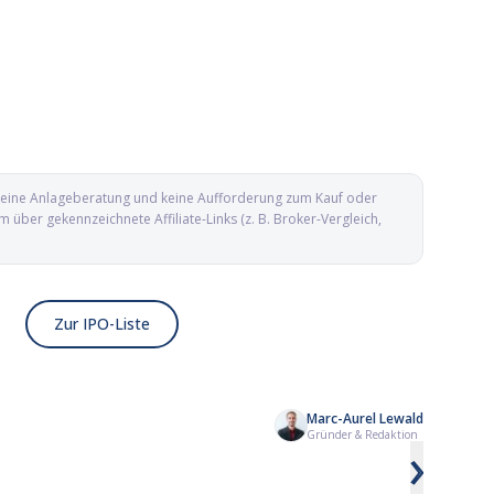
d keine Anlageberatung und keine Aufforderung zum Kauf oder
ber gekennzeichnete Affiliate-Links (z. B. Broker-Vergleich,
Zur IPO-Liste
Marc-Aurel Lewald
Kailera Therapeutics IPO: Adipositas-
Yesway IPO: Conveni
Gründer & Redaktion
›
Biotech mit GLP-1-Pipeline an die
aus Texas geht an d
Nasdaq