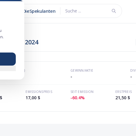
DieSpekulanten
Suche ...
u
n.
sengang 2024
KGV (P/E)
GEWINN/AKTIE
DI
-
-
-
EMISSIONSPREIS
SEIT EMISSION
ERSTPREIS
$
17,00 $
-60.4%
21,50 $