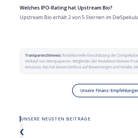
Welches IPO-Rating hat Upstream Bio?
Upstream Bio erhält 2 von 5 Sternen im DieSpekul
Transparenzhinweis:
Redaktionelle Einschätzung der DieSpekula
Verkauf von Wertpapieren. Mitglieder der Redaktion können Posit
Amazon); das hat keinen Einfluss auf Bewertungen und Inhalte. M
Unsere Finanz-Empfehlunge
UNSERE NEUSTEN BEITRÄGE
Wie viel KI wirklich in deinem MSCI
Elmet Gro
‹
World steckt
und Mikro
Verteidig