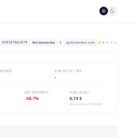
⚕️
★
★
★
★
★
Nordamerika
upstreambio.com
US91678A1079
VIDENDE
52W HOCH / TIEF
-
SEIT ERSTPREIS
KURS (EOD)
-68.7%
6,74 $
Schlusskurs
v. 05.08.2026