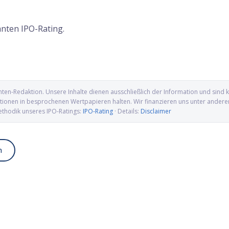
anten IPO-Rating.
nten-Redaktion
. Unsere Inhalte dienen ausschließlich der Information und sin
ionen in besprochenen Wertpapieren halten. Wir finanzieren uns unter anderem ü
ethodik unseres IPO-Ratings:
IPO-Rating
· Details:
Disclaimer
n
up IPO: Wolfram, Molybdän
Alamar Biosciences IPO: Proteomics-
wellen für die US-
Pionier auf dem Weg an die Nasdaq
ung