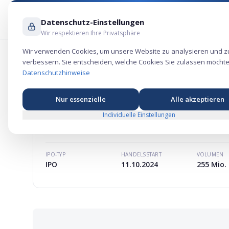
Datenschutz-Einstellungen
Wir respektieren Ihre Privatsphäre
Wir verwenden Cookies, um unsere Website zu analysieren und z
verbessern. Sie entscheiden, welche Cookies Sie zulassen möchte
Upstream Bio Aktie – Gesundheits-Bör
Datenschutzhinweise
Nur essenzielle
Alle akzeptieren
Individuelle Einstellungen
UPSTREAM BIO
AKTIE
MARKTKAPITALISIERUNG
-
IPO-TYP
HANDELSSTART
VOLUMEN
IPO
11.10.2024
255 Mio. 