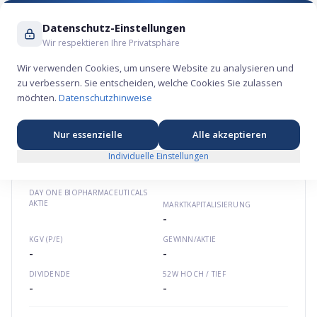
Suche ...
Datenschutz-Einstellungen
Wir respektieren Ihre Privatsphäre
Wir verwenden Cookies, um unsere Website zu analysieren und
zu verbessern. Sie entscheiden, welche Cookies Sie zulassen
Day One Biopharmaceuticals Aktie –
möchten.
Datenschutzhinweise
Gesundheits-Börsengang 2021
⚕️
★
★
★
★
★
Nordamerika
dayonebio.com
US23954D1090
Nur essenzielle
Alle akzeptieren
Individuelle Einstellungen
DAY ONE BIOPHARMACEUTICALS
AKTIE
MARKTKAPITALISIERUNG
-
KGV (P/E)
GEWINN/AKTIE
-
-
DIVIDENDE
52W HOCH / TIEF
-
-