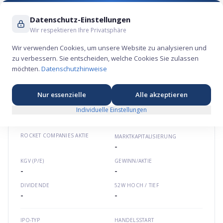
Suche ...
Datenschutz-Einstellungen
Wir respektieren Ihre Privatsphäre
Wir verwenden Cookies, um unsere Website zu analysieren und
zu verbessern. Sie entscheiden, welche Cookies Sie zulassen
Rocket Companies Aktie – Finanz-Börsengang
möchten.
Datenschutzhinweise
2020
💰
★
★
★
★
★
Nordamerika
rocketcompanies.com
US77311W1018
Nur essenzielle
Alle akzeptieren
Individuelle Einstellungen
ROCKET COMPANIES
AKTIE
MARKTKAPITALISIERUNG
-
KGV (P/E)
GEWINN/AKTIE
-
-
DIVIDENDE
52W HOCH / TIEF
-
-
IPO-TYP
HANDELSSTART