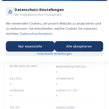
Suche ...
Datenschutz-Einstellungen
Wir respektieren Ihre Privatsphäre
Wir verwenden Cookies, um unsere Website zu analysieren und
zu verbessern. Sie entscheiden, welche Cookies Sie zulassen
Mobia Medical Aktie – Gesundheits-
möchten.
Datenschutzhinweise
Börsengang 2026
⚕️
★
★
★
★
★
Nordamerika
mobia.com
US60705V1035
Nur essenzielle
Alle akzeptieren
Individuelle Einstellungen
MOBIA MEDICAL
AKTIE
MARKTKAPITALISIERUNG
-
KGV (P/E)
GEWINN/AKTIE
-
-
DIVIDENDE
52W HOCH / TIEF
-
-
IPO-TYP
HANDELSSTART