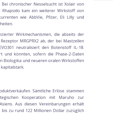
ei chronischer Nesselsucht ist Xolair von
t Rhapsido kam ein weiterer Wirkstoff von
renten wie AbbVie, Pfizer, Eli Lilly und
heiten.
nzierter Wirkmechanismen, die abseits der
n Rezeptor MRGPRX2 ab, der bei Mastzellen
EVO301 neutralisiert den Botenstoff IL-18.
iert und könnten, sofern die Phase-2-Daten
n Biologika und neueren oralen Wirkstoffen
kapitalstark.
oduktverkäufen. Sämtliche Erlöse stammen
ategischen Kooperation mit Maruho zur
siens. Aus diesen Vereinbarungen erhält
is zu rund 122 Millionen Dollar zuzüglich