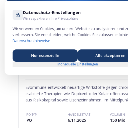
Datenschutz-Einstellungen
Wir respektieren Ihre Privatsphäre
Wir verwenden Cookies, um unsere Website zu analysieren und z
verbessern. Sie entscheiden, welche Cookies Sie zulassen möchte
Evommune Aktie – Gesundheits-Börse
Datenschutzhinweise
Nur essenzielle
Alle akzeptieren
Individuelle Einstellungen
EVOMMUNE
AKTIE
MARKTKAPITALISIERUNG
-
Evommune entwickelt neuartige Wirkstoffe gegen chron
etablierte Therapien wie Dupixent oder Xolair offenlas
aus Risikokapital sowie Lizenzeinnahmen. Im Mittelpunk
IPO-TYP
HANDELSSTART
VOLUMEN
IPO
6.11.2025
150 Mio. 