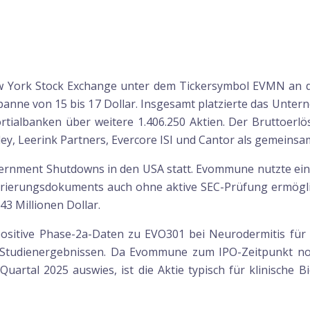
ork Stock Exchange unter dem Tickersymbol EVMN an die 
nne von 15 bis 17 Dollar. Insgesamt platzierte das Untern
albanken über weitere 1.406.250 Aktien. Der Bruttoerlös b
y, Leerink Partners, Evercore ISI und Cantor als gemeins
rnment Shutdowns in den USA statt. Evommune nutzte eine
istrierungsdokuments auch ohne aktive SEC-Prüfung ermögli
3 Millionen Dollar.
tive Phase-2a-Daten zu EVO301 bei Neurodermitis für ei
en Studienergebnissen. Da Evommune zum IPO-Zeitpunkt n
 Quartal 2025 auswies, ist die Aktie typisch für klinische 