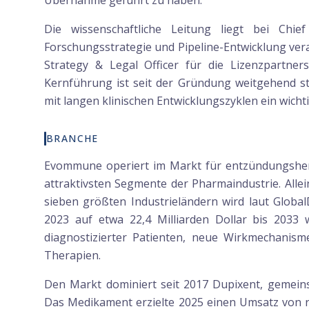
Übernahme geführt zu haben.
Die wissenschaftliche Leitung liegt bei Chief 
Forschungsstrategie und Pipeline-Entwicklung vera
Strategy & Legal Officer für die Lizenzpartner
Kernführung ist seit der Gründung weitgehend s
mit langen klinischen Entwicklungszyklen ein wichtig
BRANCHE
Evommune operiert im Markt für entzündungshe
attraktivsten Segmente der Pharmaindustrie. Allei
sieben größten Industrieländern wird laut Global
2023 auf etwa 22,4 Milliarden Dollar bis 2033 
diagnostizierter Patienten, neue Wirkmechanism
Therapien.
Den Markt dominiert seit 2017 Dupixent, gemein
Das Medikament erzielte 2025 einen Umsatz von run