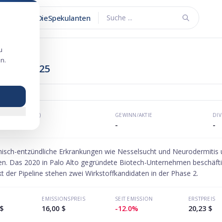
DieSpekulanten
Suche ...
u
n.
ngang 2025
KGV (P/E)
GEWINN/AKTIE
DI
-
-
-
isch-entzündliche Erkrankungen wie Nesselsucht und Neurodermitis un
sen. Das 2020 in Palo Alto gegründete Biotech-Unternehmen beschäftig
t der Pipeline stehen zwei Wirkstoffkandidaten in der Phase 2.
EMISSIONSPREIS
SEIT EMISSION
ERSTPREIS
$
16,00 $
-12.0%
20,23 $