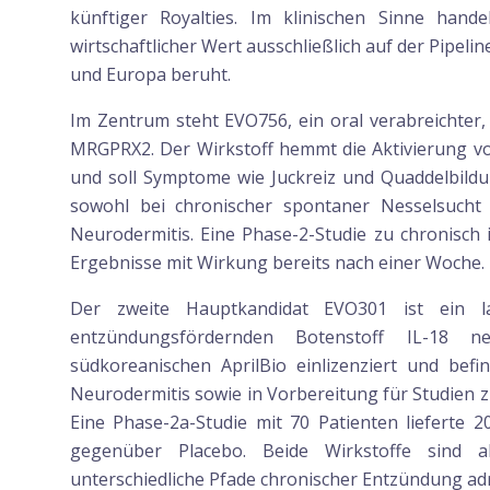
künftiger Royalties. Im klinischen Sinne han
wirtschaftlicher Wert ausschließlich auf der Pipel
und Europa beruht.
Im Zentrum steht EVO756, ein oral verabreichter,
MRGPRX2. Der Wirkstoff hemmt die Aktivierung v
und soll Symptome wie Juckreiz und Quaddelbildun
sowohl bei chronischer spontaner Nesselsucht 
Neurodermitis. Eine Phase-2-Studie zu chronisch i
Ergebnisse mit Wirkung bereits nach einer Woche.
Der zweite Hauptkandidat EVO301 ist ein l
entzündungsfördernden Botenstoff IL-18 n
südkoreanischen AprilBio einlizenziert und befi
Neurodermitis sowie in Vorbereitung für Studien zu
Eine Phase-2a-Studie mit 70 Patienten lieferte 2
gegenüber Placebo. Beide Wirkstoffe sind a
unterschiedliche Pfade chronischer Entzündung ad