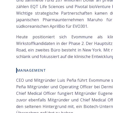
und sammelte rund 267 Millionen Dollar an priva
zählen EQT Life Sciences und Pivotal bioVenture P
Wichtige strategische Partnerschaften kamen d
japanischen Pharmaunternehmen Maruho für
südkoreanischen AprilBio für EVO301.
Heute positioniert sich Evommune als kli
Wirkstoffkandidaten in der Phase 2. Der Hauptsitz 
Road, ein zweites Büro besteht in New York. Mit r
schlank und fokussiert auf die klinische Entwicklun
MANAGEMENT
CEO und Mitgründer Luis Peña führt Evommune s
Peña Mitgründer und Operating Officer bei Dermir
Chief Medical Officer fungiert Mitgründer Eugene
zuvor ebenfalls Mitgründer und Chief Medical Of
den seltenen Hintergrund mit, ein Biotech-Untern