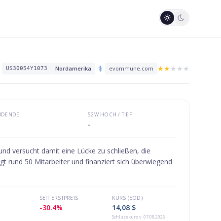
⚕️
★
★
★
★
★
Nordamerika
evommune.com
US30054Y1073
VIDENDE
52W HOCH / TIEF
-
d versucht damit eine Lücke zu schließen, die
t rund 50 Mitarbeiter und finanziert sich überwiegend
SEIT ERSTPREIS
KURS (EOD)
-30.4%
14,08 $
Schlusskurs
v. 07.08.2026