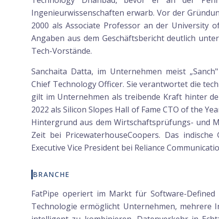
Technology Dhanbad, bevor er an der Penn S
Ingenieurwissenschaften erwarb. Vor der Gründun
2000 als Associate Professor an der University o
Angaben aus dem Geschäftsbericht deutlich unter
Tech-Vorstände.
Sanchaita Datta, im Unternehmen meist „Sanch" 
Chief Technology Officer. Sie verantwortet die te
gilt im Unternehmen als treibende Kraft hinter d
2022 als Silicon Slopes Hall of Fame CTO of the Ye
Hintergrund aus dem Wirtschaftsprüfungs- und M
Zeit bei PricewaterhouseCoopers. Das indische 
Executive Vice President bei Reliance Communicati
BRANCHE
FatPipe operiert im Markt für Software-Define
Technologie ermöglicht Unternehmen, mehrere Int