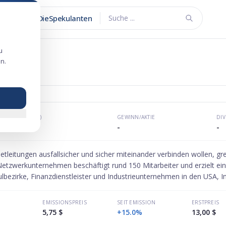
DieSpekulanten
Suche ...
u
n.
g 2025
KGV (P/E)
GEWINN/AKTIE
DI
-
-
-
tleitungen ausfallsicher und sicher miteinander verbinden wollen, 
Netzwerkunternehmen beschäftigt rund 150 Mitarbeiter und erzielt ein
lbezirke, Finanzdienstleister und Industrieunternehmen in den USA, I
EMISSIONSPREIS
SEIT EMISSION
ERSTPREIS
5,75 $
+15.0%
13,00 $