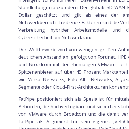
intelligent zu kombinieren, Datenverkehr in Ech
Standleitungen abzufedern. Der globale SD-WAN-M
Dollar geschätzt und gilt als eines der a
Netzwerkbereich. Treibende Faktoren sind die Ver
Verbreitung hybrider Arbeitsmodelle und 
Cybersicherheit am Netzwerkrand.
Der Wettbewerb wird von wenigen großen Anbiet
deutlichem Abstand an, gefolgt von Fortinet, HPE
und Broadcom mit der ehemaligen VMware-Toch
Spitzenanbieter auf über 45 Prozent Marktanteil.
wie Versa Networks, Palo Alto Networks, Aryaka
Segmente oder Cloud-First-Architekturen konzentr
FatPipe positioniert sich als Spezialist für mit
Behörden, die hochverfügbare und sicherheitskri
von VMware durch Broadcom und die damit ver
FatPipe als Argument für sein eigenes „Velo