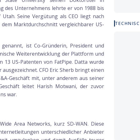
tate University seinen Doktortitel in
g des Unternehmens lehrte er von 1988 bis
f Utah. Seine Vergütung als CEO liegt nach
TECHNISC
 dem Marktdurchschnitt vergleichbarer US-
genannt, ist Co-Gründerin, President und
chnische Weiterentwicklung der Plattform und
en 13 US-Patenten von FatPipe. Datta wurde
ar ausgezeichnet. CFO Eric Sherb bringt einen
&A-Geschäft mit, unter anderem aus seiner
Geschäft leitet Harish Motwani, der zuvor
ons war.
d Wide Area Networks, kurz SD-WAN. Diese
ernetleitungen unterschiedlicher Anbieter