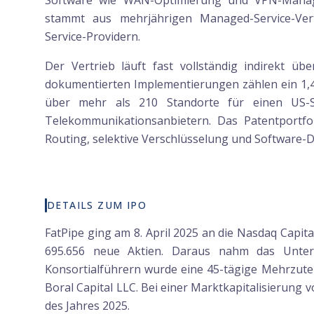
Software wie WAN-Optimierung und VPN-Manage
stammt aus mehrjährigen Managed-Service-Ver
Service-Providern.
Der Vertrieb läuft fast vollständig indirekt üb
dokumentierten Implementierungen zählen ein 1,4
über mehr als 210 Standorte für einen US-Sc
Telekommunikationsanbietern. Das Patentportfo
Routing, selektive Verschlüsselung und Software-
DETAILS ZUM IPO
FatPipe ging am 8. April 2025 an die Nasdaq Capi
695.656 neue Aktien. Daraus nahm das Unter
Konsortialführern wurde eine 45-tägige Mehrzute
Boral Capital LLC. Bei einer Marktkapitalisierung
des Jahres 2025.