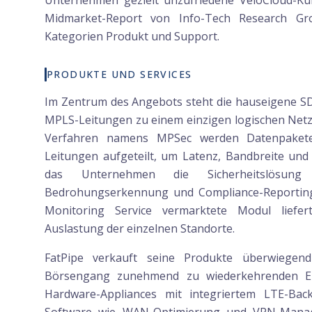
Unternehmen gezielt unzufriedene VeloCloud-Ku
Midmarket-Report von Info-Tech Research Gro
Kategorien Produkt und Support.
PRODUKTE UND SERVICES
Im Zentrum des Angebots steht die hauseigene SD
MPLS-Leitungen zu einem einzigen logischen Net
Verfahren namens MPSec werden Datenpakete
Leitungen aufgeteilt, um Latenz, Bandbreite und 
das Unternehmen die Sicherheitslösung 
Bedrohungserkennung und Compliance-Reporting 
Monitoring Service vermarktete Modul liefe
Auslastung der einzelnen Standorte.
FatPipe verkauft seine Produkte überwiege
Börsengang zunehmend zu wiederkehrenden Erl
Hardware-Appliances mit integriertem LTE-Ba