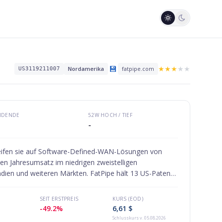
💾
★
★
★
★
★
Nordamerika
fatpipe.com
US3119211007
VIDENDE
52W HOCH / TIEF
-
greifen sie auf Software-Defined-WAN-Lösungen von
en Jahresumsatz im niedrigen zweistelligen
ndien und weiteren Märkten. FatPipe hält 13 US-Patente
SEIT ERSTPREIS
KURS (EOD)
-49.2%
6,61 $
Schlusskurs
v. 05.08.2026