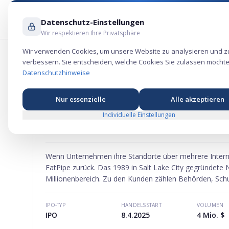
Datenschutz-Einstellungen
Wir respektieren Ihre Privatsphäre
Wir verwenden Cookies, um unsere Website zu analysieren und z
verbessern. Sie entscheiden, welche Cookies Sie zulassen möchte
FatPipe Aktie – Technologie-Börsengan
Datenschutzhinweise
Nur essenzielle
Alle akzeptieren
Individuelle Einstellungen
FATPIPE
AKTIE
MARKTKAPITALISIERUNG
-
Wenn Unternehmen ihre Standorte über mehrere Interne
FatPipe zurück. Das 1989 in Salt Lake City gegründete 
Millionenbereich. Zu den Kunden zählen Behörden, Schu
auf Multipath-Routing- und SD-WAN-Technologien.
IPO-TYP
HANDELSSTART
VOLUMEN
IPO
8.4.2025
4 Mio. $