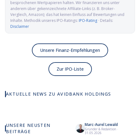
besprochenen Wertpapieren halten. Wir finanzieren uns unter
anderem über gekennzeichnete Affiliate-Links (z. B. Broker-
Vergleich, Amazon); das hat keinen Einfluss auf Bewertungen und
Inhalte. Methodik unseres IPO-Ratings:
IPO-Rating
· Details:
Disclaimer
Unsere Finanz-Empfehlungen
Zur IPO-Liste
AKTUELLE NEWS ZU
AVIDBANK HOLDINGS
Avidbank Holdings IPO:
Kalifornische
Geschäftsbank wechselt
an die Nasdaq
Marc-Aurel Lewald
UNSERE NEUSTEN
Gründer & Redaktion
·
BEITRÄGE
Wie viel KI wirklich in
Elmet Group IPO: Wolfram,
Al
31.05.2026
deinem MSCI World steckt
Molybdän und Mikrowellen
Pr