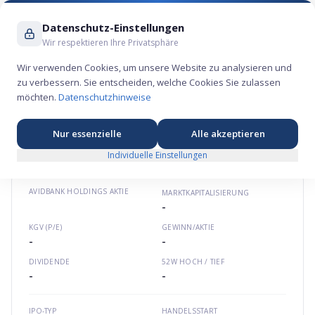
Suche ...
Datenschutz-Einstellungen
Wir respektieren Ihre Privatsphäre
Wir verwenden Cookies, um unsere Website zu analysieren und
zu verbessern. Sie entscheiden, welche Cookies Sie zulassen
Avidbank Holdings Aktie – Finanz-Börsengang
möchten.
Datenschutzhinweise
2025
💰
★
★
★
★
★
Nordamerika
avidbank.com
US05368J1034
Nur essenzielle
Alle akzeptieren
Individuelle Einstellungen
AVIDBANK HOLDINGS
AKTIE
MARKTKAPITALISIERUNG
-
KGV (P/E)
GEWINN/AKTIE
-
-
DIVIDENDE
52W HOCH / TIEF
-
-
IPO-TYP
HANDELSSTART