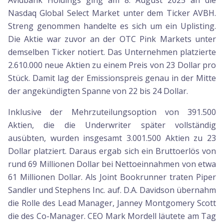
Avidbank Holdings ging am 8. August 2025 an die
Nasdaq Global Select Market unter dem Ticker AVBH.
Streng genommen handelte es sich um ein Uplisting.
Die Aktie war zuvor an der OTC Pink Markets unter
demselben Ticker notiert. Das Unternehmen platzierte
2.610.000 neue Aktien zu einem Preis von 23 Dollar pro
Stück. Damit lag der Emissionspreis genau in der Mitte
der angekündigten Spanne von 22 bis 24 Dollar.
Inklusive der Mehrzuteilungsoption von 391.500
Aktien, die die Underwriter später vollständig
ausübten, wurden insgesamt 3.001.500 Aktien zu 23
Dollar platziert. Daraus ergab sich ein Bruttoerlös von
rund 69 Millionen Dollar bei Nettoeinnahmen von etwa
61 Millionen Dollar. Als Joint Bookrunner traten Piper
Sandler und Stephens Inc. auf. D.A. Davidson übernahm
die Rolle des Lead Manager, Janney Montgomery Scott
die des Co-Manager. CEO Mark Mordell läutete am Tag