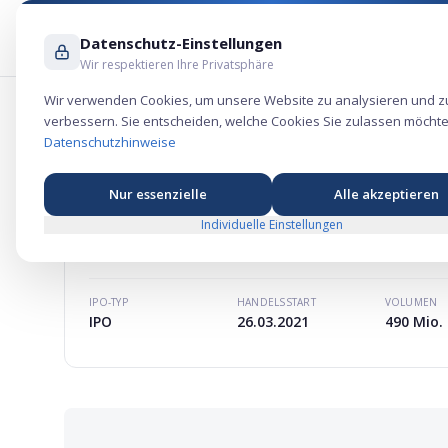
Datenschutz-Einstellungen
Wir respektieren Ihre Privatsphäre
Wir verwenden Cookies, um unsere Website zu analysieren und z
verbessern. Sie entscheiden, welche Cookies Sie zulassen möchte
Alignment Healthcare Aktie – Gesundh
Datenschutzhinweise
Nur essenzielle
Alle akzeptieren
Individuelle Einstellungen
ALIGNMENT HEALTHCARE
AKTIE
MARKTKAPITALISIERUNG
-
IPO-TYP
HANDELSSTART
VOLUMEN
IPO
26.03.2021
490 Mio. 