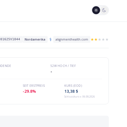
⚕️
★
★
★
★
★
Nordamerika
alignmenthealth.com
S01625V1044
VIDENDE
52W HOCH / TIEF
-
SEIT ERSTPREIS
KURS (EOD)
-29.8%
13,38 $
Schlusskurs
v. 06.08.2026