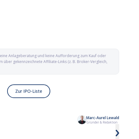
d keine Anlageberatung und keine Aufforderung zum Kauf oder
ber gekennzeichnete Affiliate-Links (z. B. Broker-Vergleich,
Zur IPO-Liste
Marc-Aurel Lewald
Kailera Therapeutics IPO: Adipositas-
Yesway IPO: Conveni
Gründer & Redaktion
›
Biotech mit GLP-1-Pipeline an die
aus Texas geht an d
Nasdaq