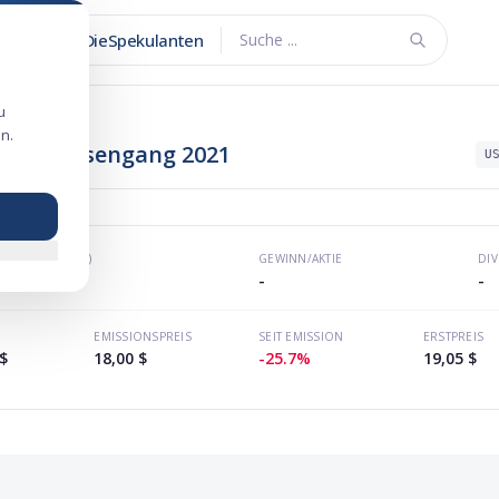
DieSpekulanten
Suche ...
u
n.
eits-Börsengang 2021
U
KGV (P/E)
GEWINN/AKTIE
DI
-
-
-
EMISSIONSPREIS
SEIT EMISSION
ERSTPREIS
$
18,00 $
-25.7%
19,05 $