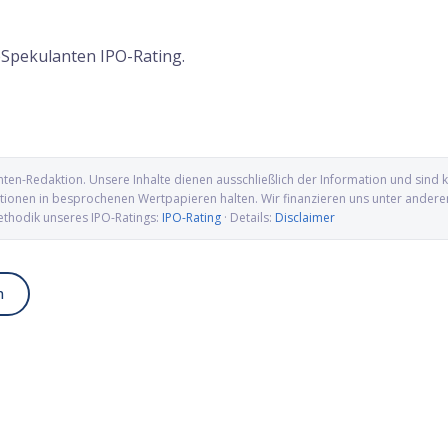
eSpekulanten IPO-Rating.
nten-Redaktion
. Unsere Inhalte dienen ausschließlich der Information und sin
ionen in besprochenen Wertpapieren halten. Wir finanzieren uns unter anderem ü
ethodik unseres IPO-Ratings:
IPO-Rating
· Details:
Disclaimer
n
up IPO: Wolfram, Molybdän
Alamar Biosciences IPO: Proteomics-
wellen für die US-
Pionier auf dem Weg an die Nasdaq
ung