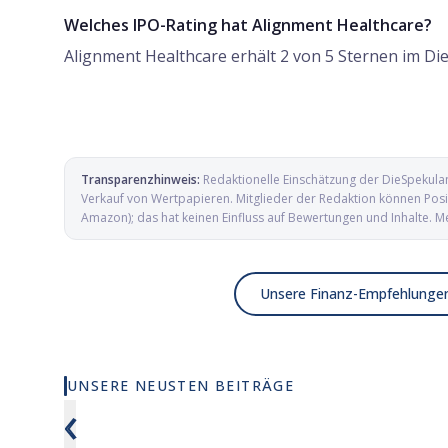
Welches IPO-Rating hat Alignment Healthcare?
Alignment Healthcare erhält 2 von 5 Sternen im Di
Transparenzhinweis:
Redaktionelle Einschätzung der DieSpekula
Verkauf von Wertpapieren. Mitglieder der Redaktion können Posit
Amazon); das hat keinen Einfluss auf Bewertungen und Inhalte. M
Unsere Finanz-Empfehlunge
UNSERE NEUSTEN BEITRÄGE
Wie viel KI wirklich in deinem MSCI
Elmet Gro
‹
World steckt
und Mikro
Verteidig