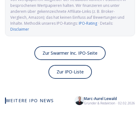
besprochenen Wertpapieren halten. Wir finanzieren uns unter
anderem über gekennzeichnete Affiliate-Links (z. B. Broker-
Vergleich, Amazon); das hat keinen Einfluss auf Bewertungen und
Inhalte. Methodik unseres IPO-Ratings:
IPO-Rating
· Details:
Disclaimer
Zur Swarmer Inc. IPO-Seite
Zur IPO-Liste
Marc-Aurel Lewald
WEITERE IPO NEWS
Elmet Group IPO: Wolfram,
Alamar Biosciences IPO:
Kai
Gründer & Redaktion
·
02.02.2026
Molybdän und Mikrowellen
Proteomics-Pionier auf
Ad
für die US-Verteidigung
dem Weg an die Nasdaq
GLP
Na