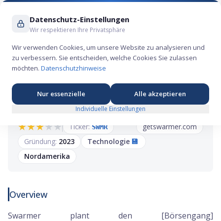
Suche ...
Datenschutz-Einstellungen
Wir respektieren Ihre Privatsphäre
Wir verwenden Cookies, um unsere Website zu analysieren und
zu verbessern. Sie entscheiden, welche Cookies Sie zulassen
Swarmer IPO: Drohnenschwarm-Software aus
möchten.
Datenschutzhinweise
dem Ukraine-Krieg an die Nasdaq
Nur essenzielle
Alle akzeptieren
Individuelle Einstellungen
★
★
★
★
★
Ticker:
getswarmer.com
SWMR
Gründung:
2023
Technologie
💾
Nordamerika
Overview
Swarmer plant den [Börsengang]