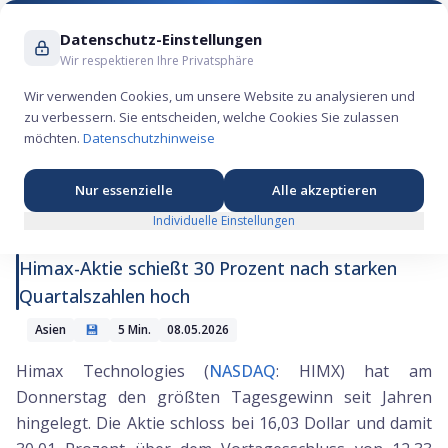
Suche ...
Datenschutz-Einstellungen
Wir respektieren Ihre Privatsphäre
Wir verwenden Cookies, um unsere Website zu analysieren und
zu verbessern. Sie entscheiden, welche Cookies Sie zulassen
Himax kehrt aus dem Halbleiter-Tal zurück
möchten.
Datenschutzhinweise
und springt 30 Prozent
Nur essenzielle
Alle akzeptieren
Individuelle Einstellungen
Himax-Aktie schießt 30 Prozent nach starken
Quartalszahlen hoch
💾
Asien
5
Min.
08.05.2026
Himax Technologies (
NASDAQ
: HIMX) hat am
Donnerstag den größten Tagesgewinn seit Jahren
hingelegt. Die Aktie schloss bei 16,03 Dollar und damit