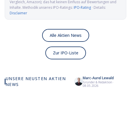
Vergleich, Amazon); das hat keinen Einfluss auf Bewertungen und
Inhalte. Methodik unseres IPO-Ratings:
IPO-Rating
· Details:
Disclaimer
Alle Aktien News
Zur IPO-Liste
Marc-Aurel Lewald
UNSERE NEUSTEN AKTIEN
Gründer & Redaktion
·
NEWS
X-Energy springt fast 12
Ein Behördenbeschluss
Eli
08.05.2026
Prozent und Cathie Wood
katapultiert CareDx nach
Ata
kauft zu
oben
Mil